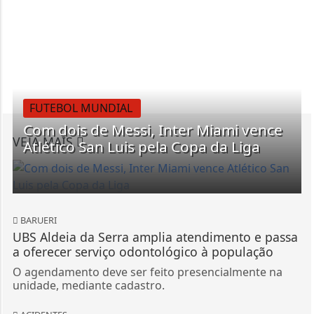
FUTEBOL MUNDIAL
Com dois de Messi, Inter Miami vence
VEJA MAIS
Atlético San Luis pela Copa da Liga
BARUERI
UBS Aldeia da Serra amplia atendimento e passa
a oferecer serviço odontológico à população
O agendamento deve ser feito presencialmente na
unidade, mediante cadastro.