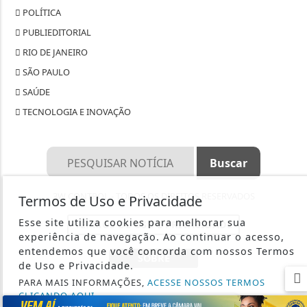
POLÍTICA
PUBLIEDITORIAL
RIO DE JANEIRO
SÃO PAULO
SAÚDE
TECNOLOGIA E INOVAÇÃO
3W CONTROL - TODOS OS DIREITOS RESERVADOS
Termos de Uso e Privacidade
Esse site utiliza cookies para melhorar sua
TERMOS DE USO E PRIVACIDADE
experiência de navegação. Ao continuar o acesso,
entendemos que você concorda com nossos Termos
SOBRE
de Uso e Privacidade.
PARA MAIS INFORMAÇÕES,
ACESSE NOSSOS TERMOS
CLICANDO AQUI