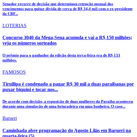
Senador recorre de decisão que determinou retenção mensal dos
vencimentos para quitar dívida de cerca de R$ 34,4 mil com o ex-presidente
da CBF...
LOTERIAS
Concurso 3040 da Mega-Sena acumula e vai a R$ 150 milhões;
veja os números sorteados
O prêmio para o ganhador da edição desta terça-feira era de R$ 133
milhões.
FAMOSOS
Tirullipa é condenado a pagar R$ 30 mil a duas paraibanas por
puxar biquíni e tocar nos...
De acordo com decisão, a exposição de duas mulheres da Paraíba aconteceu
durante uma simulação de uma brincadeira em uma banheira. O caso...
Barueri
Caminhada abre programação do Agosto Lilás em Barueri na
quarta-feira (5)