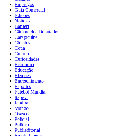
Empregos
Guia Comercial
Edições
Notícias
Barueri
Câmara dos Deputados
Carapicuíba
Cidades
Cotia
Cultura
Curiosidades
Economia
Educação
Eleições
Entretenimento
Esportes
Futebol Mundial
Itapevi
Jandira
Mundo
Osasco
Policial
Política
Publieditorial
Rio de Janeiro