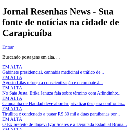
Jornal Resenhas News - Sua
fonte de notícias na cidade de
Carapicuíba
Entrar
Buscando postagens em alta. . .
EM ALTA
Gabinete presidencial, cannabis medicinal e tráfico de...
EM ALTA
Agosto Lilás reforça a conscientização e o combate à...
EM ALTA
No Saia Justa, Erika Januza fala sobre término com Arlindinho:...
EM ALTA
Campanha de Haddad deve abordar privatizações para confrontar...
EM ALTA
Tirullipa é condenado a pagar R$ 30 mil a duas paraibanas por...
EM ALTA
O Ex-prefeito de Itapevi Igor Soares e a Deputada Estadual Bruna...
EM ALTA