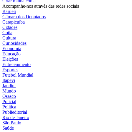
Criar minha conta
Acompanhe-nos através das redes sociais
Barueri
Câmara dos Deputados
Carapicuíba
Cidades
Cotia
Cultura
Curiosidades
Economia
Educação
Eleições
Entretenimento
Esportes
Futebol Mundial
Itapevi
Jandira
Mundo
Osasco
Policial
Política
Publieditorial
Rio de Janeiro
São Paulo
Saúde