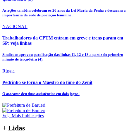
As ações também celebram os 20 anos da Lei Maria da Penha e destacam a
importância da rede de proteção feminina.
NACIONAL
Trabalhadores da CPTM entram em greve e trens param em
SP; veja linhas
Sindicato aprovou paralisação das linhas 11, 12 e 13 a partir do primeiro
minuto de terça-feira (4).
Rússia
Pedrinho se torna o Maestro do time do Zenit
O atacante deu duas assistências em dois jogos!
Veja Mais Publicações
+ Lidas