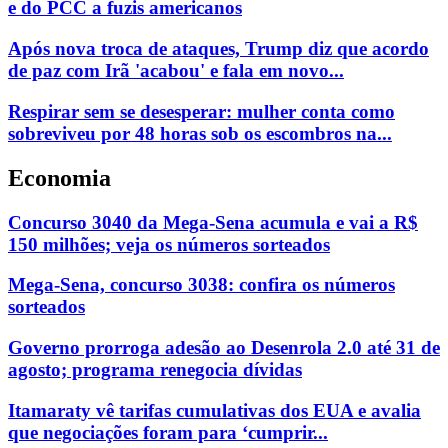
e do PCC a fuzis americanos
Após nova troca de ataques, Trump diz que acordo
de paz com Irã 'acabou' e fala em novo...
Respirar sem se desesperar: mulher conta como
sobreviveu por 48 horas sob os escombros na...
Economia
Concurso 3040 da Mega-Sena acumula e vai a R$
150 milhões; veja os números sorteados
Mega-Sena, concurso 3038: confira os números
sorteados
Governo prorroga adesão ao Desenrola 2.0 até 31 de
agosto; programa renegocia dívidas
Itamaraty vê tarifas cumulativas dos EUA e avalia
que negociações foram para ‘cumprir...