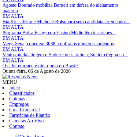
Agosto Dourado mobiliza Barueri em defesa do aleitamento
materno
EM ALTA
Bia Kicis diz que Michelle Bolsonaro será candidata ao Senado:...
EM ALTA
Programa Bolsa Estágio do Ensino Médio têm inscrições...
EM ALTA
Mega-Sena, concurso 3038: confira os números sorteados
EM ALTA
Ventos ainda atingem o Sudeste nesta quinta; Sul tem trégua na...
EM ALTA
O calor europeu é pior que o do Brasil?
Quinta-feira,
06 de Agosto de 2026
MENU
Início
Classificados
Colunas
Empregos
Guia Comercial
Farmácias de Plantão
Câmeras Ao Vivo
Contato