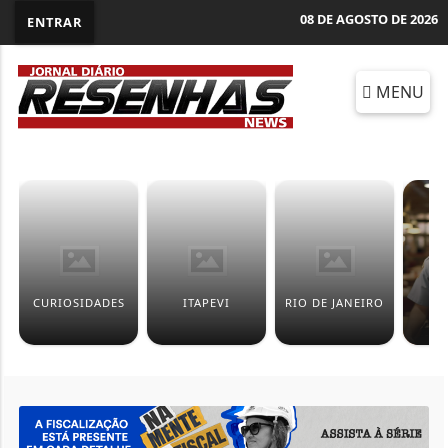
08 DE AGOSTO DE 2026
ENTRAR
MENU
CURIOSIDADES
ITAPEVI
RIO DE JANEIRO
P