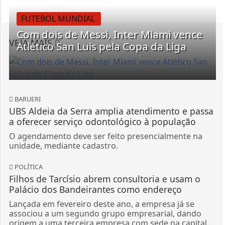
FUTEBOL MUNDIAL
Com dois de Messi, Inter Miami vence
VEJA MAIS
Atlético San Luis pela Copa da Liga
BARUERI
UBS Aldeia da Serra amplia atendimento e passa
a oferecer serviço odontológico à população
O agendamento deve ser feito presencialmente na
unidade, mediante cadastro.
POLÍTICA
Filhos de Tarcísio abrem consultoria e usam o
Palácio dos Bandeirantes como endereço
Lançada em fevereiro deste ano, a empresa já se
associou a um segundo grupo empresarial, dando
origem a uma terceira empresa com sede na capital...