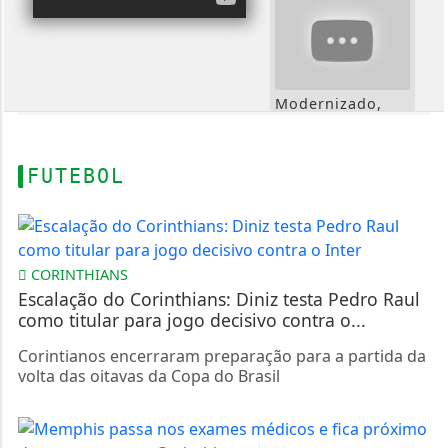
Modernizado,
Palácio dos
Bandeirantes
amplia visitas em
37%
FUTEBOL
CORINTHIANS
Escalação do Corinthians: Diniz testa Pedro Raul
Dia Mundial da
como titular para jogo decisivo contra o...
Água: economia
faz bem para o
Corintianos encerraram preparação para a partida da
meio ambiente e
volta das oitavas da Copa do Brasil
para o bolso