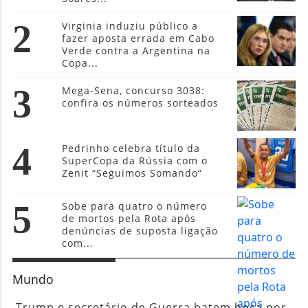
2
Virginia induziu público a
fazer aposta errada em Cabo
Verde contra a Argentina na
Copa...
3
Mega-Sena, concurso 3038:
confira os números sorteados
4
Pedrinho celebra título da
SuperCopa da Rússia com o
Zenit “Seguimos Somando”
5
Sobe para quatro o número
de mortos pela Rota após
denúncias de suposta ligação
com...
Mundo
Trump e secretário de Guerra batem boca por