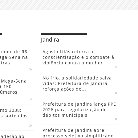
Jandira
rêmio de R$
Agosto Lilás reforça a
ega-Sena na
conscientização e o combate à
tras
violência contra a mulher
No frio, a solidariedade salva
a Mega-Sena
vidas: Prefeitura de Jandira
$ 150
reforça ações de...
 números
Prefeitura de Jandira lança PPE
2026 para regularização de
rso 3038:
débitos municipais
os sorteados
Prefeitura de Jandira abre
processo seletivo simplificado
 adesão ao