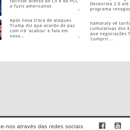
facilitar acesso do CV e do PCC
Desenrola 2.0 até
a fuzis americanos
programa renegoc
Após nova troca de ataques,
Itamaraty vê tarif
Trump diz que acordo de paz
cumulativas dos E
com Irã 'acabou' e fala em
que negociações 
novo...
‘cumprir...
-nos através das redes sociais