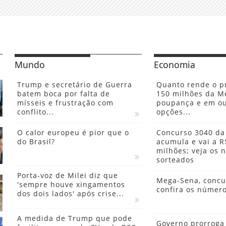
Mundo
Economia
Trump e secretário de Guerra
Quanto rende o p
batem boca por falta de
150 milhões da M
mísseis e frustração com
poupança e em ou
conflito...
opções...
O calor europeu é pior que o
Concurso 3040 d
do Brasil?
acumula e vai a R
milhões; veja os
sorteados
Porta-voz de Milei diz que
Mega-Sena, concu
'sempre houve xingamentos
confira os númer
dos dois lados' após crise...
A medida de Trump que pode
Governo prorroga