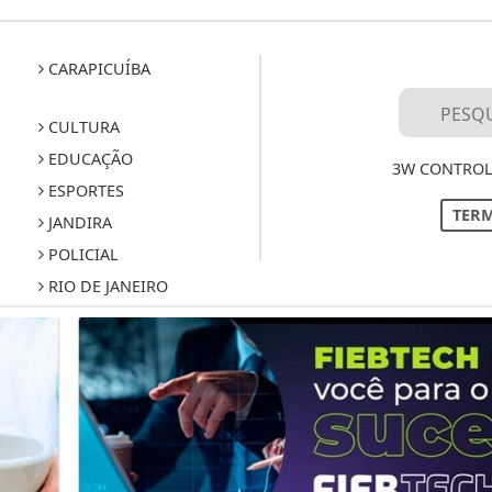
CARAPICUÍBA
CULTURA
EDUCAÇÃO
3W CONTROL
ESPORTES
TERM
JANDIRA
POLICIAL
RIO DE JANEIRO
TECNOLOGIA E
INOVAÇÃO
SOBRE
 experiência de navegação. Ao continuar o acesso, e
cidade.