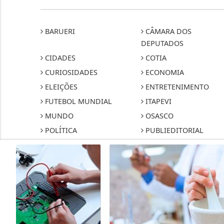
BARUERI
CÂMARA DOS
DEPUTADOS
CIDADES
COTIA
CURIOSIDADES
ECONOMIA
ELEIÇÕES
ENTRETENIMENTO
FUTEBOL MUNDIAL
ITAPEVI
MUNDO
OSASCO
POLÍTICA
PUBLIEDITORIAL
SÃO PAULO
SAÚDE
Termos de Uso e Privacidade
Esse site utiliza cookies para melhorar sua
concorda com nossos Termos de Uso e Priva