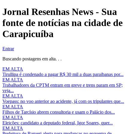
Jornal Resenhas News - Sua
fonte de notícias na cidade de
Carapicuíba
Entrar
Buscando postagens em alta. . .
EM ALTA
Tirullipa é condenado a pagar R$ 30 mil a duas paraibanas por...
EM ALTA
Trabalhadores da CPTM entram em greve e trens param em SP;
veja...
EM ALTA
Voepass: no voo anterior ao acidente, já com os tripulantes que...
EM ALTA
Filhos de Tarcísio abrem consultoria e usam o Palácio dos...
EM ALTA
Eleições: candidato a deputado federal, Igor Soares, quer...
EM ALTA
Prefeitura de Barueri alerta para mudanças no esquema de...