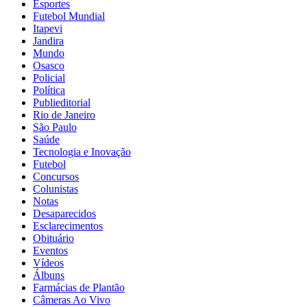
Esportes
Futebol Mundial
Itapevi
Jandira
Mundo
Osasco
Policial
Política
Publieditorial
Rio de Janeiro
São Paulo
Saúde
Tecnologia e Inovação
Futebol
Concursos
Colunistas
Notas
Desaparecidos
Esclarecimentos
Obituário
Eventos
Vídeos
Álbuns
Farmácias de Plantão
Câmeras Ao Vivo