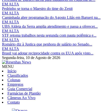
EM ALTA
Pedrinho se torna o Maestro do time do Zenit
EM ALTA
Caminhada abre programação do Agosto Lilás em Barueri na...
EM ALTA
UBS Aldeia da Serra amplia atendimento e passa a oferecer...
EM ALTA
STF retoma trabalhos nesta segunda com pauta polêmica e...
EM ALTA
Romário diz à Justiça que penhora de salário no Senado...
EM ALTA
Brasil vai adotar reciprocidade contra os EUA após visto...
Segunda-feira,
10 de Agosto de 2026
MENU
Início
Classificados
Colunas
Empregos
Guia Comercial
Farmácias de Plantão
Câmeras Ao Vivo
Contato