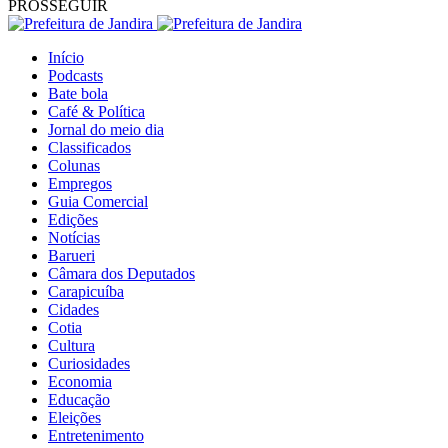
PROSSEGUIR
Início
Podcasts
Bate bola
Café & Política
Jornal do meio dia
Classificados
Colunas
Empregos
Guia Comercial
Edições
Notícias
Barueri
Câmara dos Deputados
Carapicuíba
Cidades
Cotia
Cultura
Curiosidades
Economia
Educação
Eleições
Entretenimento