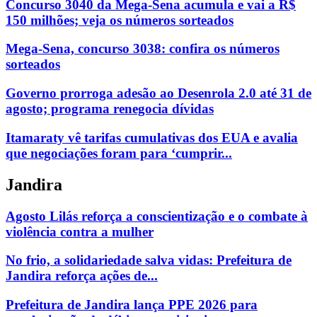
Concurso 3040 da Mega-Sena acumula e vai a R$
150 milhões; veja os números sorteados
Mega-Sena, concurso 3038: confira os números
sorteados
Governo prorroga adesão ao Desenrola 2.0 até 31 de
agosto; programa renegocia dívidas
Itamaraty vê tarifas cumulativas dos EUA e avalia
que negociações foram para ‘cumprir...
Jandira
Agosto Lilás reforça a conscientização e o combate à
violência contra a mulher
No frio, a solidariedade salva vidas: Prefeitura de
Jandira reforça ações de...
Prefeitura de Jandira lança PPE 2026 para