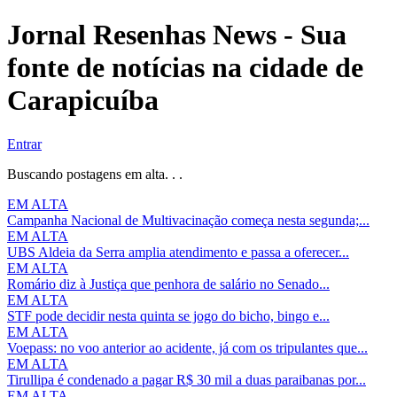
Jornal Resenhas News - Sua
fonte de notícias na cidade de
Carapicuíba
Entrar
Buscando postagens em alta. . .
EM ALTA
Campanha Nacional de Multivacinação começa nesta segunda;...
EM ALTA
UBS Aldeia da Serra amplia atendimento e passa a oferecer...
EM ALTA
Romário diz à Justiça que penhora de salário no Senado...
EM ALTA
STF pode decidir nesta quinta se jogo do bicho, bingo e...
EM ALTA
Voepass: no voo anterior ao acidente, já com os tripulantes que...
EM ALTA
Tirullipa é condenado a pagar R$ 30 mil a duas paraibanas por...
EM ALTA