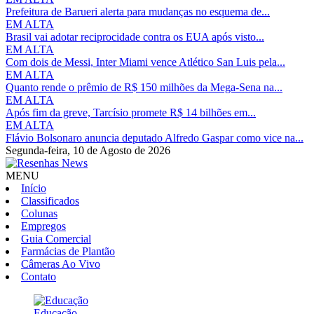
Prefeitura de Barueri alerta para mudanças no esquema de...
EM ALTA
Brasil vai adotar reciprocidade contra os EUA após visto...
EM ALTA
Com dois de Messi, Inter Miami vence Atlético San Luis pela...
EM ALTA
Quanto rende o prêmio de R$ 150 milhões da Mega-Sena na...
EM ALTA
Após fim da greve, Tarcísio promete R$ 14 bilhões em...
EM ALTA
Flávio Bolsonaro anuncia deputado Alfredo Gaspar como vice na...
Segunda-feira,
10 de Agosto de 2026
MENU
Início
Classificados
Colunas
Empregos
Guia Comercial
Farmácias de Plantão
Câmeras Ao Vivo
Contato
Educação