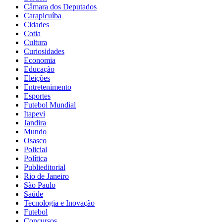
Câmara dos Deputados
Carapicuíba
Cidades
Cotia
Cultura
Curiosidades
Economia
Educação
Eleições
Entretenimento
Esportes
Futebol Mundial
Itapevi
Jandira
Mundo
Osasco
Policial
Política
Publieditorial
Rio de Janeiro
São Paulo
Saúde
Tecnologia e Inovação
Futebol
Concursos