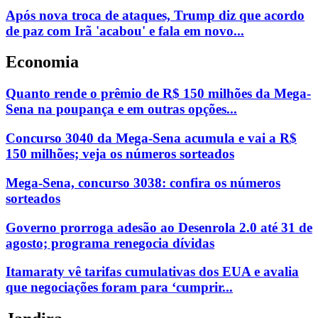
Após nova troca de ataques, Trump diz que acordo
de paz com Irã 'acabou' e fala em novo...
Economia
Quanto rende o prêmio de R$ 150 milhões da Mega-
Sena na poupança e em outras opções...
Concurso 3040 da Mega-Sena acumula e vai a R$
150 milhões; veja os números sorteados
Mega-Sena, concurso 3038: confira os números
sorteados
Governo prorroga adesão ao Desenrola 2.0 até 31 de
agosto; programa renegocia dívidas
Itamaraty vê tarifas cumulativas dos EUA e avalia
que negociações foram para ‘cumprir...