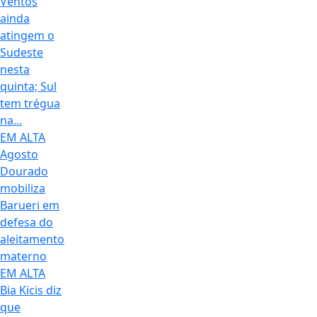
Ventos
ainda
atingem o
Sudeste
nesta
quinta; Sul
tem trégua
na...
EM ALTA
Agosto
Dourado
mobiliza
Barueri em
defesa do
aleitamento
materno
EM ALTA
Bia Kicis diz
que