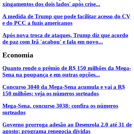
xingamentos dos dois lados' após crise...
A medida de Trump que pode facilitar acesso do CV
e do PCC a fuzis americanos
Após nova troca de ataques, Trump diz que acordo
de paz com Irã 'acabou' e fala em novo...
Economia
Quanto rende o prêmio de R$ 150 milhões da Mega-
Sena na poupança e em outras opções...
Concurso 3040 da Mega-Sena acumula e vai a R$
150 milhões; veja os números sorteados
Mega-Sena, concurso 3038: confira os números
sorteados
Governo prorroga adesão ao Desenrola 2.0 até 31 de
agosto; programa renegocia dívidas