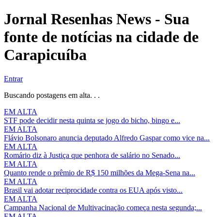
Jornal Resenhas News - Sua
fonte de notícias na cidade de
Carapicuíba
Entrar
Buscando postagens em alta. . .
EM ALTA
STF pode decidir nesta quinta se jogo do bicho, bingo e...
EM ALTA
Flávio Bolsonaro anuncia deputado Alfredo Gaspar como vice na...
EM ALTA
Romário diz à Justiça que penhora de salário no Senado...
EM ALTA
Quanto rende o prêmio de R$ 150 milhões da Mega-Sena na...
EM ALTA
Brasil vai adotar reciprocidade contra os EUA após visto...
EM ALTA
Campanha Nacional de Multivacinação começa nesta segunda;...
EM ALTA