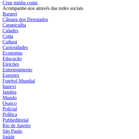
Criar minha conta
Acompanhe-nos através das redes sociais
Barueri
Câmara dos Deputados
Carapicuíba
Cidades
Cotia
Cultura
Curiosidades
Economia
Educação
Eleições
Entretenimento
Esportes
Futebol Mundial
Itapevi
Jandira
Mundo
Osasco
Policial
Política
Publieditorial
Rio de Janeiro
São Paulo
Saúde