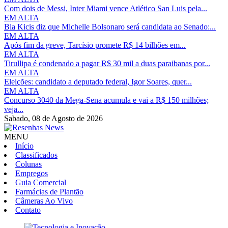
Com dois de Messi, Inter Miami vence Atlético San Luis pela...
EM ALTA
Bia Kicis diz que Michelle Bolsonaro será candidata ao Senado:...
EM ALTA
Após fim da greve, Tarcísio promete R$ 14 bilhões em...
EM ALTA
Tirullipa é condenado a pagar R$ 30 mil a duas paraibanas por...
EM ALTA
Eleições: candidato a deputado federal, Igor Soares, quer...
EM ALTA
Concurso 3040 da Mega-Sena acumula e vai a R$ 150 milhões;
veja...
Sabado,
08 de Agosto de 2026
MENU
Início
Classificados
Colunas
Empregos
Guia Comercial
Farmácias de Plantão
Câmeras Ao Vivo
Contato