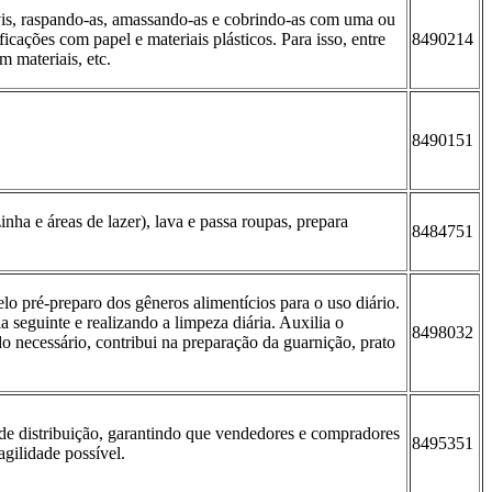
 civis, raspando-as, amassando-as e cobrindo-as com uma ou
ficações com papel e materiais plásticos. Para isso, entre
8490214
m materiais, etc.
8490151
inha e áreas de lazer), lava e passa roupas, prepara
8484751
o pré-preparo dos gêneros alimentícios para o uso diário.
 seguinte e realizando a limpeza diária. Auxilia o
8498032
do necessário, contribui na preparação da guarnição, prato
 de distribuição, garantindo que vendedores e compradores
8495351
gilidade possível.