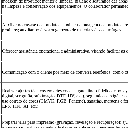
moagem de produtos; manter a limpeza, higiene e segurança das áreas
na limpeza e conservação dos equipamentos. O colaborador perman
Auxiliar no envase dos produtos; auxiliar na moagem dos produtos; re
s
produtos; auxiliar no descarregamento de materiais das centrífugas.
Oferecer assistência operacional e administrativa, visando facilitar as
Comunicação com o cliente por meio de conversa telefônica, com o obj
Realizar ajustes técnicos em artes criadas, garantindo fidelidade ao la
digital, serigrafia, sublimação, DTF, UV, etc.), seguindo as exigência
uso correto de cores (CMYK, RGB, Pantone), sangrias, margens e fon
EPS, TIFF, AI, etc.).
Preparar telas para impressão (gravação, revelação e recuperação); ajus
impressão e verificar a qualidade das artes aplicadas; manusear tintas 