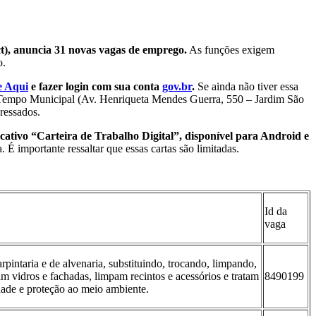
ct), anuncia 31 novas vagas de emprego.
As funções exigem
o.
e Aqui
e fazer login com sua conta
gov.br
.
Se ainda não tiver essa
ha Tempo Municipal (Av. Henriqueta Mendes Guerra, 550 – Jardim São
eressados.
icativo “Carteira de Trabalho Digital”, disponível para Android e
 É importante ressaltar que essas cartas são limitadas.
Id da
vaga
pintaria e de alvenaria, substituindo, trocando, limpando,
 vidros e fachadas, limpam recintos e acessórios e tratam
8490199
dade e proteção ao meio ambiente.