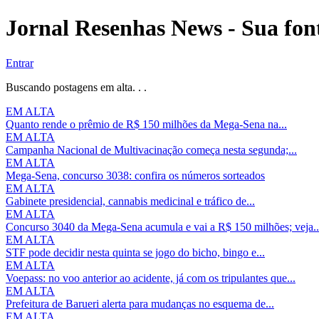
Jornal Resenhas News - Sua font
Entrar
Buscando postagens em alta. . .
EM ALTA
Quanto rende o prêmio de R$ 150 milhões da Mega-Sena na...
EM ALTA
Campanha Nacional de Multivacinação começa nesta segunda;...
EM ALTA
Mega-Sena, concurso 3038: confira os números sorteados
EM ALTA
Gabinete presidencial, cannabis medicinal e tráfico de...
EM ALTA
Concurso 3040 da Mega-Sena acumula e vai a R$ 150 milhões; veja..
EM ALTA
STF pode decidir nesta quinta se jogo do bicho, bingo e...
EM ALTA
Voepass: no voo anterior ao acidente, já com os tripulantes que...
EM ALTA
Prefeitura de Barueri alerta para mudanças no esquema de...
EM ALTA