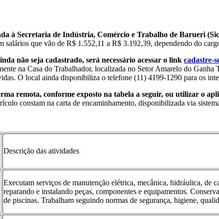
ada à Secretaria de Indústria, Comércio e Trabalho de Barueri (Si
com salários que vão de R$ 1.552,11 a R$ 3.192,39, dependendo do carg
nda não seja cadastrado, será necessário acessar o link
cadastre-s
cialmente na Casa do Trabalhador, localizada no Setor Amarelo do Gan
vidas. O local ainda disponibiliza o telefone (11) 4199-1290 para os int
ma remota, conforme exposto na tabela a seguir, ou utilizar o apl
rículo constam na carta de encaminhamento, disponibilizada via sistema.
Descrição das atividades
Executam serviços de manutenção elétrica, mecânica, hidráulica, de car
reparando e instalando peças, componentes e equipamentos. Conservam
de piscinas. Trabalham seguindo normas de segurança, higiene, quali