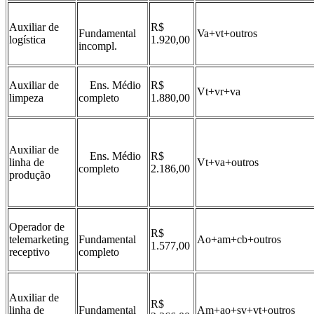
Auxiliar de
R$
Fundamental
Va+vt+outros
logística
1.920,00
incompl.
Auxiliar de
Ens. Médio
R$
Vt+vr+va
limpeza
completo
1.880,00
Auxiliar de
Ens. Médio
R$
linha de
Vt+va+outros
completo
2.186,00
produção
Operador de
R$
telemarketing
Fundamental
Ao+am+cb+outros
1.577,00
receptivo
completo
Auxiliar de
R$
linha de
Fundamental
Am+ao+sv+vt+outros