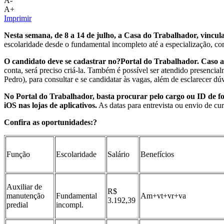
A-
A+
Imprimir
Nesta semana, de 8 a 14 de julho, a Casa do Trabalhador, vincul
escolaridade desde o fundamental incompleto até a especialização, 
O candidato deve se cadastrar no?Portal do Trabalhador. Caso ai
conta, será preciso criá-la. Também é possível ser atendido presen
Pedro), para consultar e se candidatar às vagas, além de esclarecer dú
No Portal do Trabalhador, basta procurar pelo cargo ou ID de for
iOS nas lojas de aplicativos.
As datas para entrevista ou envio de cur
Confira as oportunidades:?
Função
Escolaridade
Salário
Benefícios
Auxiliar de
R$
manutenção
Fundamental
Am+vt+vr+va
3.192,39
predial
incompl.