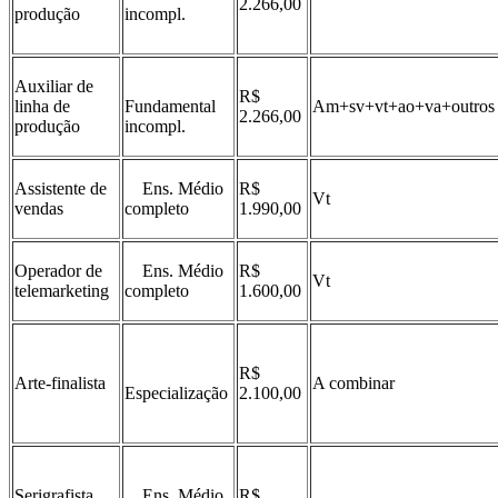
2.266,00
produção
incompl.
Auxiliar de
R$
linha de
Fundamental
Am+sv+vt+ao+va+outro
2.266,00
produção
incompl.
Assistente de
Ens. Médio
R$
Vt
vendas
completo
1.990,00
Operador de
Ens. Médio
R$
Vt
telemarketing
completo
1.600,00
R$
Arte-finalista
A combinar
Especialização
2.100,00
Serigrafista
Ens. Médio
R$