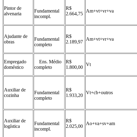
Pintor de
R$
Fundamental
Am+vt+vr+va
alvenaria
2.664,75
incompl.
Ajudante de
R$
Fundamental
Am+vt+vr+va
obras
2.189,97
completo
Empregado
Ens. Médio
R$
Vt
doméstico
completo
1.800,00
Auxiliar de
R$
Fundamental
Vt+cb+outros
cozinha
1.933,20
completo
Auxiliar de
R$
Fundamental
Ao+va+sv+am
logística
2.025,00
incompl.