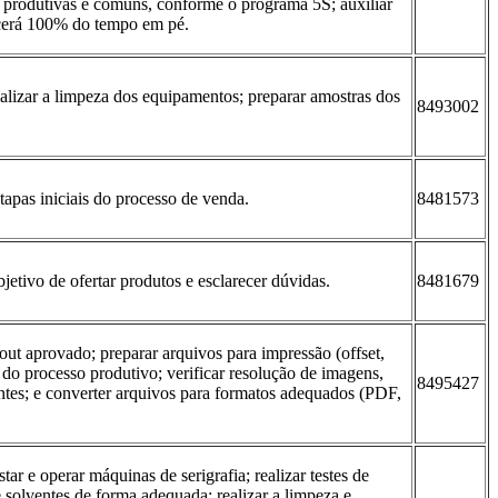
 produtivas e comuns, conforme o programa 5S; auxiliar
ecerá 100% do tempo em pé.
alizar a limpeza dos equipamentos; preparar amostras dos
8493002
 etapas iniciais do processo de venda.
8481573
etivo de ofertar produtos e esclarecer dúvidas.
8481679
yout aprovado; preparar arquivos para impressão (offset,
s do processo produtivo; verificar resolução de imagens,
8495427
tes; e converter arquivos para formatos adequados (PDF,
tar e operar máquinas de serigrafia; realizar testes de
e solventes de forma adequada; realizar a limpeza e