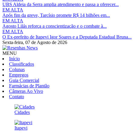
UBS Aldeia da Serra amplia atendimento e passa a oferecer...
EM ALTA
Após fim da greve, Tarcísio promete R$ 14 bilhões em...
EM ALTA
Agosto Lilás reforça a conscientização e o combate à...
EM ALTA
O Ex-prefeito de Itapevi Igor Soares e a Deputada Estadual Bruna...
Sexta-feira,
07 de Agosto de 2026
MENU
Início
Classificados
Colunas
Empregos
Guia Comercial
Farmácias de Plantão
Câmeras Ao Vivo
Contato
Cidades
Itapevi