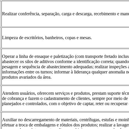
Realizar conferência, separação, carga e descarga, recebimento e man
Limpeza de escritórios, banheiros, copas e mesas.
Operar a linha de ensaque e paletização (com transporte fretado inclu
abastecer os silos de aditivos conforme a identificação correta; quan
pesagem e sequência de abastecimento adequadas; realizar inspeções a
informações entre os turnos; informar à liderança qualquer anomalia 
produtos avariados da área.
Atendem usuários, oferecem serviços e produtos, prestam suporte técn
de cobrança e fazem o cadastramento de clientes, sempre por meio de 
planejados e controlados, com o objetivo de captar, reter ou recuperar 
Auxiliar no descarregamento de materiais, centrífugas, estufas e moin
efetuar a troca de embalagens e rótulos dos produtos; realizar a lavag