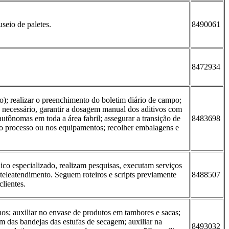
useio de paletes.
8490061
8472934
so); realizar o preenchimento do boletim diário de campo;
do necessário, garantir a dosagem manual dos aditivos com
utônomas em toda a área fabril; assegurar a transição de
8483698
no processo ou nos equipamentos; recolher embalagens e
ico especializado, realizam pesquisas, executam serviços
teleatendimento. Seguem roteiros e scripts previamente
8488507
clientes.
hos; auxiliar no envase de produtos em tambores e sacas;
em das bandejas das estufas de secagem; auxiliar na
8493032