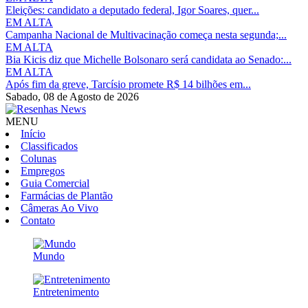
Eleições: candidato a deputado federal, Igor Soares, quer...
EM ALTA
Campanha Nacional de Multivacinação começa nesta segunda;...
EM ALTA
Bia Kicis diz que Michelle Bolsonaro será candidata ao Senado:...
EM ALTA
Após fim da greve, Tarcísio promete R$ 14 bilhões em...
Sabado,
08 de Agosto de 2026
MENU
Início
Classificados
Colunas
Empregos
Guia Comercial
Farmácias de Plantão
Câmeras Ao Vivo
Contato
Mundo
Entretenimento