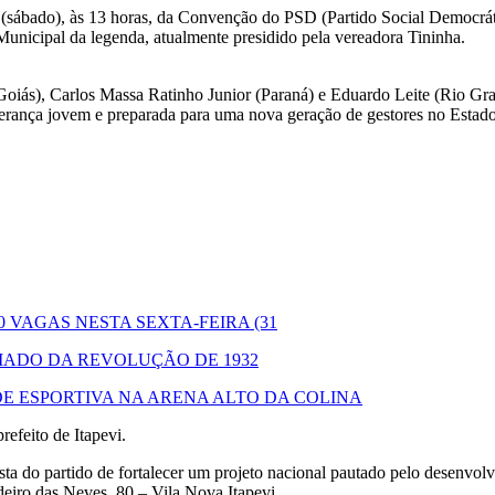
(sábado), às 13 horas, da Convenção do PSD (Partido Social Democrátic
 Municipal da legenda, atualmente presidido pela vereadora Tininha.
Goiás), Carlos Massa Ratinho Junior (Paraná) e Eduardo Leite (Rio Gra
derança jovem e preparada para uma nova geração de gestores no Estad
 VAGAS NESTA SEXTA-FEIRA (31
RIADO DA REVOLUÇÃO DE 1932
DE ESPORTIVA NA ARENA ALTO DA COLINA
efeito de Itapevi.
sta do partido de fortalecer um projeto nacional pautado pelo desenvo
deiro das Neves, 80 – Vila Nova Itapevi.