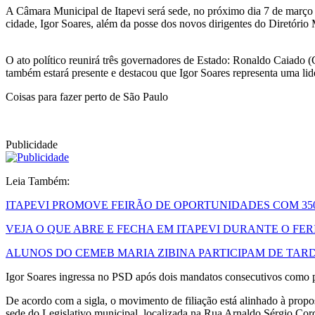
A Câmara Municipal de Itapevi será sede, no próximo dia 7 de março 
cidade, Igor Soares, além da posse dos novos dirigentes do Diretório
O ato político reunirá três governadores de Estado: Ronaldo Caiado (
também estará presente e destacou que Igor Soares representa uma li
Coisas para fazer perto de São Paulo
Publicidade
Leia Também:
ITAPEVI PROMOVE FEIRÃO DE OPORTUNIDADES COM 350
VEJA O QUE ABRE E FECHA EM ITAPEVI DURANTE O FE
ALUNOS DO CEMEB MARIA ZIBINA PARTICIPAM DE TAR
Igor Soares ingressa no PSD após dois mandatos consecutivos como pr
De acordo com a sigla, o movimento de filiação está alinhado à propo
sede do Legislativo municipal, localizada na Rua Arnaldo Sérgio Cor