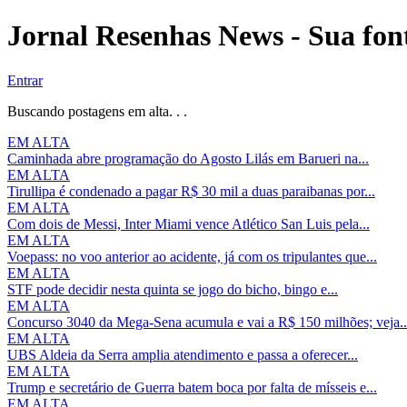
Jornal Resenhas News - Sua font
Entrar
Buscando postagens em alta. . .
EM ALTA
Caminhada abre programação do Agosto Lilás em Barueri na...
EM ALTA
Tirullipa é condenado a pagar R$ 30 mil a duas paraibanas por...
EM ALTA
Com dois de Messi, Inter Miami vence Atlético San Luis pela...
EM ALTA
Voepass: no voo anterior ao acidente, já com os tripulantes que...
EM ALTA
STF pode decidir nesta quinta se jogo do bicho, bingo e...
EM ALTA
Concurso 3040 da Mega-Sena acumula e vai a R$ 150 milhões; veja..
EM ALTA
UBS Aldeia da Serra amplia atendimento e passa a oferecer...
EM ALTA
Trump e secretário de Guerra batem boca por falta de mísseis e...
EM ALTA