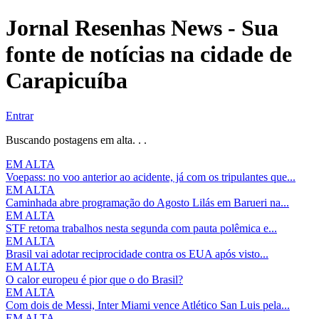
Jornal Resenhas News - Sua
fonte de notícias na cidade de
Carapicuíba
Entrar
Buscando postagens em alta. . .
EM ALTA
Voepass: no voo anterior ao acidente, já com os tripulantes que...
EM ALTA
Caminhada abre programação do Agosto Lilás em Barueri na...
EM ALTA
STF retoma trabalhos nesta segunda com pauta polêmica e...
EM ALTA
Brasil vai adotar reciprocidade contra os EUA após visto...
EM ALTA
O calor europeu é pior que o do Brasil?
EM ALTA
Com dois de Messi, Inter Miami vence Atlético San Luis pela...
EM ALTA