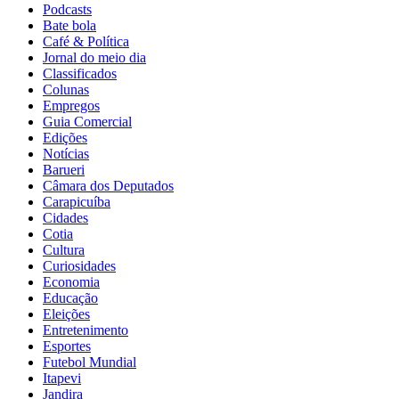
Podcasts
Bate bola
Café & Política
Jornal do meio dia
Classificados
Colunas
Empregos
Guia Comercial
Edições
Notícias
Barueri
Câmara dos Deputados
Carapicuíba
Cidades
Cotia
Cultura
Curiosidades
Economia
Educação
Eleições
Entretenimento
Esportes
Futebol Mundial
Itapevi
Jandira