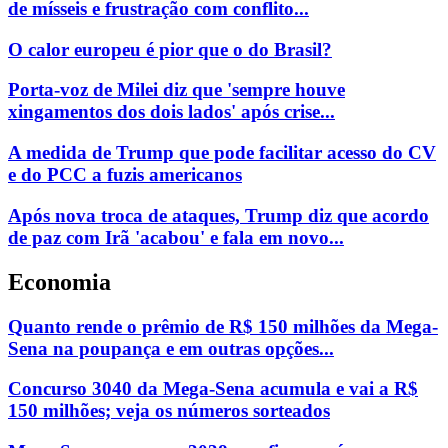
de mísseis e frustração com conflito...
O calor europeu é pior que o do Brasil?
Porta-voz de Milei diz que 'sempre houve
xingamentos dos dois lados' após crise...
A medida de Trump que pode facilitar acesso do CV
e do PCC a fuzis americanos
Após nova troca de ataques, Trump diz que acordo
de paz com Irã 'acabou' e fala em novo...
Economia
Quanto rende o prêmio de R$ 150 milhões da Mega-
Sena na poupança e em outras opções...
Concurso 3040 da Mega-Sena acumula e vai a R$
150 milhões; veja os números sorteados