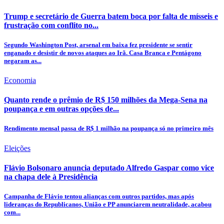
Trump e secretário de Guerra batem boca por falta de mísseis e
frustração com conflito no...
Segundo Washington Post, arsenal em baixa fez presidente se sentir
enganado e desistir de novos ataques ao Irã. Casa Branca e Pentágono
negaram as...
Economia
Quanto rende o prêmio de R$ 150 milhões da Mega-Sena na
poupança e em outras opções de...
Rendimento mensal passa de R$ 1 milhão na poupança só no primeiro mês
Eleições
Flávio Bolsonaro anuncia deputado Alfredo Gaspar como vice
na chapa dele à Presidência
Campanha de Flávio tentou alianças com outros partidos, mas após
lideranças do Republicanos, União e PP anunciarem neutralidade, acabou
com...