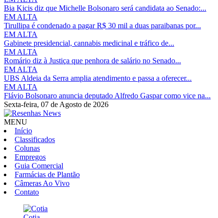
Bia Kicis diz que Michelle Bolsonaro será candidata ao Senado:...
EM ALTA
Tirullipa é condenado a pagar R$ 30 mil a duas paraibanas por...
EM ALTA
Gabinete presidencial, cannabis medicinal e tráfico de...
EM ALTA
Romário diz à Justiça que penhora de salário no Senado...
EM ALTA
UBS Aldeia da Serra amplia atendimento e passa a oferecer...
EM ALTA
Flávio Bolsonaro anuncia deputado Alfredo Gaspar como vice na...
Sexta-feira,
07 de Agosto de 2026
MENU
Início
Classificados
Colunas
Empregos
Guia Comercial
Farmácias de Plantão
Câmeras Ao Vivo
Contato
Cotia