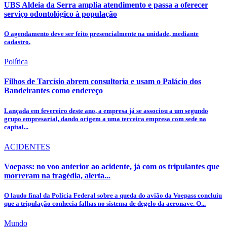
UBS Aldeia da Serra amplia atendimento e passa a oferecer
serviço odontológico à população
O agendamento deve ser feito presencialmente na unidade, mediante
cadastro.
Política
Filhos de Tarcísio abrem consultoria e usam o Palácio dos
Bandeirantes como endereço
Lançada em fevereiro deste ano, a empresa já se associou a um segundo
grupo empresarial, dando origem a uma terceira empresa com sede na
capital...
ACIDENTES
Voepass: no voo anterior ao acidente, já com os tripulantes que
morreram na tragédia, alerta...
O laudo final da Polícia Federal sobre a queda do avião da Voepass concluiu
que a tripulação conhecia falhas no sistema de degelo da aeronave. O...
Mundo