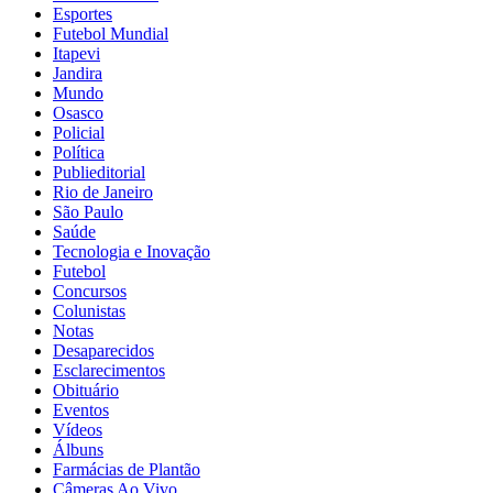
Esportes
Futebol Mundial
Itapevi
Jandira
Mundo
Osasco
Policial
Política
Publieditorial
Rio de Janeiro
São Paulo
Saúde
Tecnologia e Inovação
Futebol
Concursos
Colunistas
Notas
Desaparecidos
Esclarecimentos
Obituário
Eventos
Vídeos
Álbuns
Farmácias de Plantão
Câmeras Ao Vivo