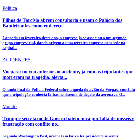
Política
Filhos de Tarcísio abrem consultoria e usam o Palácio dos
Bandeirantes como endereço
Lançada em fevereiro deste ano, a empresa já se associou a um segundo
grupo empresarial, dando origem a uma terceira empresa com sede na
capital...
ACIDENTES
Voepass: no voo anterior ao acidente, já com os tripulantes que
morreram na tragédia, alerta...
O laudo final da Polícia Federal sobre a queda do avião da Voepass concluiu
que a tripulação conhecia falhas no sistema de degelo da aeronave. O...
Mundo
Trump e secretário de Guerra batem boca por falta de mísseis e
frustração com conflito no...
Segundo Washington Post, arsenal em baixa fez presidente se sentir