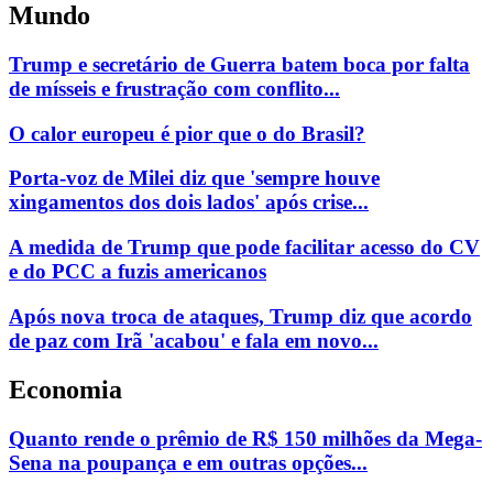
Mundo
Trump e secretário de Guerra batem boca por falta
de mísseis e frustração com conflito...
O calor europeu é pior que o do Brasil?
Porta-voz de Milei diz que 'sempre houve
xingamentos dos dois lados' após crise...
A medida de Trump que pode facilitar acesso do CV
e do PCC a fuzis americanos
Após nova troca de ataques, Trump diz que acordo
de paz com Irã 'acabou' e fala em novo...
Economia
Quanto rende o prêmio de R$ 150 milhões da Mega-
Sena na poupança e em outras opções...