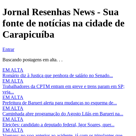
Jornal Resenhas News - Sua
fonte de notícias na cidade de
Carapicuíba
Entrar
Buscando postagens em alta. . .
EM ALTA
Romário diz à Justiça que penhora de salário no Senado...
EM ALTA
Trabalhadores da CPTM entram em greve e trens param em SP;
veja...
EM ALTA
Prefeitura de Barueri alerta para mudanças no esquema de...
EM ALTA
Caminhada abre programação do Agosto Lilás em Barueri na...
EM ALTA
Eleições: candidato a deputado federal, Igor Soares, quer...
EM ALTA
Voepass: no voo anterior ao acidente, já com os tripulantes que...