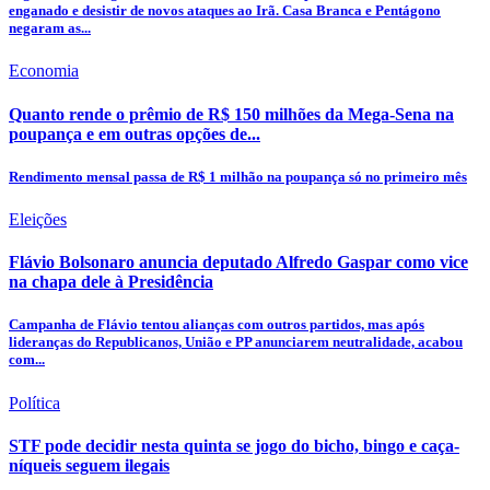
enganado e desistir de novos ataques ao Irã. Casa Branca e Pentágono
negaram as...
Economia
Quanto rende o prêmio de R$ 150 milhões da Mega-Sena na
poupança e em outras opções de...
Rendimento mensal passa de R$ 1 milhão na poupança só no primeiro mês
Eleições
Flávio Bolsonaro anuncia deputado Alfredo Gaspar como vice
na chapa dele à Presidência
Campanha de Flávio tentou alianças com outros partidos, mas após
lideranças do Republicanos, União e PP anunciarem neutralidade, acabou
com...
Política
STF pode decidir nesta quinta se jogo do bicho, bingo e caça-
níqueis seguem ilegais