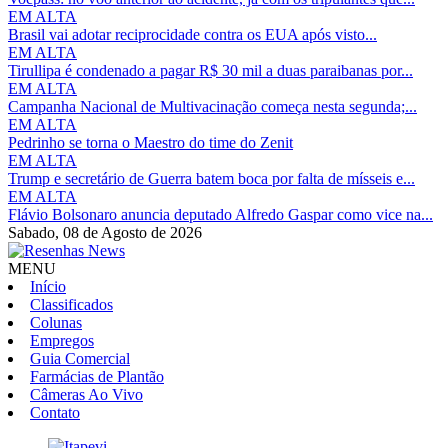
EM ALTA
Brasil vai adotar reciprocidade contra os EUA após visto...
EM ALTA
Tirullipa é condenado a pagar R$ 30 mil a duas paraibanas por...
EM ALTA
Campanha Nacional de Multivacinação começa nesta segunda;...
EM ALTA
Pedrinho se torna o Maestro do time do Zenit
EM ALTA
Trump e secretário de Guerra batem boca por falta de mísseis e...
EM ALTA
Flávio Bolsonaro anuncia deputado Alfredo Gaspar como vice na...
Sabado,
08 de Agosto de 2026
MENU
Início
Classificados
Colunas
Empregos
Guia Comercial
Farmácias de Plantão
Câmeras Ao Vivo
Contato