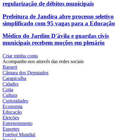
regularização de débitos municipais
Prefeitura de Jandira abre processo seletivo
simplificado com 95 vagas para a Educação
Médico do Jardim D'ávila e guardas civis
municipais recebem moções em plenário
Criar minha conta
Acompanhe-nos através das redes sociais
Barueri
Câmara dos Deputados
Carapicuíba
Cidades
Cotia
Cultura
Curiosidades
Economia
Educação
Eleições
Entretenimento
Esportes
Futebol Mundial