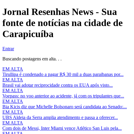
Jornal Resenhas News - Sua
fonte de notícias na cidade de
Carapicuíba
Entrar
Buscando postagens em alta. . .
EM ALTA
Tirullipa é condenado a pagar R$ 30 mil a duas paraibanas por...
EM ALTA
Brasil vai adotar reciprocidade contra os EUA após visto...
EM ALTA
Voepass: no voo anterior ao acidente, já com os tripulantes que...
EM ALTA
Bia Kicis diz que Michelle Bolsonaro será candidata ao Senado:...
EM ALTA
UBS Aldeia da Serra amplia atendimento e passa a oferecer...
EM ALTA
Com dois de Messi, Inter Miami vence Atlético San Luis pela...
EM ALTA