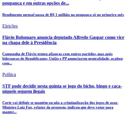
poupança e em outras opções de...
Rendimento mensal passa de R$ 1 milhão na poupança só no primeiro mês
Eleições
Flávio Bolsonaro anuncia deputado Alfredo Gaspar como vice
na chapa dele à Presidência
Campanha de Flávio tentou alianças com outros partidos, mas após
lideranças do Republicanos, União e PP anunciarem neutralidade, acabou
com...
Política
STF pode decidir nesta quinta se jogo do bicho, bingo e caça-
níqueis seguem ilegais
Corte vai definir se mantém ou não a criminalização dos jogos de azar.
Ministro Luiz Fux, relator da proposta, indicou que deve votar para
manter...