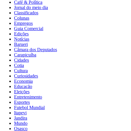
Café & Política
Jornal do meio dia
Classificados
Colunas
Empregos
Guia Comercial
Edições
Notícias
Barueri
Câmara dos Deputados
Carapicuíba
Cidades
Cotia
Cultura
Curiosidades
Economia
Educação
Eleições
Entretenimento
Esportes
Futebol Mundial
Itapevi
Jandira
Mundo
Osasco