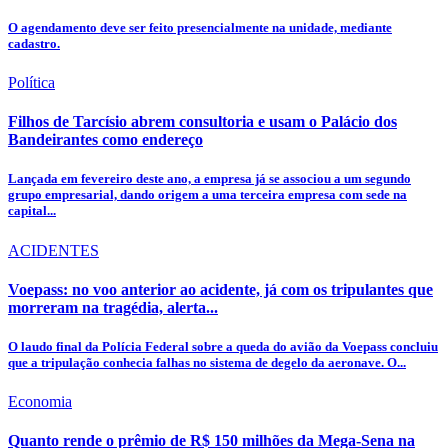
O agendamento deve ser feito presencialmente na unidade, mediante
cadastro.
Política
Filhos de Tarcísio abrem consultoria e usam o Palácio dos
Bandeirantes como endereço
Lançada em fevereiro deste ano, a empresa já se associou a um segundo
grupo empresarial, dando origem a uma terceira empresa com sede na
capital...
ACIDENTES
Voepass: no voo anterior ao acidente, já com os tripulantes que
morreram na tragédia, alerta...
O laudo final da Polícia Federal sobre a queda do avião da Voepass concluiu
que a tripulação conhecia falhas no sistema de degelo da aeronave. O...
Economia
Quanto rende o prêmio de R$ 150 milhões da Mega-Sena na