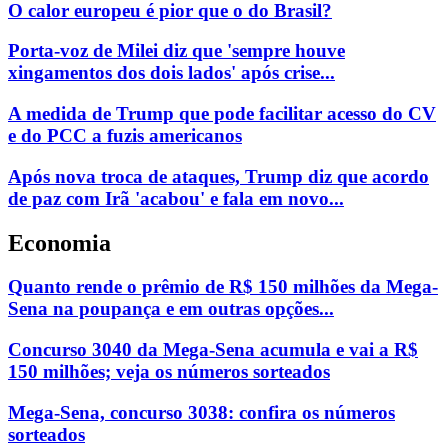
O calor europeu é pior que o do Brasil?
Porta-voz de Milei diz que 'sempre houve
xingamentos dos dois lados' após crise...
A medida de Trump que pode facilitar acesso do CV
e do PCC a fuzis americanos
Após nova troca de ataques, Trump diz que acordo
de paz com Irã 'acabou' e fala em novo...
Economia
Quanto rende o prêmio de R$ 150 milhões da Mega-
Sena na poupança e em outras opções...
Concurso 3040 da Mega-Sena acumula e vai a R$
150 milhões; veja os números sorteados
Mega-Sena, concurso 3038: confira os números
sorteados