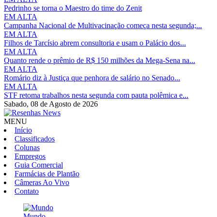
Pedrinho se torna o Maestro do time do Zenit
EM ALTA
Campanha Nacional de Multivacinação começa nesta segunda;...
EM ALTA
Filhos de Tarcísio abrem consultoria e usam o Palácio dos...
EM ALTA
Quanto rende o prêmio de R$ 150 milhões da Mega-Sena na...
EM ALTA
Romário diz à Justiça que penhora de salário no Senado...
EM ALTA
STF retoma trabalhos nesta segunda com pauta polêmica e...
Sabado,
08 de Agosto de 2026
MENU
Início
Classificados
Colunas
Empregos
Guia Comercial
Farmácias de Plantão
Câmeras Ao Vivo
Contato
Mundo