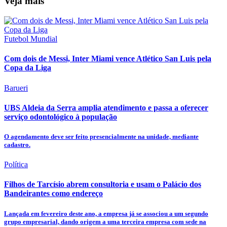
Veja mais
Futebol Mundial
Com dois de Messi, Inter Miami vence Atlético San Luis pela
Copa da Liga
Barueri
UBS Aldeia da Serra amplia atendimento e passa a oferecer
serviço odontológico à população
O agendamento deve ser feito presencialmente na unidade, mediante
cadastro.
Política
Filhos de Tarcísio abrem consultoria e usam o Palácio dos
Bandeirantes como endereço
Lançada em fevereiro deste ano, a empresa já se associou a um segundo
grupo empresarial, dando origem a uma terceira empresa com sede na