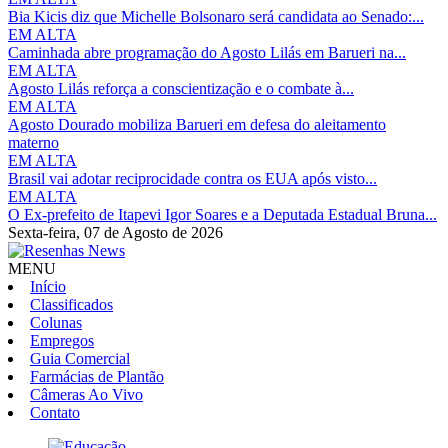
Bia Kicis diz que Michelle Bolsonaro será candidata ao Senado:...
EM ALTA
Caminhada abre programação do Agosto Lilás em Barueri na...
EM ALTA
Agosto Lilás reforça a conscientização e o combate à...
EM ALTA
Agosto Dourado mobiliza Barueri em defesa do aleitamento
materno
EM ALTA
Brasil vai adotar reciprocidade contra os EUA após visto...
EM ALTA
O Ex-prefeito de Itapevi Igor Soares e a Deputada Estadual Bruna...
Sexta-feira,
07 de Agosto de 2026
MENU
Início
Classificados
Colunas
Empregos
Guia Comercial
Farmácias de Plantão
Câmeras Ao Vivo
Contato