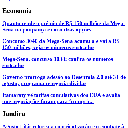
Economia
Quanto rende o prêmio de R$ 150 milhões da Mega-
Sena na poupança e em outras opções...
Concurso 3040 da Mega-Sena acumula e vai a R$
150 milhões; veja os números sorteados
Mega-Sena, concurso 3038: confira os números
sorteados
Governo prorroga adesão ao Desenrola 2.0 até 31 de
agosto; programa renegocia dívidas
Itamaraty vê tarifas cumulativas dos EUA e avalia
que negociações foram para ‘cumprir...
Jandira
Agosto Lilás reforça a conscientização e o combate à