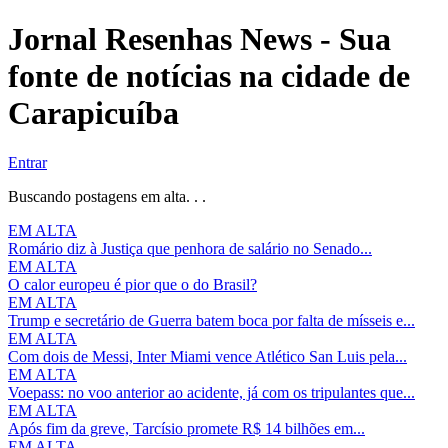
Jornal Resenhas News - Sua
fonte de notícias na cidade de
Carapicuíba
Entrar
Buscando postagens em alta. . .
EM ALTA
Romário diz à Justiça que penhora de salário no Senado...
EM ALTA
O calor europeu é pior que o do Brasil?
EM ALTA
Trump e secretário de Guerra batem boca por falta de mísseis e...
EM ALTA
Com dois de Messi, Inter Miami vence Atlético San Luis pela...
EM ALTA
Voepass: no voo anterior ao acidente, já com os tripulantes que...
EM ALTA
Após fim da greve, Tarcísio promete R$ 14 bilhões em...
EM ALTA