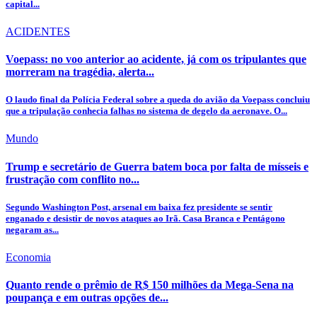
capital...
ACIDENTES
Voepass: no voo anterior ao acidente, já com os tripulantes que
morreram na tragédia, alerta...
O laudo final da Polícia Federal sobre a queda do avião da Voepass concluiu
que a tripulação conhecia falhas no sistema de degelo da aeronave. O...
Mundo
Trump e secretário de Guerra batem boca por falta de mísseis e
frustração com conflito no...
Segundo Washington Post, arsenal em baixa fez presidente se sentir
enganado e desistir de novos ataques ao Irã. Casa Branca e Pentágono
negaram as...
Economia
Quanto rende o prêmio de R$ 150 milhões da Mega-Sena na
poupança e em outras opções de...