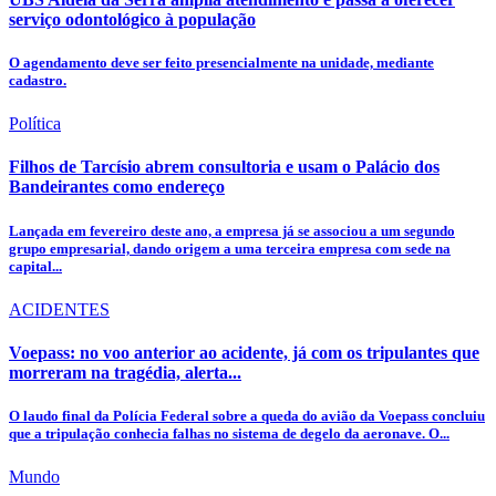
serviço odontológico à população
O agendamento deve ser feito presencialmente na unidade, mediante
cadastro.
Política
Filhos de Tarcísio abrem consultoria e usam o Palácio dos
Bandeirantes como endereço
Lançada em fevereiro deste ano, a empresa já se associou a um segundo
grupo empresarial, dando origem a uma terceira empresa com sede na
capital...
ACIDENTES
Voepass: no voo anterior ao acidente, já com os tripulantes que
morreram na tragédia, alerta...
O laudo final da Polícia Federal sobre a queda do avião da Voepass concluiu
que a tripulação conhecia falhas no sistema de degelo da aeronave. O...
Mundo