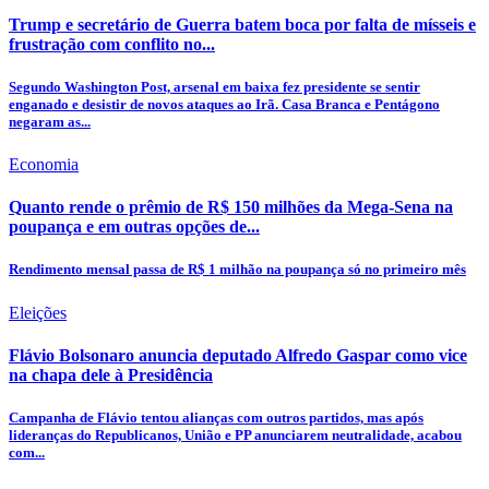
Trump e secretário de Guerra batem boca por falta de mísseis e
frustração com conflito no...
Segundo Washington Post, arsenal em baixa fez presidente se sentir
enganado e desistir de novos ataques ao Irã. Casa Branca e Pentágono
negaram as...
Economia
Quanto rende o prêmio de R$ 150 milhões da Mega-Sena na
poupança e em outras opções de...
Rendimento mensal passa de R$ 1 milhão na poupança só no primeiro mês
Eleições
Flávio Bolsonaro anuncia deputado Alfredo Gaspar como vice
na chapa dele à Presidência
Campanha de Flávio tentou alianças com outros partidos, mas após
lideranças do Republicanos, União e PP anunciarem neutralidade, acabou
com...