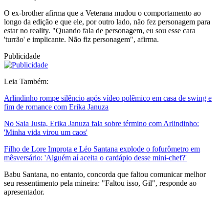
O ex-brother afirma que a Veterana mudou o comportamento ao
longo da edição e que ele, por outro lado, não fez personagem para
estar no reality. "Quando fala de personagem, eu sou esse cara
'turrão' e implicante. Não fiz personagem", afirma.
Publicidade
Leia Também:
Arlindinho rompe silêncio após vídeo polêmico em casa de swing e
fim de romance com Erika Januza
No Saia Justa, Erika Januza fala sobre término com Arlindinho:
'Minha vida virou um caos'
Filho de Lore Improta e Léo Santana explode o fofurômetro em
mêsversário: 'Alguém aí aceita o cardápio desse mini-chef?'
Babu Santana, no entanto, concorda que faltou comunicar melhor
seu ressentimento pela mineira: "Faltou isso, Gil", responde ao
apresentador.