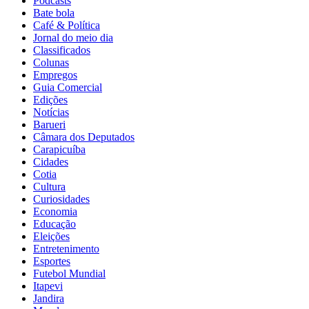
Podcasts
Bate bola
Café & Política
Jornal do meio dia
Classificados
Colunas
Empregos
Guia Comercial
Edições
Notícias
Barueri
Câmara dos Deputados
Carapicuíba
Cidades
Cotia
Cultura
Curiosidades
Economia
Educação
Eleições
Entretenimento
Esportes
Futebol Mundial
Itapevi
Jandira