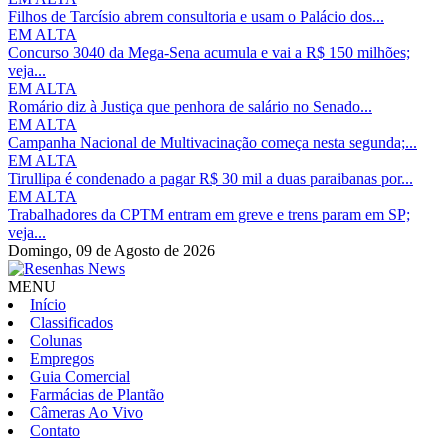
Filhos de Tarcísio abrem consultoria e usam o Palácio dos...
EM ALTA
Concurso 3040 da Mega-Sena acumula e vai a R$ 150 milhões;
veja...
EM ALTA
Romário diz à Justiça que penhora de salário no Senado...
EM ALTA
Campanha Nacional de Multivacinação começa nesta segunda;...
EM ALTA
Tirullipa é condenado a pagar R$ 30 mil a duas paraibanas por...
EM ALTA
Trabalhadores da CPTM entram em greve e trens param em SP;
veja...
Domingo,
09 de Agosto de 2026
MENU
Início
Classificados
Colunas
Empregos
Guia Comercial
Farmácias de Plantão
Câmeras Ao Vivo
Contato