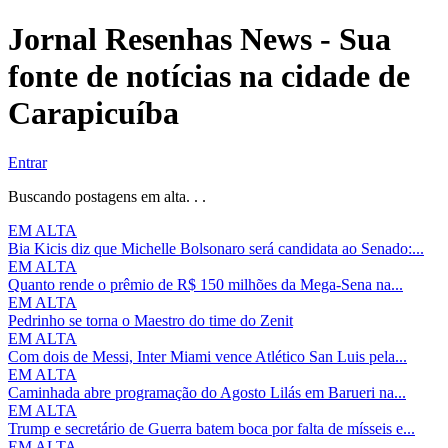
Jornal Resenhas News - Sua
fonte de notícias na cidade de
Carapicuíba
Entrar
Buscando postagens em alta. . .
EM ALTA
Bia Kicis diz que Michelle Bolsonaro será candidata ao Senado:...
EM ALTA
Quanto rende o prêmio de R$ 150 milhões da Mega-Sena na...
EM ALTA
Pedrinho se torna o Maestro do time do Zenit
EM ALTA
Com dois de Messi, Inter Miami vence Atlético San Luis pela...
EM ALTA
Caminhada abre programação do Agosto Lilás em Barueri na...
EM ALTA
Trump e secretário de Guerra batem boca por falta de mísseis e...
EM ALTA