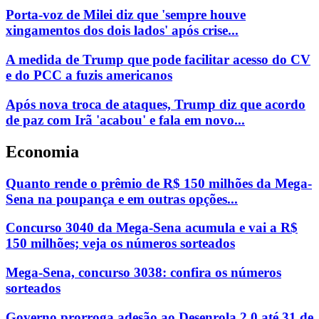
Porta-voz de Milei diz que 'sempre houve
xingamentos dos dois lados' após crise...
A medida de Trump que pode facilitar acesso do CV
e do PCC a fuzis americanos
Após nova troca de ataques, Trump diz que acordo
de paz com Irã 'acabou' e fala em novo...
Economia
Quanto rende o prêmio de R$ 150 milhões da Mega-
Sena na poupança e em outras opções...
Concurso 3040 da Mega-Sena acumula e vai a R$
150 milhões; veja os números sorteados
Mega-Sena, concurso 3038: confira os números
sorteados
Governo prorroga adesão ao Desenrola 2.0 até 31 de