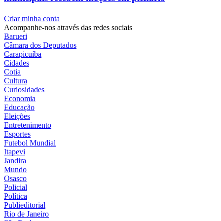
Criar minha conta
Acompanhe-nos através das redes sociais
Barueri
Câmara dos Deputados
Carapicuíba
Cidades
Cotia
Cultura
Curiosidades
Economia
Educação
Eleições
Entretenimento
Esportes
Futebol Mundial
Itapevi
Jandira
Mundo
Osasco
Policial
Política
Publieditorial
Rio de Janeiro