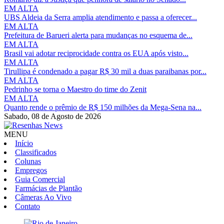
EM ALTA
UBS Aldeia da Serra amplia atendimento e passa a oferecer...
EM ALTA
Prefeitura de Barueri alerta para mudanças no esquema de...
EM ALTA
Brasil vai adotar reciprocidade contra os EUA após visto...
EM ALTA
Tirullipa é condenado a pagar R$ 30 mil a duas paraibanas por...
EM ALTA
Pedrinho se torna o Maestro do time do Zenit
EM ALTA
Quanto rende o prêmio de R$ 150 milhões da Mega-Sena na...
Sabado,
08 de Agosto de 2026
MENU
Início
Classificados
Colunas
Empregos
Guia Comercial
Farmácias de Plantão
Câmeras Ao Vivo
Contato