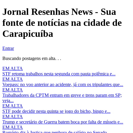
Jornal Resenhas News - Sua
fonte de notícias na cidade de
Carapicuíba
Entrar
Buscando postagens em alta. . .
EM ALTA
STF retoma trabalhos nesta segunda com pauta polêmica e...
EM ALTA
Voepass: no voo anterior ao acidente, já com os tripulantes que...
EM ALTA
Trabalhadores da CPTM entram em greve e trens param em SP;
veja...
EM ALTA
STF pode decidir nesta quinta se jogo do bicho, bingo e...
EM ALTA
Trump e secretário de Guerra batem boca por falta de mísseis e...
EM ALTA
Romário diz à Justiça que penhora de salário no Senado...