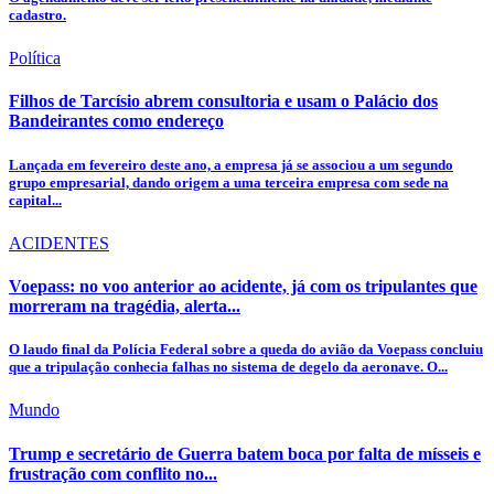
cadastro.
Política
Filhos de Tarcísio abrem consultoria e usam o Palácio dos
Bandeirantes como endereço
Lançada em fevereiro deste ano, a empresa já se associou a um segundo
grupo empresarial, dando origem a uma terceira empresa com sede na
capital...
ACIDENTES
Voepass: no voo anterior ao acidente, já com os tripulantes que
morreram na tragédia, alerta...
O laudo final da Polícia Federal sobre a queda do avião da Voepass concluiu
que a tripulação conhecia falhas no sistema de degelo da aeronave. O...
Mundo
Trump e secretário de Guerra batem boca por falta de mísseis e
frustração com conflito no...