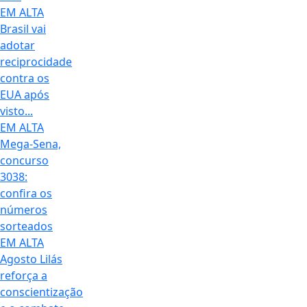
EM ALTA
Brasil vai
adotar
reciprocidade
contra os
EUA após
visto...
EM ALTA
Mega-Sena,
concurso
3038:
confira os
números
sorteados
EM ALTA
Agosto Lilás
reforça a
conscientização