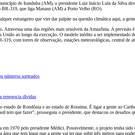
 município de Iranduba (AM), o presidente Luiz Inácio Lula da Silva de
ia BR-319, que liga Manaus (AM) a Porto Velho (RO).
uer estrangeiro que vier dar palpite na questão climática aqui, a gente
ho. Atravessa uma das regiões mais sensíveis da Amazônia. A previsão é
 União ao longo da execução. O modelo inédito a ser implementado deve
19, com torres de observação, estações meteorológicas, central de at
os números sorteados
a renegocia dívidas
 estado de Rondônia e ao estado de Roraima. É ligar a gente ao Caribe
rasil tem que fazer”, prosseguiu o presidente, que destacou os desafi
a em 1970 pelo presidente Médici. Possivelmente, o projeto tenha sido
a área que tem lugar que a gente vai ter que subir três metros para pode