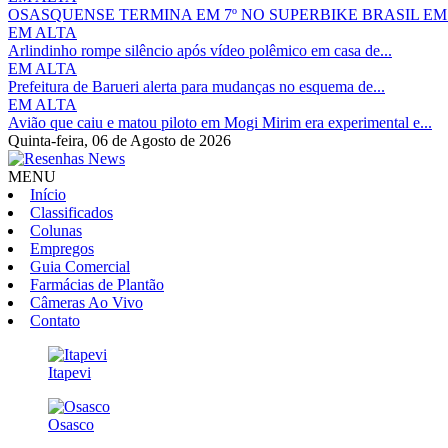
OSASQUENSE TERMINA EM 7º NO SUPERBIKE BRASIL E
EM ALTA
Arlindinho rompe silêncio após vídeo polêmico em casa de...
EM ALTA
Prefeitura de Barueri alerta para mudanças no esquema de...
EM ALTA
Avião que caiu e matou piloto em Mogi Mirim era experimental e...
Quinta-feira,
06 de Agosto de 2026
MENU
Início
Classificados
Colunas
Empregos
Guia Comercial
Farmácias de Plantão
Câmeras Ao Vivo
Contato
Itapevi
Osasco