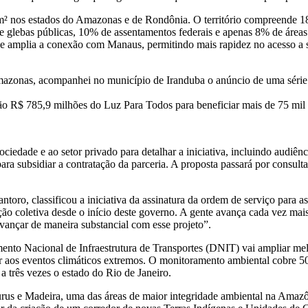
² nos estados do Amazonas e de Rondônia. O território compreende 18
e glebas públicas, 10% de assentamentos federais e apenas 8% de áreas
 e amplia a conexão com Manaus, permitindo mais rapidez no acesso a 
azonas, acompanhei no município de Iranduba o anúncio de uma série de
são R$ 785,9 milhões do Luz Para Todos para beneficiar mais de 75 mi
sociedade e ao setor privado para detalhar a iniciativa, incluindo audi
a subsidiar a contratação da parceria. A proposta passará por consult
ntoro, classificou a iniciativa da assinatura da ordem de serviço par
ão coletiva desde o início deste governo. A gente avança cada vez mais
vançar de maneira substancial com esse projeto”.
nto Nacional de Infraestrutura de Transportes (DNIT) vai ampliar me
stir aos eventos climáticos extremos. O monitoramento ambiental cobre 5
a três vezes o estado do Rio de Janeiro.
Purus e Madeira, uma das áreas de maior integridade ambiental na Amaz