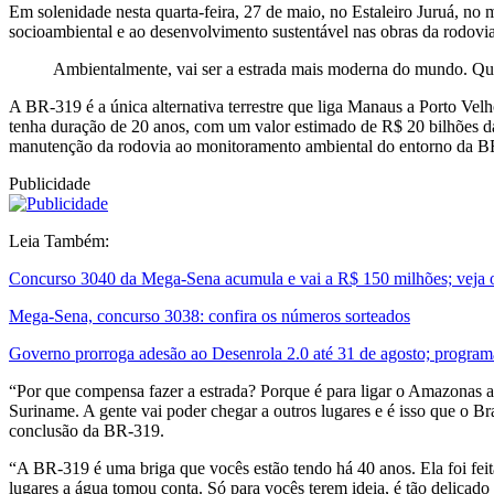
Em solenidade nesta quarta-feira, 27 de maio, no Estaleiro Juruá, no
socioambiental e ao desenvolvimento sustentável nas obras da rodov
Ambientalmente, vai ser a estrada mais moderna do mundo. Qualq
A BR-319 é a única alternativa terrestre que liga Manaus a Porto Vel
tenha duração de 20 anos, com um valor estimado de R$ 20 bilhões da
manutenção da rodovia ao monitoramento ambiental do entorno da BR-3
Publicidade
Leia Também:
Concurso 3040 da Mega-Sena acumula e vai a R$ 150 milhões; veja 
Mega-Sena, concurso 3038: confira os números sorteados
Governo prorroga adesão ao Desenrola 2.0 até 31 de agosto; program
“Por que compensa fazer a estrada? Porque é para ligar o Amazonas ao
Suriname. A gente vai poder chegar a outros lugares e é isso que o B
conclusão da BR-319.
“A BR-319 é uma briga que vocês estão tendo há 40 anos. Ela foi feit
lugares a água tomou conta. Só para vocês terem ideia, é tão delicado 