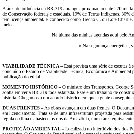
A área de influência da BR-319 abrange aproximadamente 270 mil km
de Conservação federais e estaduais, 19% de Terras Indígenas, 30% d
tem licença ambiental. É conhecido como Trecho C, ou Lote Charlie,
meio.
Na última das minhas agendas aqui pelo Am
» Na segurança energética, 
VIABILIDADE TÉCNICA
– Está prevista uma série de escutas à 
concluído o Estudo de Viabilidade Técnica, Econômica e Ambiental par
publicação do edital.
MOMENTO HISTÓRICO
– O ministro dos Transportes, George Sa
sonha em ver a BR-319 toda asfaltada. Esse é um trabalho de construç
história. Chegamos a um acordo histórico em que a gente conseguiu a
DUAS FRENTES
– As obras avançam em duas frentes. O Departame
em licenciamento. Trata-se de uma infraestrutura projetada para resi
regula o clima e abastece os rios da Amazônia, numa área equivalente 
PROTEÇÃO AMBIENTAL
– Localizada no interflúvio dos rios 