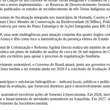
tir da criação de um corredor de novas Terras Indígenas e Unidades de
ederais a serem implementadas – as Reservas de Desenvolvimento Sustent
o publicados os estudos de reconhecimento de três Terras Indígenas na
 portais de fiscalização integrada nos municípios de Humaitá, Careiro e 
tuto Chico Mendes de Conservação da Biodiversidade (ICMBio), Polícia 
 rodovia por meio do Plano Estratégico de Ações Integradas para BR-31
, uma sede multiagências para atuação conjunta dos quatro órgãos co
mas) e têm como foco a intensificação da presença efetiva do Estado 
onal de Colonização e Reforma Agrária (Incra) realiza um mutirão de an
prática um plano de trabalho de análise de cerca de 26 mil registros do
tro escritórios para apoiar o processo de regularização fundiária.
vimento sustentável, o Governo do Brasil atuará, junto aos governos es
. Outra medida a ser tomada ainda em 2026 é a conclusão da Avaliação A
unicípios e sub-bacias hidrográficas – indicará locais, públicos e polí
nal da avaliação, que fornecerá diretrizes para o desenvolvimento suste
o sustentável envolvem ações de fomento à bioeconomia. Em 2026, hav
zar o financiamento de atividades sustentáveis na Amazônia. Em 2027, s
lvimento da Sociobioeconomia.