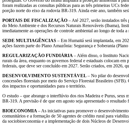
protegidas. O Governo do Brasil ampliará a proteção ambiental a par
foram realizadas as consultas públicas para as três primeiras UCs f
porção norte do eixo da rodovia BR-319. Ainda este ano, também serã
PORTAIS DE FISCALIZAÇÃO
– Até 2027, serão instalados três
do Meio Ambiente e dos Recursos Naturais Renováveis (Ibama), Insti
imediatamente as operações de controle ambiental ao longo de toda a
SEDE MULTIAGÊNCIAS
– Em Humaitá será implantada, em 2028
ações fazem parte do Plano Amazônia: Segurança e Soberania (Plano A
REGULARIZAÇÃO FUNDIÁRIA
– Além disso, o Instituto Naci
rurais da área, enquanto os governos federal e estaduais colocam em 
federais, que deve ser concluído em 2027. Serão criados, em 2026, qua
DESENVOLVIMENTO SUSTENTÁVEL
– No pilar do desenvol
concessões florestais por meio do Serviço Florestal Brasileiro (SFB)
dos impactos e oportunidades para o território.
O estudo – que abrange o interflúvio dos rios Madeira e Purus, seus m
BR-319. A previsão é de que em agosto seja apresentado o resultado fi
BIOECONOMIA
– As iniciativas para promover o desenvolviment
comunitários e a formação de 50 agentes de crédito rural para viabili
da sociobioeconomia e a implementação de dois Núcleos de Desenvo