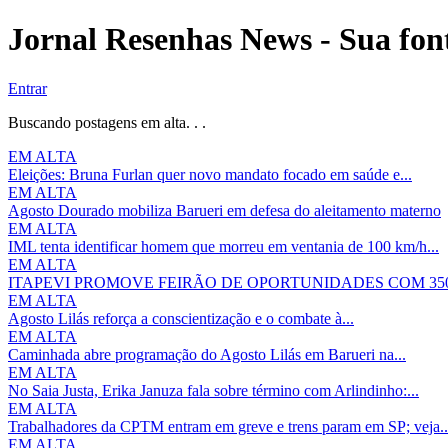
Jornal Resenhas News - Sua font
Entrar
Buscando postagens em alta. . .
EM ALTA
Eleições: Bruna Furlan quer novo mandato focado em saúde e...
EM ALTA
Agosto Dourado mobiliza Barueri em defesa do aleitamento materno
EM ALTA
IML tenta identificar homem que morreu em ventania de 100 km/h...
EM ALTA
ITAPEVI PROMOVE FEIRÃO DE OPORTUNIDADES COM 350
EM ALTA
Agosto Lilás reforça a conscientização e o combate à...
EM ALTA
Caminhada abre programação do Agosto Lilás em Barueri na...
EM ALTA
No Saia Justa, Erika Januza fala sobre término com Arlindinho:...
EM ALTA
Trabalhadores da CPTM entram em greve e trens param em SP; veja..
EM ALTA