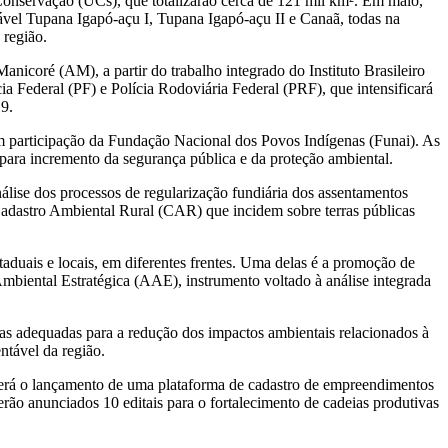
 Conservação (UCs), que totalizarão cerca de 121 mil km². Em maio,
ável Tupana Igapó-açu I, Tupana Igapó-açu II e Canaã, todas na
 região.
Manicoré (AM), a partir do trabalho integrado do Instituto Brasileiro
Federal (PF) e Polícia Rodoviária Federal (PRF), que intensificará
9.
m participação da Fundação Nacional dos Povos Indígenas (Funai). As
para incremento da segurança pública e da proteção ambiental.
álise dos processos de regularização fundiária dos assentamentos
 Cadastro Ambiental Rural (CAR) que incidem sobre terras públicas
taduais e locais, em diferentes frentes. Uma delas é a promoção de
mbiental Estratégica (AAE), instrumento voltado à análise integrada
ticas adequadas para a redução dos impactos ambientais relacionados à
ntável da região.
erá o lançamento de uma plataforma de cadastro de empreendimentos
erão anunciados 10 editais para o fortalecimento de cadeias produtivas