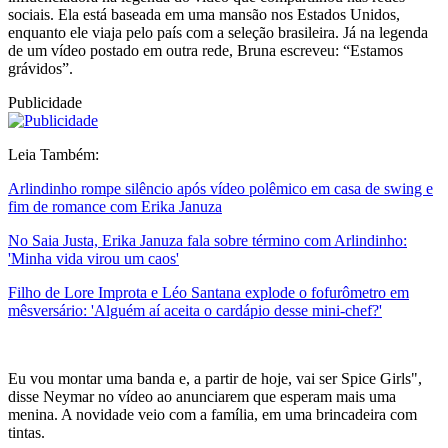
sociais. Ela está baseada em uma mansão nos Estados Unidos,
enquanto ele viaja pelo país com a seleção brasileira. Já na legenda
de um vídeo postado em outra rede, Bruna escreveu: “Estamos
grávidos”.
Publicidade
Leia Também:
Arlindinho rompe silêncio após vídeo polêmico em casa de swing e
fim de romance com Erika Januza
No Saia Justa, Erika Januza fala sobre término com Arlindinho:
'Minha vida virou um caos'
Filho de Lore Improta e Léo Santana explode o fofurômetro em
mêsversário: 'Alguém aí aceita o cardápio desse mini-chef?'
Eu vou montar uma banda e, a partir de hoje, vai ser Spice Girls",
disse Neymar no vídeo ao anunciarem que esperam mais uma
menina. A novidade veio com a família, em uma brincadeira com
tintas.