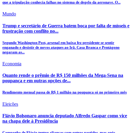
que a tripulação conhecia falhas no sistema de degelo da aeronave. O...
Mundo
Trump e secretário de Guerra batem boca por falta de mísseis e
frustração com conflito no...
Segundo Washington Post, arsenal em baixa fez presidente se sentir
enganado e desistir de novos ataques ao Irã. Casa Branca e Pentágono
negaram as...
Economia
Quanto rende o prêmio de R$ 150 milhões da Mega-Sena na
poupança e em outras opções de...
Rendimento mensal passa de R$ 1 milhão na poupança só no primeiro mês
Eleições
Flávio Bolsonaro anuncia deputado Alfredo Gaspar como vice
na chapa dele à Presidência
Campanha de Flávio tentou alianças com outros partidos, mas após