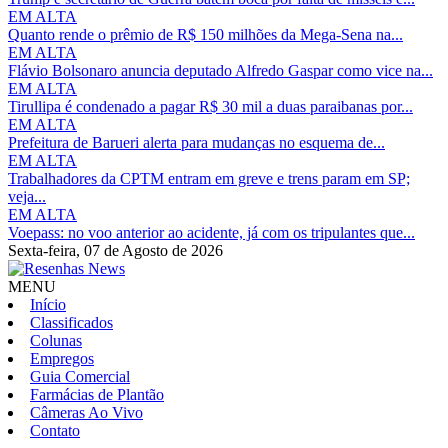
EM ALTA
Quanto rende o prêmio de R$ 150 milhões da Mega-Sena na...
EM ALTA
Flávio Bolsonaro anuncia deputado Alfredo Gaspar como vice na...
EM ALTA
Tirullipa é condenado a pagar R$ 30 mil a duas paraibanas por...
EM ALTA
Prefeitura de Barueri alerta para mudanças no esquema de...
EM ALTA
Trabalhadores da CPTM entram em greve e trens param em SP;
veja...
EM ALTA
Voepass: no voo anterior ao acidente, já com os tripulantes que...
Sexta-feira,
07 de Agosto de 2026
MENU
Início
Classificados
Colunas
Empregos
Guia Comercial
Farmácias de Plantão
Câmeras Ao Vivo
Contato