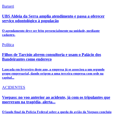
Barueri
UBS Aldeia da Serra amplia atendimento e passa a oferecer
serviço odontológico à população
O agendamento deve ser feito presencialmente na unidade, mediante
cadastro.
Política
Filhos de Tarcísio abrem consultoria e usam o Palácio dos
Bandeirantes como endereço
Lançada em fevereiro deste ano, a empresa já se associou a um segundo
grupo empresarial, dando origem a uma terceira empresa com sede na
capital...
ACIDENTES
Voepass: no voo anterior ao acidente, já com os tripulantes que
morreram na tragédia, alerta...
O laudo final da Polícia Federal sobre a queda do avião da Voepass concluiu