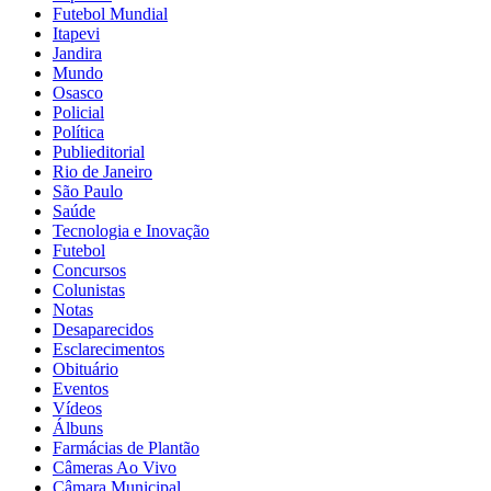
Futebol Mundial
Itapevi
Jandira
Mundo
Osasco
Policial
Política
Publieditorial
Rio de Janeiro
São Paulo
Saúde
Tecnologia e Inovação
Futebol
Concursos
Colunistas
Notas
Desaparecidos
Esclarecimentos
Obituário
Eventos
Vídeos
Álbuns
Farmácias de Plantão
Câmeras Ao Vivo
Câmara Municipal