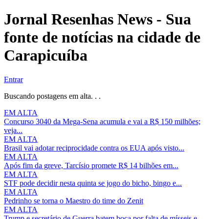
Jornal Resenhas News - Sua
fonte de notícias na cidade de
Carapicuíba
Entrar
Buscando postagens em alta. . .
EM ALTA
Concurso 3040 da Mega-Sena acumula e vai a R$ 150 milhões;
veja...
EM ALTA
Brasil vai adotar reciprocidade contra os EUA após visto...
EM ALTA
Após fim da greve, Tarcísio promete R$ 14 bilhões em...
EM ALTA
STF pode decidir nesta quinta se jogo do bicho, bingo e...
EM ALTA
Pedrinho se torna o Maestro do time do Zenit
EM ALTA
Trump e secretário de Guerra batem boca por falta de mísseis e...