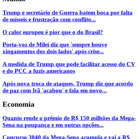
Trump e secretário de Guerra batem boca por falta
de mísseis e frustração com conflito...
O calor europeu é pior que o do Brasil?
Porta-voz de Milei diz que 'sempre houve
xingamentos dos dois lados' após crise...
A medida de Trump que pode facilitar acesso do CV
e do PCC a fuzis americanos
Após nova troca de ataques, Trump diz que acordo
de paz com Irã 'acabou' e fala em novo...
Economia
Quanto rende o prêmio de R$ 150 milhões da Mega-
Sena na poupança e em outras opções...
Concurso 3040 da Mega-Sena acumula e vai a R$