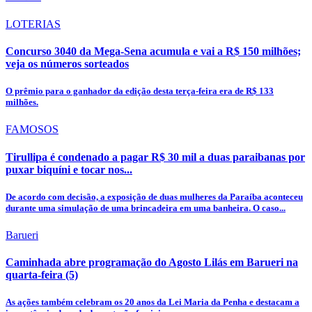
LOTERIAS
Concurso 3040 da Mega-Sena acumula e vai a R$ 150 milhões;
veja os números sorteados
O prêmio para o ganhador da edição desta terça-feira era de R$ 133
milhões.
FAMOSOS
Tirullipa é condenado a pagar R$ 30 mil a duas paraibanas por
puxar biquíni e tocar nos...
De acordo com decisão, a exposição de duas mulheres da Paraíba aconteceu
durante uma simulação de uma brincadeira em uma banheira. O caso...
Barueri
Caminhada abre programação do Agosto Lilás em Barueri na
quarta-feira (5)
As ações também celebram os 20 anos da Lei Maria da Penha e destacam a