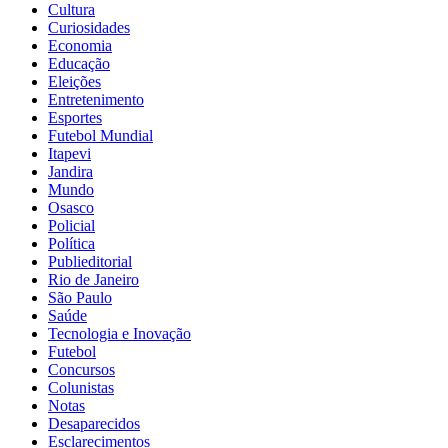
Cultura
Curiosidades
Economia
Educação
Eleições
Entretenimento
Esportes
Futebol Mundial
Itapevi
Jandira
Mundo
Osasco
Policial
Política
Publieditorial
Rio de Janeiro
São Paulo
Saúde
Tecnologia e Inovação
Futebol
Concursos
Colunistas
Notas
Desaparecidos
Esclarecimentos