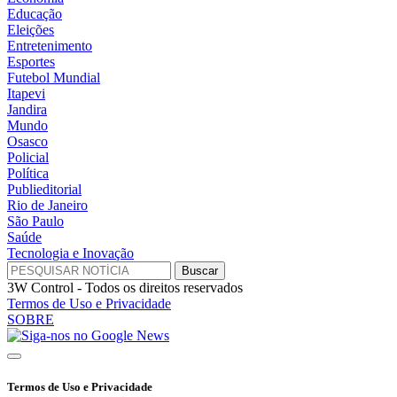
Educação
Eleições
Entretenimento
Esportes
Futebol Mundial
Itapevi
Jandira
Mundo
Osasco
Policial
Política
Publieditorial
Rio de Janeiro
São Paulo
Saúde
Tecnologia e Inovação
3W Control - Todos os direitos reservados
Termos de Uso e Privacidade
SOBRE
Termos de Uso e Privacidade