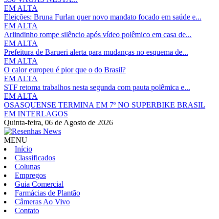
EM ALTA
Eleições: Bruna Furlan quer novo mandato focado em saúde e...
EM ALTA
Arlindinho rompe silêncio após vídeo polêmico em casa de...
EM ALTA
Prefeitura de Barueri alerta para mudanças no esquema de...
EM ALTA
O calor europeu é pior que o do Brasil?
EM ALTA
STF retoma trabalhos nesta segunda com pauta polêmica e...
EM ALTA
OSASQUENSE TERMINA EM 7º NO SUPERBIKE BRASIL
EM INTERLAGOS
Quinta-feira,
06 de Agosto de 2026
MENU
Início
Classificados
Colunas
Empregos
Guia Comercial
Farmácias de Plantão
Câmeras Ao Vivo
Contato