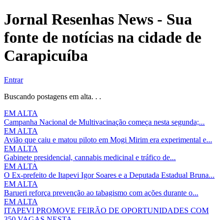
Jornal Resenhas News - Sua
fonte de notícias na cidade de
Carapicuíba
Entrar
Buscando postagens em alta. . .
EM ALTA
Campanha Nacional de Multivacinação começa nesta segunda;...
EM ALTA
Avião que caiu e matou piloto em Mogi Mirim era experimental e...
EM ALTA
Gabinete presidencial, cannabis medicinal e tráfico de...
EM ALTA
O Ex-prefeito de Itapevi Igor Soares e a Deputada Estadual Bruna...
EM ALTA
Barueri reforça prevenção ao tabagismo com ações durante o...
EM ALTA
ITAPEVI PROMOVE FEIRÃO DE OPORTUNIDADES COM
350 VAGAS NESTA...