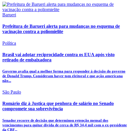
Barueri
Prefeitura de Barueri alerta para mudanças no esquema de
vacinação contra a poliomielite
Política
Brasil vai adotar reciprocidade contra os EUA após visto
retirado de embaixadora
Governo avalia qual a melhor forma para responder à decisão do governo
de Donald Trump. Consideram haver tom eleitoral e que ação americana
não...
São Paulo
Romário diz à Justiça que penhora de salário no Senado
compromete sua sobrevivência
Senador recorre de decisão que determinou retenção mensal dos
vencimentos para quitar dívida de cerca de R$ 34,4 mil com o ex-presidente
da CBF...