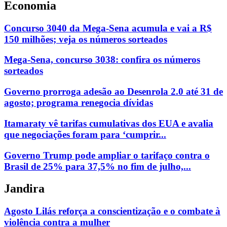
Economia
Concurso 3040 da Mega-Sena acumula e vai a R$
150 milhões; veja os números sorteados
Mega-Sena, concurso 3038: confira os números
sorteados
Governo prorroga adesão ao Desenrola 2.0 até 31 de
agosto; programa renegocia dívidas
Itamaraty vê tarifas cumulativas dos EUA e avalia
que negociações foram para ‘cumprir...
Governo Trump pode ampliar o tarifaço contra o
Brasil de 25% para 37,5% no fim de julho,...
Jandira
Agosto Lilás reforça a conscientização e o combate à
violência contra a mulher