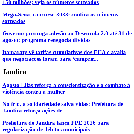
150 milhões; veja os números sorteados
Mega-Sena, concurso 3038: confira os números
sorteados
Governo prorroga adesão ao Desenrola 2.0 até 31 de
agosto; programa renegocia dívidas
Itamaraty vê tarifas cumulativas dos EUA e avalia
que negociações foram para ‘cumprir...
Jandira
Agosto Lilás reforça a conscientização e o combate à
violência contra a mulher
No frio, a solidariedade salva vidas: Prefeitura de
Jandira reforça ações de...
Prefeitura de Jandira lança PPE 2026 para
regularização de débitos municipais