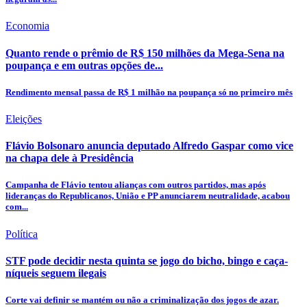
Economia
Quanto rende o prêmio de R$ 150 milhões da Mega-Sena na
poupança e em outras opções de...
Rendimento mensal passa de R$ 1 milhão na poupança só no primeiro mês
Eleições
Flávio Bolsonaro anuncia deputado Alfredo Gaspar como vice
na chapa dele à Presidência
Campanha de Flávio tentou alianças com outros partidos, mas após
lideranças do Republicanos, União e PP anunciarem neutralidade, acabou
com...
Política
STF pode decidir nesta quinta se jogo do bicho, bingo e caça-
níqueis seguem ilegais
Corte vai definir se mantém ou não a criminalização dos jogos de azar.