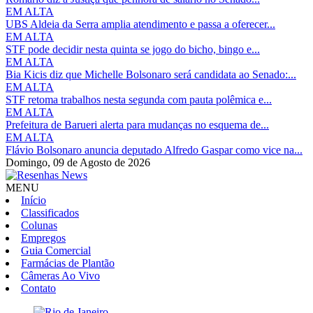
EM ALTA
UBS Aldeia da Serra amplia atendimento e passa a oferecer...
EM ALTA
STF pode decidir nesta quinta se jogo do bicho, bingo e...
EM ALTA
Bia Kicis diz que Michelle Bolsonaro será candidata ao Senado:...
EM ALTA
STF retoma trabalhos nesta segunda com pauta polêmica e...
EM ALTA
Prefeitura de Barueri alerta para mudanças no esquema de...
EM ALTA
Flávio Bolsonaro anuncia deputado Alfredo Gaspar como vice na...
Domingo,
09 de Agosto de 2026
MENU
Início
Classificados
Colunas
Empregos
Guia Comercial
Farmácias de Plantão
Câmeras Ao Vivo
Contato