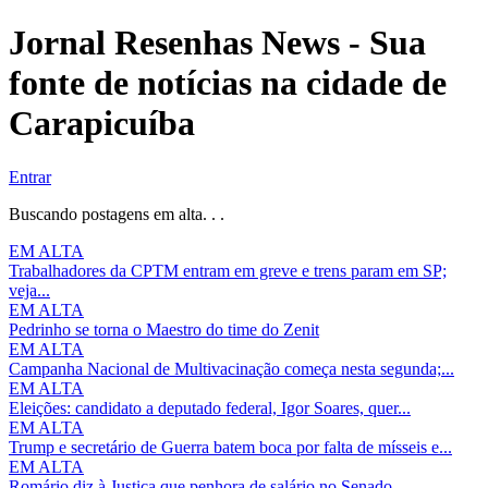
Jornal Resenhas News - Sua
fonte de notícias na cidade de
Carapicuíba
Entrar
Buscando postagens em alta. . .
EM ALTA
Trabalhadores da CPTM entram em greve e trens param em SP;
veja...
EM ALTA
Pedrinho se torna o Maestro do time do Zenit
EM ALTA
Campanha Nacional de Multivacinação começa nesta segunda;...
EM ALTA
Eleições: candidato a deputado federal, Igor Soares, quer...
EM ALTA
Trump e secretário de Guerra batem boca por falta de mísseis e...
EM ALTA
Romário diz à Justiça que penhora de salário no Senado...