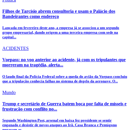
Filhos de Tarcísio abrem consultoria e usam o Palácio dos
Bandeirantes como endereço
Lançada em fevereiro deste ano, a empresa já se associou a um segundo
grupo empresarial, dando origem a uma terceira empresa com sede na
capital...
ACIDENTES
Voepass: no voo anterior ao acidente, já com os tripulantes que
morreram na tragédia, alerta...
O laudo final da Polícia Federal sobre a queda do avião da Voepass concluiu
que a tripulação conhecia falhas no sistema de degelo da aeronave. O...
Mundo
Trump e secretário de Guerra batem boca por falta de mísseis e
frustração com conflito no...
Segundo Washington Post, arsenal em baixa fez presidente se sentir
enganado e desistir de novos ataques ao Irã. Casa Branca e Pentágono
negaram as...