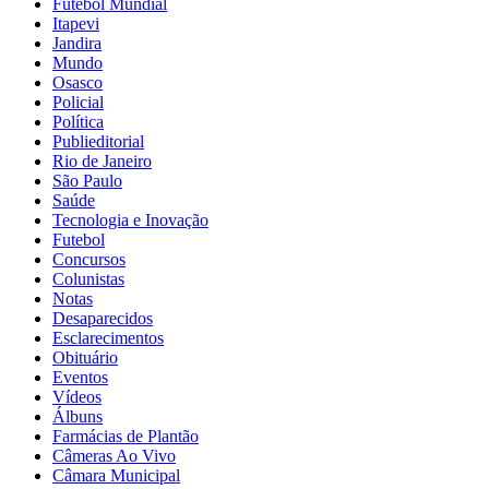
Futebol Mundial
Itapevi
Jandira
Mundo
Osasco
Policial
Política
Publieditorial
Rio de Janeiro
São Paulo
Saúde
Tecnologia e Inovação
Futebol
Concursos
Colunistas
Notas
Desaparecidos
Esclarecimentos
Obituário
Eventos
Vídeos
Álbuns
Farmácias de Plantão
Câmeras Ao Vivo
Câmara Municipal