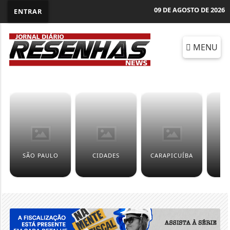
09 DE AGOSTO DE 2026
ENTRAR
MENU
SÃO PAULO
CIDADES
CARAPICUÍBA
F
M