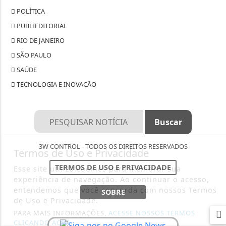
POLÍTICA
PUBLIEDITORIAL
RIO DE JANEIRO
SÃO PAULO
SAÚDE
TECNOLOGIA E INOVAÇÃO
3W CONTROL - TODOS OS DIREITOS RESERVADOS
Termos de Uso e Privacidade
TERMOS DE USO E PRIVACIDADE
Esse site utiliza cookies para melhorar sua
experiência de navegação. Ao continuar o acesso,
entendemos que você concorda com nossos Termos
SOBRE
de Uso e Privacidade.
PARA MAIS INFORMAÇÕES,
ACESSE NOSSOS TERMOS
CLICANDO AQUI