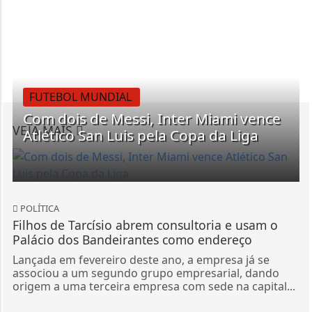
FUTEBOL MUNDIAL
Com dois de Messi, Inter Miami vence
VEJA MAIS
Atlético San Luis pela Copa da Liga
POLÍTICA
Filhos de Tarcísio abrem consultoria e usam o
Palácio dos Bandeirantes como endereço
Lançada em fevereiro deste ano, a empresa já se
associou a um segundo grupo empresarial, dando
origem a uma terceira empresa com sede na capital...