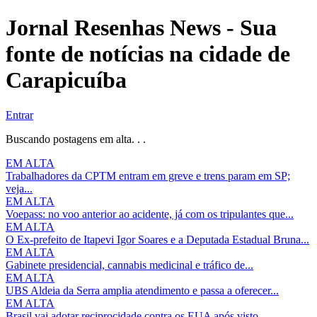
Jornal Resenhas News - Sua
fonte de notícias na cidade de
Carapicuíba
Entrar
Buscando postagens em alta. . .
EM ALTA
Trabalhadores da CPTM entram em greve e trens param em SP;
veja...
EM ALTA
Voepass: no voo anterior ao acidente, já com os tripulantes que...
EM ALTA
O Ex-prefeito de Itapevi Igor Soares e a Deputada Estadual Bruna...
EM ALTA
Gabinete presidencial, cannabis medicinal e tráfico de...
EM ALTA
UBS Aldeia da Serra amplia atendimento e passa a oferecer...
EM ALTA
Brasil vai adotar reciprocidade contra os EUA após visto...