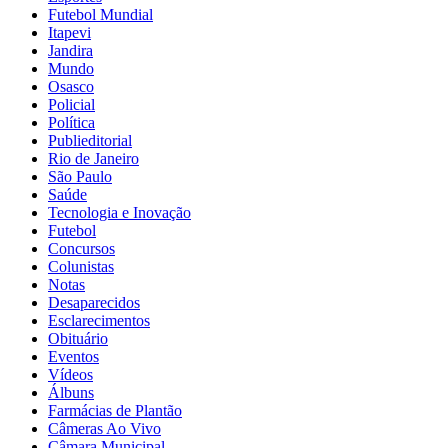
Futebol Mundial
Itapevi
Jandira
Mundo
Osasco
Policial
Política
Publieditorial
Rio de Janeiro
São Paulo
Saúde
Tecnologia e Inovação
Futebol
Concursos
Colunistas
Notas
Desaparecidos
Esclarecimentos
Obituário
Eventos
Vídeos
Álbuns
Farmácias de Plantão
Câmeras Ao Vivo
Câmara Municipal