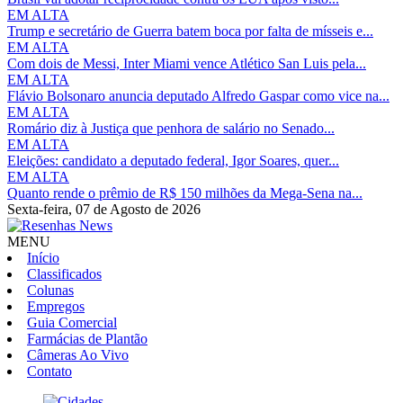
EM ALTA
Trump e secretário de Guerra batem boca por falta de mísseis e...
EM ALTA
Com dois de Messi, Inter Miami vence Atlético San Luis pela...
EM ALTA
Flávio Bolsonaro anuncia deputado Alfredo Gaspar como vice na...
EM ALTA
Romário diz à Justiça que penhora de salário no Senado...
EM ALTA
Eleições: candidato a deputado federal, Igor Soares, quer...
EM ALTA
Quanto rende o prêmio de R$ 150 milhões da Mega-Sena na...
Sexta-feira,
07 de Agosto de 2026
MENU
Início
Classificados
Colunas
Empregos
Guia Comercial
Farmácias de Plantão
Câmeras Ao Vivo
Contato