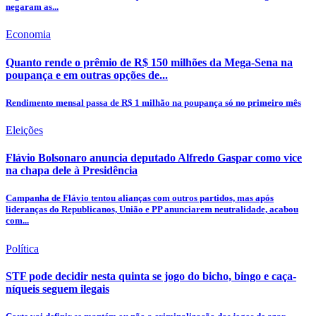
negaram as...
Economia
Quanto rende o prêmio de R$ 150 milhões da Mega-Sena na
poupança e em outras opções de...
Rendimento mensal passa de R$ 1 milhão na poupança só no primeiro mês
Eleições
Flávio Bolsonaro anuncia deputado Alfredo Gaspar como vice
na chapa dele à Presidência
Campanha de Flávio tentou alianças com outros partidos, mas após
lideranças do Republicanos, União e PP anunciarem neutralidade, acabou
com...
Política
STF pode decidir nesta quinta se jogo do bicho, bingo e caça-
níqueis seguem ilegais