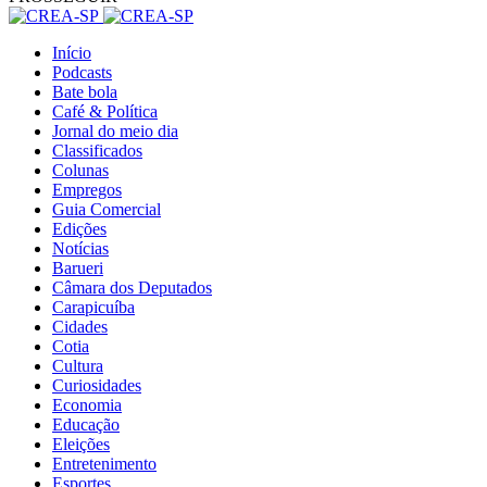
Início
Podcasts
Bate bola
Café & Política
Jornal do meio dia
Classificados
Colunas
Empregos
Guia Comercial
Edições
Notícias
Barueri
Câmara dos Deputados
Carapicuíba
Cidades
Cotia
Cultura
Curiosidades
Economia
Educação
Eleições
Entretenimento
Esportes