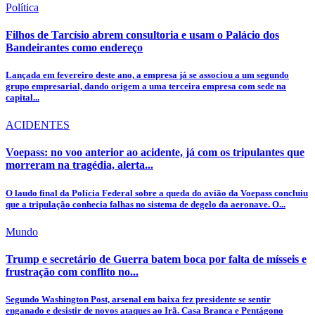
Política
Filhos de Tarcísio abrem consultoria e usam o Palácio dos
Bandeirantes como endereço
Lançada em fevereiro deste ano, a empresa já se associou a um segundo
grupo empresarial, dando origem a uma terceira empresa com sede na
capital...
ACIDENTES
Voepass: no voo anterior ao acidente, já com os tripulantes que
morreram na tragédia, alerta...
O laudo final da Polícia Federal sobre a queda do avião da Voepass concluiu
que a tripulação conhecia falhas no sistema de degelo da aeronave. O...
Mundo
Trump e secretário de Guerra batem boca por falta de mísseis e
frustração com conflito no...
Segundo Washington Post, arsenal em baixa fez presidente se sentir
enganado e desistir de novos ataques ao Irã. Casa Branca e Pentágono