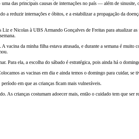
uma das principais causas de internações no país — além de sinusite, o
o a reduzir internações e óbitos, e a estabilizar a propagação da doen
 Liz e Nicolas à UBS Armando Gonçalves de Freitas para atualizar as v
a semana.
A vacina da minha filha estava atrasada, e durante a semana é muito cor
rmou.
r. Para ela, a escolha do sábado é estratégica, pois ainda há o domin
i. Colocamos as vacinas em dia e ainda temos o domingo para cuidar, se 
, período em que as crianças ficam mais vulneráveis.
ado. As crianças costumam adoecer mais, então o cuidado tem que ser 