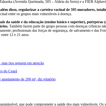
o Takaoka (Avenida Queimada, 505 – Aldeia da Serra) e a FIEB Alphav
além disso, regularizar a carteira vacinal de 595 moradores, total
acinal entre os grupos mais vulneráveis à doença.
nais da saúde e da educação (ensino básico e superior), puérperas (
ários.
Também fazem parte do grupo pessoas com doenças crônicas não t
rmanente; profissionais das forças de segurança, de salvamento e das F
 entre 12 e 21 anos.
a, mas rios seguem em atenção
es do Ceará
 apartamento de 200 m², diz relatório
transmissível, que pode comprometer a saúde dos mais vulneráveis. Os s