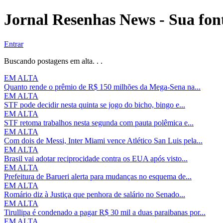
Jornal Resenhas News - Sua font
Entrar
Buscando postagens em alta. . .
EM ALTA
Quanto rende o prêmio de R$ 150 milhões da Mega-Sena na...
EM ALTA
STF pode decidir nesta quinta se jogo do bicho, bingo e...
EM ALTA
STF retoma trabalhos nesta segunda com pauta polêmica e...
EM ALTA
Com dois de Messi, Inter Miami vence Atlético San Luis pela...
EM ALTA
Brasil vai adotar reciprocidade contra os EUA após visto...
EM ALTA
Prefeitura de Barueri alerta para mudanças no esquema de...
EM ALTA
Romário diz à Justiça que penhora de salário no Senado...
EM ALTA
Tirullipa é condenado a pagar R$ 30 mil a duas paraibanas por...
EM ALTA