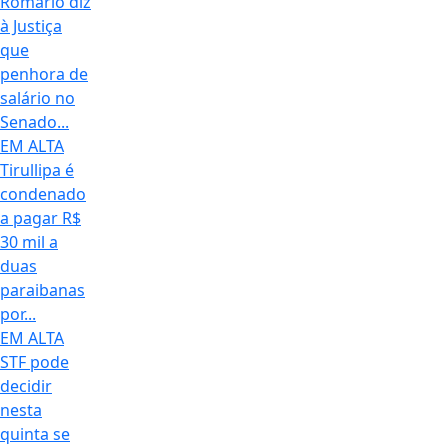
Romário diz
à Justiça
que
penhora de
salário no
Senado...
EM ALTA
Tirullipa é
condenado
a pagar R$
30 mil a
duas
paraibanas
por...
EM ALTA
STF pode
decidir
nesta
quinta se