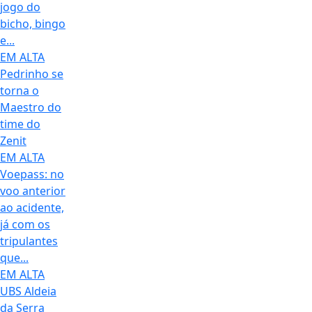
jogo do
bicho, bingo
e...
EM ALTA
Pedrinho se
torna o
Maestro do
time do
Zenit
EM ALTA
Voepass: no
voo anterior
ao acidente,
já com os
tripulantes
que...
EM ALTA
UBS Aldeia
da Serra