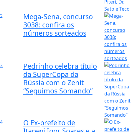
Mega-Sena, concurso
2
3038: confira os
números sorteados
Pedrinho celebra título
3
da SuperCopa da
Rússia com o Zenit
“Seguimos Somando”
O Ex-prefeito de
4
Itapevi Igor Soares e a