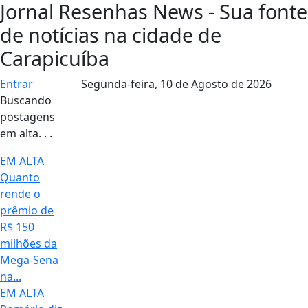
Jornal Resenhas News - Sua fonte
de notícias na cidade de
Carapicuíba
Entrar
Segunda-feira,
10 de Agosto de 2026
Buscando
postagens
em alta. . .
EM ALTA
Quanto
rende o
prêmio de
R$ 150
milhões da
Mega-Sena
na...
EM ALTA