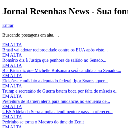
Jornal Resenhas News - Sua font
Entrar
Buscando postagens em alta. . .
EM ALTA
Brasil vai adotar reciprocidade contra os EUA após visto...
EM ALTA
Romário diz à Justiça que penhora de salário no Senado...
EM ALTA
Bia Kicis diz que Michelle Bolsonaro será candidata ao Senado:...
EM ALTA
Eleições: candidato a deputado federal, Igor Soares, quer...
EM ALTA
Trump e secretário de Guerra batem boca por falta de mísseis e...
EM ALTA
Prefeitura de Barueri alerta para mudanças no esquema de...
EM ALTA
UBS Aldeia da Serra amplia atendimento e passa a oferecer...
EM ALTA
Pedrinho se torna o Maestro do time do Zenit
EM ALTA