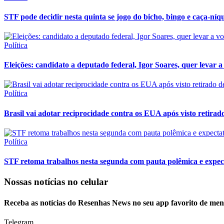
STF pode decidir nesta quinta se jogo do bicho, bingo e caça-níqu
Política
Eleições: candidato a deputado federal, Igor Soares, quer levar a 
Política
Brasil vai adotar reciprocidade contra os EUA após visto retira
Política
STF retoma trabalhos nesta segunda com pauta polêmica e expect
Nossas notícias
no celular
Receba as notícias do Resenhas News no seu app favorito de men
Telegram