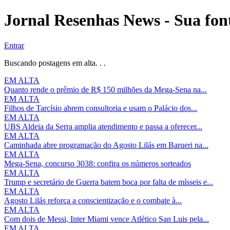
Jornal Resenhas News - Sua font
Entrar
Buscando postagens em alta. . .
EM ALTA
Quanto rende o prêmio de R$ 150 milhões da Mega-Sena na...
EM ALTA
Filhos de Tarcísio abrem consultoria e usam o Palácio dos...
EM ALTA
UBS Aldeia da Serra amplia atendimento e passa a oferecer...
EM ALTA
Caminhada abre programação do Agosto Lilás em Barueri na...
EM ALTA
Mega-Sena, concurso 3038: confira os números sorteados
EM ALTA
Trump e secretário de Guerra batem boca por falta de mísseis e...
EM ALTA
Agosto Lilás reforça a conscientização e o combate à...
EM ALTA
Com dois de Messi, Inter Miami vence Atlético San Luis pela...
EM ALTA