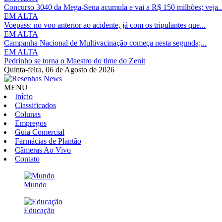
Concurso 3040 da Mega-Sena acumula e vai a R$ 150 milhões; veja..
EM ALTA
Voepass: no voo anterior ao acidente, já com os tripulantes que...
EM ALTA
Campanha Nacional de Multivacinação começa nesta segunda;...
EM ALTA
Pedrinho se torna o Maestro do time do Zenit
Quinta-feira,
06 de Agosto de 2026
MENU
Início
Classificados
Colunas
Empregos
Guia Comercial
Farmácias de Plantão
Câmeras Ao Vivo
Contato
Mundo
Educação