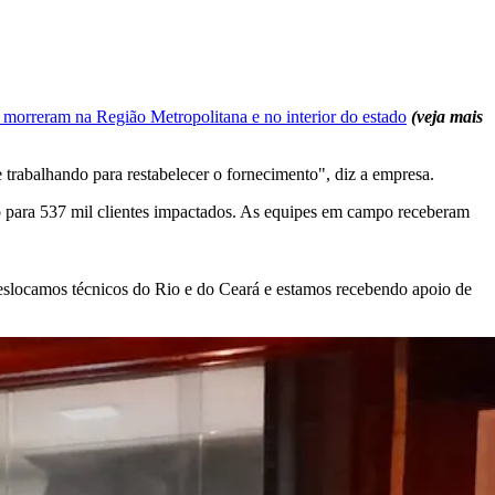
s morreram na Região Metropolitana e no interior do estado
(veja mais
 trabalhando para restabelecer o fornecimento", diz a empresa.
to para 537 mil clientes impactados. As equipes em campo receberam
deslocamos técnicos do Rio e do Ceará e estamos recebendo apoio de