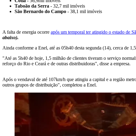
Cotia
- 36,9mil imóveis
Taboão da Serra
- 32,7 mil imóveis
São Bernardo do Campo
- 38,1 mil imóveis
A falta de energia ocorre
após um temporal ter atingido o estado de Sã
abaixo).
Ainda conforme a Enel, até as 05h40 desta segunda (14), cerca de 1,5
"Até as 5h40 de hoje, 1,5 milhão de clientes tiveram o serviço norm
reforço do Rio e Ceará e de outras distribuidoras", disse a empresa.
Após o vendaval de até 107km/h que atingiu a capital e a região met
outros grupos de distribuição", completou a Enel.