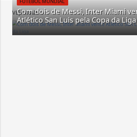
FUTEBOL MUNDIAL
Com dois de Messi, Inter Miami v
VEJA MAIS
Atlético San Luis pela Copa da Liga