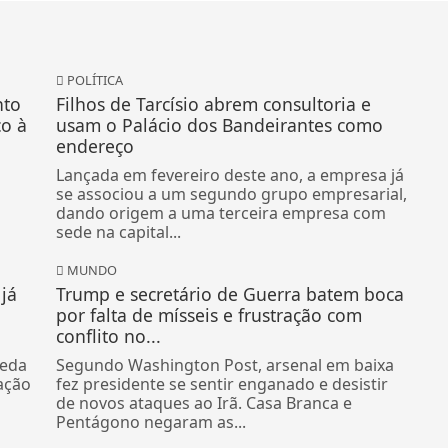
POLÍTICA
nto
Filhos de Tarcísio abrem consultoria e
co à
usam o Palácio dos Bandeirantes como
endereço
Lançada em fevereiro deste ano, a empresa já
se associou a um segundo grupo empresarial,
dando origem a uma terceira empresa com
sede na capital...
MUNDO
já
Trump e secretário de Guerra batem boca
por falta de mísseis e frustração com
conflito no...
ueda
Segundo Washington Post, arsenal em baixa
ação
fez presidente se sentir enganado e desistir
de novos ataques ao Irã. Casa Branca e
Pentágono negaram as...