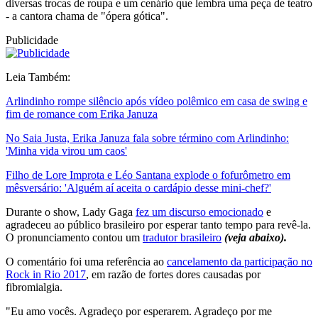
diversas trocas de roupa e um cenário que lembra uma peça de teatro
- a cantora chama de "ópera gótica".
Publicidade
Leia Também:
Arlindinho rompe silêncio após vídeo polêmico em casa de swing e
fim de romance com Erika Januza
No Saia Justa, Erika Januza fala sobre término com Arlindinho:
'Minha vida virou um caos'
Filho de Lore Improta e Léo Santana explode o fofurômetro em
mêsversário: 'Alguém aí aceita o cardápio desse mini-chef?'
Durante o show, Lady Gaga
fez um discurso emocionado
e
agradeceu ao público brasileiro por esperar tanto tempo para revê-la.
O pronunciamento contou um
tradutor brasileiro
(veja abaixo).
O comentário foi uma referência ao
cancelamento da participação no
Rock in Rio 2017
, em razão de fortes dores causadas por
fibromialgia.
"Eu amo vocês. Agradeço por esperarem. Agradeço por me