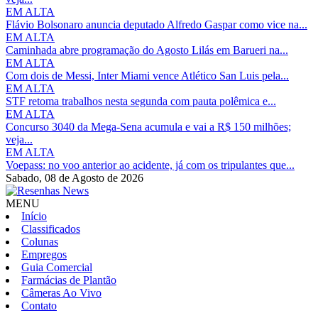
EM ALTA
Flávio Bolsonaro anuncia deputado Alfredo Gaspar como vice na...
EM ALTA
Caminhada abre programação do Agosto Lilás em Barueri na...
EM ALTA
Com dois de Messi, Inter Miami vence Atlético San Luis pela...
EM ALTA
STF retoma trabalhos nesta segunda com pauta polêmica e...
EM ALTA
Concurso 3040 da Mega-Sena acumula e vai a R$ 150 milhões;
veja...
EM ALTA
Voepass: no voo anterior ao acidente, já com os tripulantes que...
Sabado,
08 de Agosto de 2026
MENU
Início
Classificados
Colunas
Empregos
Guia Comercial
Farmácias de Plantão
Câmeras Ao Vivo
Contato