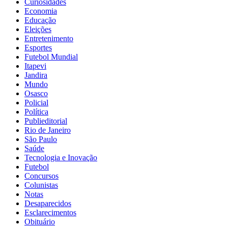
Curiosidades
Economia
Educação
Eleições
Entretenimento
Esportes
Futebol Mundial
Itapevi
Jandira
Mundo
Osasco
Policial
Política
Publieditorial
Rio de Janeiro
São Paulo
Saúde
Tecnologia e Inovação
Futebol
Concursos
Colunistas
Notas
Desaparecidos
Esclarecimentos
Obituário