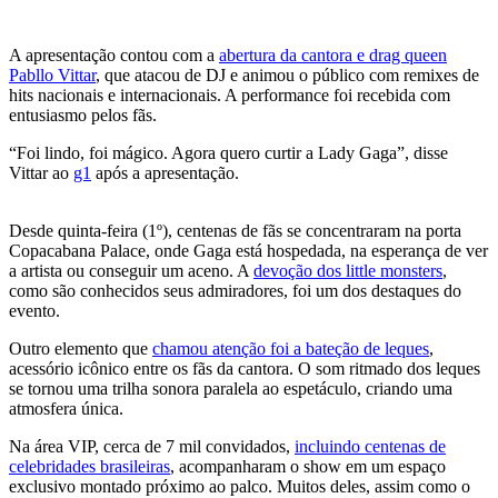
A apresentação contou com a
abertura da cantora e drag queen
Pabllo Vittar
, que atacou de DJ e animou o público com remixes de
hits nacionais e internacionais. A performance foi recebida com
entusiasmo pelos fãs.
“Foi lindo, foi mágico. Agora quero curtir a Lady Gaga”, disse
Vittar ao
g1
após a apresentação.
Desde quinta-feira (1º), centenas de fãs se concentraram na porta
Copacabana Palace, onde Gaga está hospedada, na esperança de ver
a artista ou conseguir um aceno. A
devoção dos little monsters
,
como são conhecidos seus admiradores, foi um dos destaques do
evento.
Outro elemento que
chamou atenção foi a bateção de leques
,
acessório icônico entre os fãs da cantora. O som ritmado dos leques
se tornou uma trilha sonora paralela ao espetáculo, criando uma
atmosfera única.
Na área VIP, cerca de 7 mil convidados,
incluindo centenas de
celebridades brasileiras
, acompanharam o show em um espaço
exclusivo montado próximo ao palco. Muitos deles, assim como o