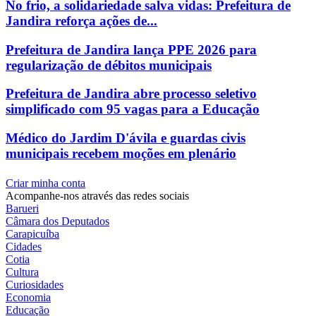
No frio, a solidariedade salva vidas: Prefeitura de
Jandira reforça ações de...
Prefeitura de Jandira lança PPE 2026 para
regularização de débitos municipais
Prefeitura de Jandira abre processo seletivo
simplificado com 95 vagas para a Educação
Médico do Jardim D'ávila e guardas civis
municipais recebem moções em plenário
Criar minha conta
Acompanhe-nos através das redes sociais
Barueri
Câmara dos Deputados
Carapicuíba
Cidades
Cotia
Cultura
Curiosidades
Economia
Educação