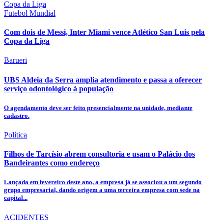
Futebol Mundial
Com dois de Messi, Inter Miami vence Atlético San Luis pela
Copa da Liga
Barueri
UBS Aldeia da Serra amplia atendimento e passa a oferecer
serviço odontológico à população
O agendamento deve ser feito presencialmente na unidade, mediante
cadastro.
Política
Filhos de Tarcísio abrem consultoria e usam o Palácio dos
Bandeirantes como endereço
Lançada em fevereiro deste ano, a empresa já se associou a um segundo
grupo empresarial, dando origem a uma terceira empresa com sede na
capital...
ACIDENTES