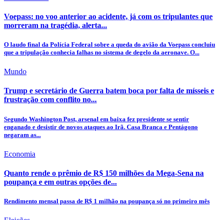
Voepass: no voo anterior ao acidente, já com os tripulantes que
morreram na tragédia, alerta...
O laudo final da Polícia Federal sobre a queda do avião da Voepass concluiu
que a tripulação conhecia falhas no sistema de degelo da aeronave. O...
Mundo
Trump e secretário de Guerra batem boca por falta de mísseis e
frustração com conflito no...
Segundo Washington Post, arsenal em baixa fez presidente se sentir
enganado e desistir de novos ataques ao Irã. Casa Branca e Pentágono
negaram as...
Economia
Quanto rende o prêmio de R$ 150 milhões da Mega-Sena na
poupança e em outras opções de...
Rendimento mensal passa de R$ 1 milhão na poupança só no primeiro mês