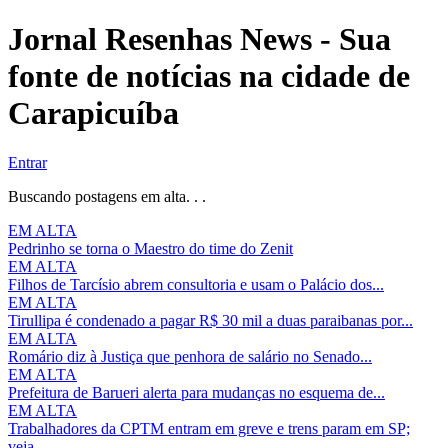
Jornal Resenhas News - Sua
fonte de notícias na cidade de
Carapicuíba
Entrar
Buscando postagens em alta. . .
EM ALTA
Pedrinho se torna o Maestro do time do Zenit
EM ALTA
Filhos de Tarcísio abrem consultoria e usam o Palácio dos...
EM ALTA
Tirullipa é condenado a pagar R$ 30 mil a duas paraibanas por...
EM ALTA
Romário diz à Justiça que penhora de salário no Senado...
EM ALTA
Prefeitura de Barueri alerta para mudanças no esquema de...
EM ALTA
Trabalhadores da CPTM entram em greve e trens param em SP;
veja...