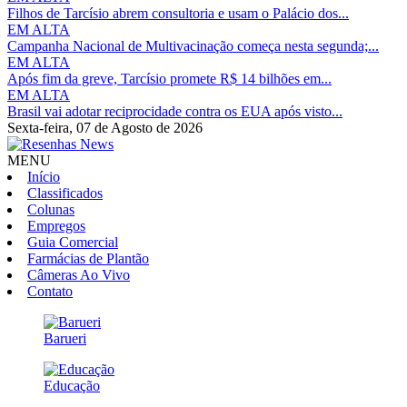
Filhos de Tarcísio abrem consultoria e usam o Palácio dos...
EM ALTA
Campanha Nacional de Multivacinação começa nesta segunda;...
EM ALTA
Após fim da greve, Tarcísio promete R$ 14 bilhões em...
EM ALTA
Brasil vai adotar reciprocidade contra os EUA após visto...
Sexta-feira,
07 de Agosto de 2026
MENU
Início
Classificados
Colunas
Empregos
Guia Comercial
Farmácias de Plantão
Câmeras Ao Vivo
Contato
Barueri
Educação