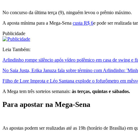
No concurso da última terça (9), ninguém levou o prêmio máximo.
A aposta mínima para a Mega-Sena
custa R$ 6
e pode ser realizada ta
Publicidade
Leia Também:
Arlindinho rompe silêncio após vídeo polêmico em casa de swing e 
No Saia Justa, Erika Januza fala sobre término com Arlindinho: 'Minh
Filho de Lore Improta e Léo Santana explode o fofurômetro em mêsver
A Mega tem três sorteios semanais:
às terças, quintas e sábados.
Para apostar na Mega-Sena
As apostas podem ser realizadas até as 19h (horário de Brasília) em q