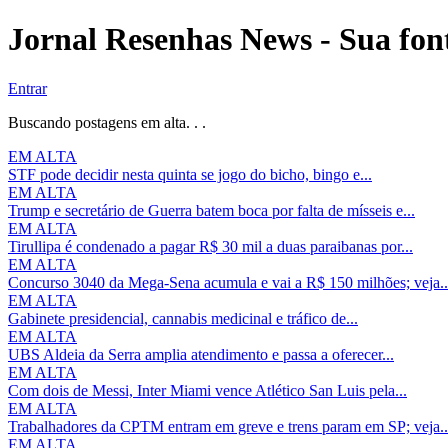
Jornal Resenhas News - Sua font
Entrar
Buscando postagens em alta. . .
EM ALTA
STF pode decidir nesta quinta se jogo do bicho, bingo e...
EM ALTA
Trump e secretário de Guerra batem boca por falta de mísseis e...
EM ALTA
Tirullipa é condenado a pagar R$ 30 mil a duas paraibanas por...
EM ALTA
Concurso 3040 da Mega-Sena acumula e vai a R$ 150 milhões; veja..
EM ALTA
Gabinete presidencial, cannabis medicinal e tráfico de...
EM ALTA
UBS Aldeia da Serra amplia atendimento e passa a oferecer...
EM ALTA
Com dois de Messi, Inter Miami vence Atlético San Luis pela...
EM ALTA
Trabalhadores da CPTM entram em greve e trens param em SP; veja..
EM ALTA