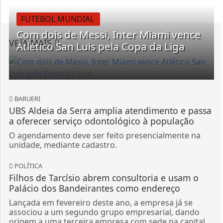
FUTEBOL MUNDIAL
Com dois de Messi, Inter Miami vence
VEJA MAIS
Atlético San Luis pela Copa da Liga
BARUERI
UBS Aldeia da Serra amplia atendimento e passa
a oferecer serviço odontológico à população
O agendamento deve ser feito presencialmente na
unidade, mediante cadastro.
POLÍTICA
Filhos de Tarcísio abrem consultoria e usam o
Palácio dos Bandeirantes como endereço
Lançada em fevereiro deste ano, a empresa já se
associou a um segundo grupo empresarial, dando
origem a uma terceira empresa com sede na capital...