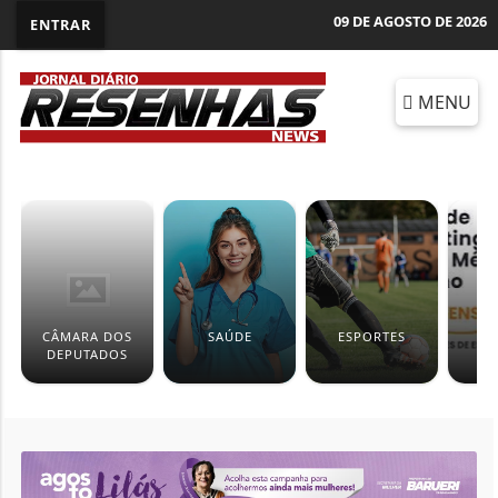
09 DE AGOSTO DE 2026
ENTRAR
MENU
CÂMARA DOS
SAÚDE
ESPORTES
ED
DEPUTADOS