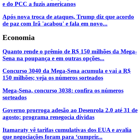
e do PCC a fuzis americanos
Após nova troca de ataques, Trump diz que acordo
de paz com Irã 'acabou' e fala em novo...
Economia
Quanto rende o prêmio de R$ 150 milhões da Mega-
Sena na poupança e em outras opções...
Concurso 3040 da Mega-Sena acumula e vai a R$
150 milhões; veja os números sorteados
Mega-Sena, concurso 3038: confira os números
sorteados
Governo prorroga adesão ao Desenrola 2.0 até 31 de
agosto; programa renegocia dívidas
Itamaraty vê tarifas cumulativas dos EUA e avalia
que negociações foram para ‘cumprir...