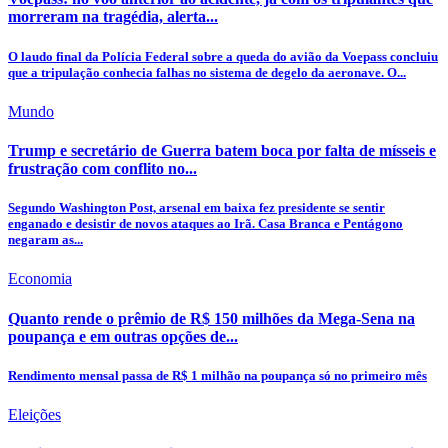
morreram na tragédia, alerta...
O laudo final da Polícia Federal sobre a queda do avião da Voepass concluiu
que a tripulação conhecia falhas no sistema de degelo da aeronave. O...
Mundo
Trump e secretário de Guerra batem boca por falta de mísseis e
frustração com conflito no...
Segundo Washington Post, arsenal em baixa fez presidente se sentir
enganado e desistir de novos ataques ao Irã. Casa Branca e Pentágono
negaram as...
Economia
Quanto rende o prêmio de R$ 150 milhões da Mega-Sena na
poupança e em outras opções de...
Rendimento mensal passa de R$ 1 milhão na poupança só no primeiro mês
Eleições