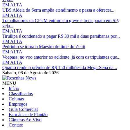
EM ALTA
UBS Aldeia da Serra amplia atendimento e passa a oferecer...
EM ALTA
Trabalhadores da CPTM entram em greve e trens param em SP;
veja...
EM ALTA
Tirullipa é condenado a pagar R$ 30 mil a duas paraibanas por...
EM ALTA
Pedrinho se torna o Maestro do time do Zenit
EM ALTA
Voepass: no voo anterior ao acidente, já com os tripulantes que...
EM ALTA
Quanto rende o prêmio de R$ 150 milhões da Mega-Sena na...
Sabado,
08 de Agosto de 2026
MENU
Início
Classificados
Colunas
Empregos
Guia Comercial
Farmácias de Plantão
Câmeras Ao Vivo
Contato