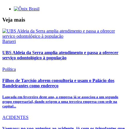
Veja mais
Barueri
UBS Aldeia da Serra amplia atendimento e passa a oferecer
serviço odontológico à população
Política
Filhos de Tarcísio abrem consultoria e usam o Palácio dos
Bandeirantes como endereço
Lançada em fevereiro deste ano, a empresa já se associou a um segundo
grupo empresarial, dando origem a uma terceira empresa com sede na
capital...
ACIDENTES
Voepass: no voo anterior ao acidente, já com os tripulantes que