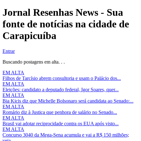
Jornal Resenhas News - Sua
fonte de notícias na cidade de
Carapicuíba
Entrar
Buscando postagens em alta. . .
EM ALTA
Filhos de Tarcísio abrem consultoria e usam o Palácio dos...
EM ALTA
Eleições: candidato a deputado federal, Igor Soares, quer...
EM ALTA
Bia Kicis diz que Michelle Bolsonaro será candidata ao Senado:...
EM ALTA
Romário diz à Justiça que penhora de salário no Senado...
EM ALTA
Brasil vai adotar reciprocidade contra os EUA após visto...
EM ALTA
Concurso 3040 da Mega-Sena acumula e vai a R$ 150 milhões;
veja...