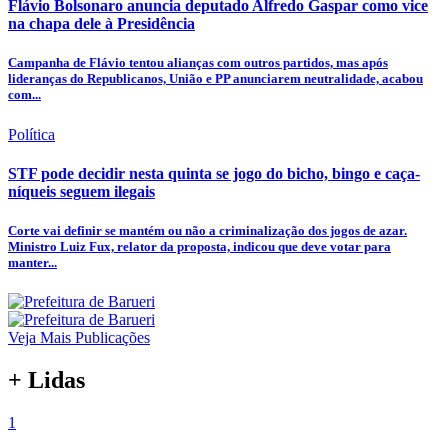
Flávio Bolsonaro anuncia deputado Alfredo Gaspar como vice
na chapa dele à Presidência
Campanha de Flávio tentou alianças com outros partidos, mas após
lideranças do Republicanos, União e PP anunciarem neutralidade, acabou
com...
Política
STF pode decidir nesta quinta se jogo do bicho, bingo e caça-
níqueis seguem ilegais
Corte vai definir se mantém ou não a criminalização dos jogos de azar.
Ministro Luiz Fux, relator da proposta, indicou que deve votar para
manter...
Veja Mais Publicações
+ Lidas
1