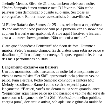
Jheimily Mendes Silva, de 21 anos, também celebrou a noite.
“Pedro Sampaio é meu cantor e meu DJ favorito. Não tenho
palavras para demonstrar o quanto eu o amo. Sei todas as
coreografias, e Barueri trazer esses artistas é maravilhoso.”
Já Eloize Rafaela dos Santos, de 25 anos, relembrou a experiência
do ano anterior: “Ano passado vim pela primeira vez ao show dele
aqui em Barueri e me apaixonei. A vibe aqui é incrível, e Barueri
arrasa ao trazer shows gratuitos. Não tem coisa melhor.”
Claro que “Sequência Feiticeira” não ficou de fora. Durante a
música, Pedro Sampaio chamou fãs da plateia para subir ao palco e
desafiou o público a dançar a coreografia que, segundo ele, é uma
das mais performadas do Brasil.
Lançamento exclusivo em Barueri
Um dos momentos mais marcantes da noite foi o lançamento ao
vivo da nova música “Jet Ski”, apresentada pela primeira vez no
palco. Para a estreia, Pedro Sampaio convidou a cantora MC
Melody, escolhendo Barueri como cenário especial para o
lançamento. “Barueri, vocês me deram muita sorte quando lancei
‘Sequências’ aqui nesse palco no ano passado e vão me dar sorte de
novo com o lançamento de ‘Jet Ski’. Vocês são o melhor público,
energia pura”, declarou o artista, sob aplausos e gritos da multidão.