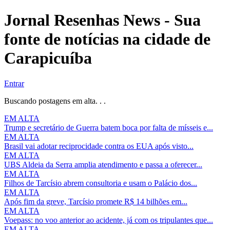
Jornal Resenhas News - Sua
fonte de notícias na cidade de
Carapicuíba
Entrar
Buscando postagens em alta. . .
EM ALTA
Trump e secretário de Guerra batem boca por falta de mísseis e...
EM ALTA
Brasil vai adotar reciprocidade contra os EUA após visto...
EM ALTA
UBS Aldeia da Serra amplia atendimento e passa a oferecer...
EM ALTA
Filhos de Tarcísio abrem consultoria e usam o Palácio dos...
EM ALTA
Após fim da greve, Tarcísio promete R$ 14 bilhões em...
EM ALTA
Voepass: no voo anterior ao acidente, já com os tripulantes que...
EM ALTA