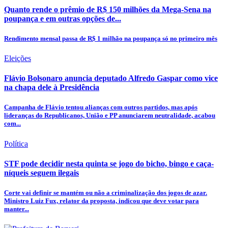
Quanto rende o prêmio de R$ 150 milhões da Mega-Sena na
poupança e em outras opções de...
Rendimento mensal passa de R$ 1 milhão na poupança só no primeiro mês
Eleições
Flávio Bolsonaro anuncia deputado Alfredo Gaspar como vice
na chapa dele à Presidência
Campanha de Flávio tentou alianças com outros partidos, mas após
lideranças do Republicanos, União e PP anunciarem neutralidade, acabou
com...
Política
STF pode decidir nesta quinta se jogo do bicho, bingo e caça-
níqueis seguem ilegais
Corte vai definir se mantém ou não a criminalização dos jogos de azar.
Ministro Luiz Fux, relator da proposta, indicou que deve votar para
manter...