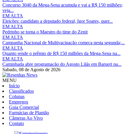
Concurso 3040 da Mega-Sena acumula e vai a R$ 150 milhões;
veja...
EM ALTA
Eleições: candidato a deputado federal, Igor Soares, quer...
EM ALTA
Pedrinho se torna o Maestro do time do Zenit
EM ALTA
Campanha Nacional de Multivacinação começa nesta segunda;...
EM ALTA
Quanto rende o prêmio de R$ 150 milhões da Mega-Sena na...
EM ALTA
Caminhada abre programação do Agosto Lilás em Barueri na...
Sabado,
08 de Agosto de 2026
MENU
Início
Classificados
Colunas
Empregos
Guia Comercial
Farmácias de Plantão
Câmeras Ao Vivo
Contato