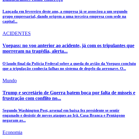
Lançada em fevereiro deste ano, a empresa já se associou a um segundo
grupo empresarial, dando origem a uma terceira empresa com sede na
capital...
ACIDENTES
Voepass: no voo anterior ao acidente, já com os tripulantes que
morreram na tragédia, alerta...
O laudo final da Polícia Federal sobre a queda do avião da Voepass concluiu
que a tripulação conhecia falhas no sistema de degelo da aeronave. O...
Mundo
Trump e secretário de Guerra batem boca por falta de mísseis e
frustração com conflito no...
Segundo Washington Post, arsenal em baixa fez presidente se sentir
enganado e desistir de novos ataques ao Irã. Casa Branca e Pentágono
negaram as...
Economia