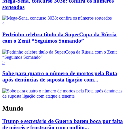
Mega-Sena, concurso 3038: confira os números
sorteados
4
Pedrinho celebra título da SuperCopa da Rússia
com o Zenit “Seguimos Somando”
5
Sobe para quatro o número de mortos pela Rota
após denúncias de suposta ligação com...
Mundo
Trump e secretário de Guerra batem boca por falta
de mísseis e frustração com conflito...