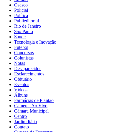
Osasco
Policial
Política
Publieditorial
Rio de Janeiro
São Paulo
Saúde
Tecnologia e Inovação
Futebol
Concursos
Colunistas
Notas
Desaparecidos
Esclarecimentos
Obituário
Eventos
Vídeos
Álbuns
Farmácias de Plantão
Câmeras Ao Vivo
Câmara Municipal
Centro
Jardim Itália
Contato