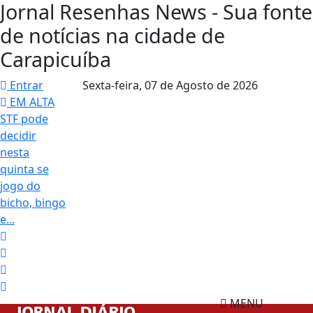
Jornal Resenhas News - Sua fonte
de notícias na cidade de
Carapicuíba
Entrar
Sexta-feira,
07 de Agosto de 2026
EM ALTA
STF pode
decidir
nesta
quinta se
jogo do
bicho, bingo
e...
MENU