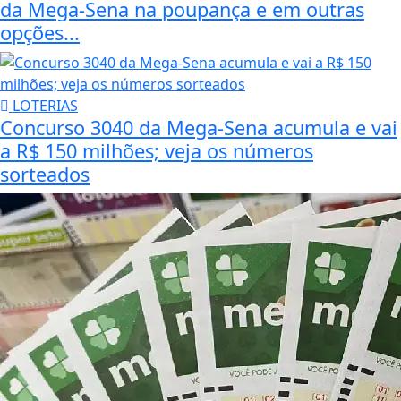
da Mega-Sena na poupança e em outras
opções...
LOTERIAS
Concurso 3040 da Mega-Sena acumula e vai
a R$ 150 milhões; veja os números
sorteados