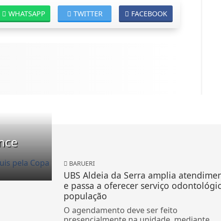
WHATSAPP
TWITTER
FACEBOOK
ence
BARUERI
UBS Aldeia da Serra amplia atendime
e passa a oferecer serviço odontológi
população