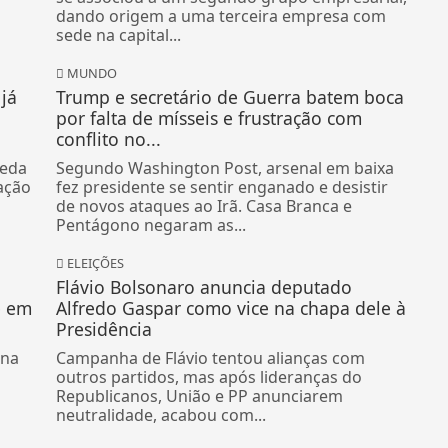
Lançada em fevereiro deste ano, a empresa já
se associou a um segundo grupo empresarial,
dando origem a uma terceira empresa com
sede na capital...
MUNDO
já
Trump e secretário de Guerra batem boca
por falta de mísseis e frustração com
conflito no...
ueda
Segundo Washington Post, arsenal em baixa
ação
fez presidente se sentir enganado e desistir
de novos ataques ao Irã. Casa Branca e
Pentágono negaram as...
ELEIÇÕES
Flávio Bolsonaro anuncia deputado
e em
Alfredo Gaspar como vice na chapa dele à
Presidência
 na
Campanha de Flávio tentou alianças com
outros partidos, mas após lideranças do
Republicanos, União e PP anunciarem
neutralidade, acabou com...