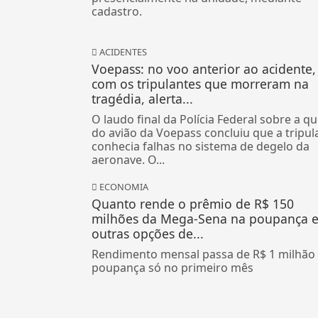
O agendamento deve ser feito
presencialmente na unidade, mediante
cadastro.
ACIDENTES
Voepass: no voo anterior ao acidente, 
com os tripulantes que morreram na
tragédia, alerta...
O laudo final da Polícia Federal sobre a q
do avião da Voepass concluiu que a tripul
conhecia falhas no sistema de degelo da
aeronave. O...
ECONOMIA
Quanto rende o prêmio de R$ 150
milhões da Mega-Sena na poupança 
outras opções de...
Rendimento mensal passa de R$ 1 milhão
poupança só no primeiro mês