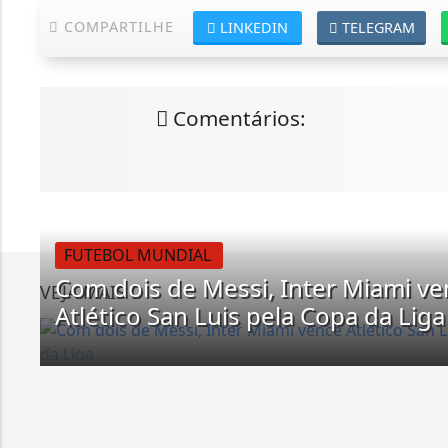
COMPARTILHE
LINKEDIN
TELEGRAM
Comentários:
FUTEBOL MUNDIAL
Com dois de Messi, Inter Miami v
VEJA MAIS
Atlético San Luis pela Copa da Liga