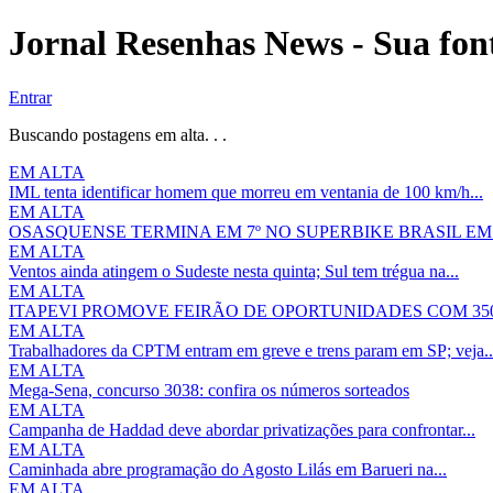
Jornal Resenhas News - Sua font
Entrar
Buscando postagens em alta. . .
EM ALTA
IML tenta identificar homem que morreu em ventania de 100 km/h...
EM ALTA
OSASQUENSE TERMINA EM 7º NO SUPERBIKE BRASIL E
EM ALTA
Ventos ainda atingem o Sudeste nesta quinta; Sul tem trégua na...
EM ALTA
ITAPEVI PROMOVE FEIRÃO DE OPORTUNIDADES COM 350
EM ALTA
Trabalhadores da CPTM entram em greve e trens param em SP; veja..
EM ALTA
Mega-Sena, concurso 3038: confira os números sorteados
EM ALTA
Campanha de Haddad deve abordar privatizações para confrontar...
EM ALTA
Caminhada abre programação do Agosto Lilás em Barueri na...
EM ALTA