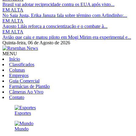
Brasil vai adotar reciprocidade contra os EUA após visto...
EM ALTA
No Saia Justa, Erika Januza fala sobre término com Arlindinho:...
EM ALTA
Agosto Lilás reforça a conscientização e o combate à...
EM ALTA
Avião que caiu e matou piloto em Mogi Mirim era experimental e...
Quinta-feira,
06 de Agosto de 2026
MENU
Início
Classificados
Colunas
Empregos
Guia Comercial
Farmácias de Plantão
Câmeras Ao Vivo
Contato
Esportes
Mundo