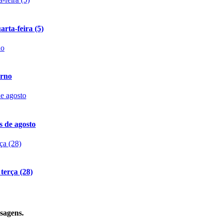
rta-feira (5)
erno
s de agosto
terça (28)
sagens.