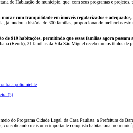
taria de Habitação do município, que, com seus programas e projetos, 
a morar com tranquilidade em imóveis regularizados e adequados, c
da, já mudou a história de 300 famílias, proporcionando melhorias estru
 de 919 habitações, permitindo que essas famílias agora possam a
ana (Reurb), 21 famílias da Vila São Miguel receberam os títulos de p
ontra a poliomielite
ira (5)
io do Programa Cidade Legal, da Casa Paulista, a Prefeitura de Baruer
a, consolidando mais uma importante conquista habitacional no municí