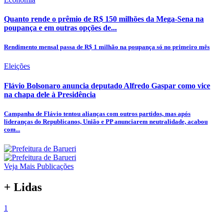
Quanto rende o prêmio de R$ 150 milhões da Mega-Sena na
poupança e em outras opções de...
Rendimento mensal passa de R$ 1 milhão na poupança só no primeiro mês
Eleições
Flávio Bolsonaro anuncia deputado Alfredo Gaspar como vice
na chapa dele à Presidência
Campanha de Flávio tentou alianças com outros partidos, mas após
lideranças do Republicanos, União e PP anunciarem neutralidade, acabou
com...
Veja Mais Publicações
+ Lidas
1