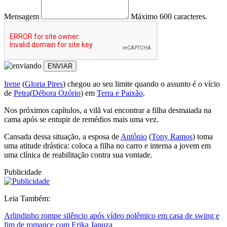
Mensagem
Máximo 600 caracteres.
ENVIAR
Irene
(
Gloria Pires
) chegou ao seu limite quando o assunto é o vício
de
Petra
(
Débora Ozório
) em
Terra e Paixão
.
Nos próximos capítulos, a vilã vai encontrar a filha desmaiada na
cama após se entupir de remédios mais uma vez.
Cansada dessa situação, a esposa de
Antônio
(
Tony Ramos
) toma
uma atitude drástica: coloca a filha no carro e interna a jovem em
uma clínica de reabilitação contra sua vontade.
Publicidade
Leia Também:
Arlindinho rompe silêncio após vídeo polêmico em casa de swing e
fim de romance com Erika Januza