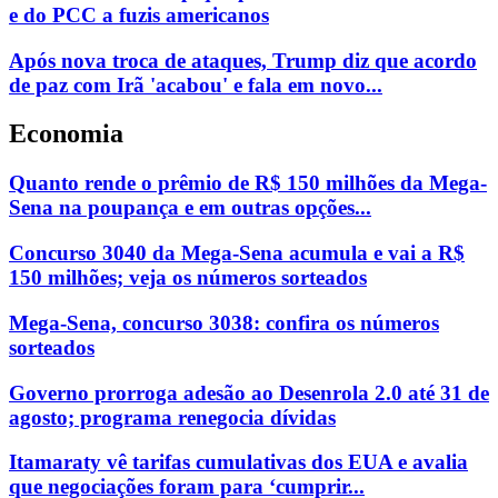
e do PCC a fuzis americanos
Após nova troca de ataques, Trump diz que acordo
de paz com Irã 'acabou' e fala em novo...
Economia
Quanto rende o prêmio de R$ 150 milhões da Mega-
Sena na poupança e em outras opções...
Concurso 3040 da Mega-Sena acumula e vai a R$
150 milhões; veja os números sorteados
Mega-Sena, concurso 3038: confira os números
sorteados
Governo prorroga adesão ao Desenrola 2.0 até 31 de
agosto; programa renegocia dívidas
Itamaraty vê tarifas cumulativas dos EUA e avalia
que negociações foram para ‘cumprir...