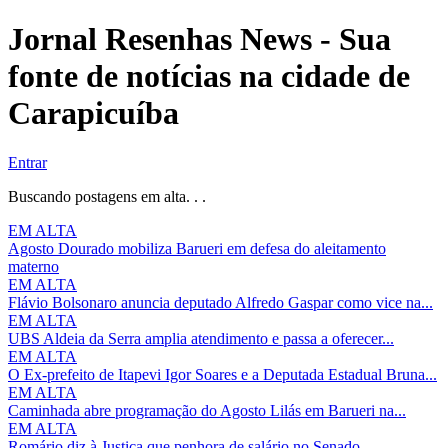
Jornal Resenhas News - Sua
fonte de notícias na cidade de
Carapicuíba
Entrar
Buscando postagens em alta. . .
EM ALTA
Agosto Dourado mobiliza Barueri em defesa do aleitamento
materno
EM ALTA
Flávio Bolsonaro anuncia deputado Alfredo Gaspar como vice na...
EM ALTA
UBS Aldeia da Serra amplia atendimento e passa a oferecer...
EM ALTA
O Ex-prefeito de Itapevi Igor Soares e a Deputada Estadual Bruna...
EM ALTA
Caminhada abre programação do Agosto Lilás em Barueri na...
EM ALTA
Romário diz à Justiça que penhora de salário no Senado...