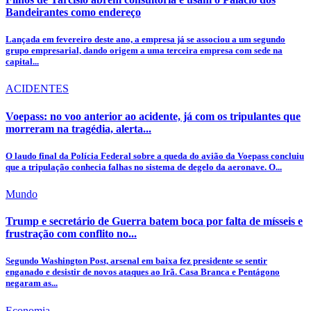
Bandeirantes como endereço
Lançada em fevereiro deste ano, a empresa já se associou a um segundo
grupo empresarial, dando origem a uma terceira empresa com sede na
capital...
ACIDENTES
Voepass: no voo anterior ao acidente, já com os tripulantes que
morreram na tragédia, alerta...
O laudo final da Polícia Federal sobre a queda do avião da Voepass concluiu
que a tripulação conhecia falhas no sistema de degelo da aeronave. O...
Mundo
Trump e secretário de Guerra batem boca por falta de mísseis e
frustração com conflito no...
Segundo Washington Post, arsenal em baixa fez presidente se sentir
enganado e desistir de novos ataques ao Irã. Casa Branca e Pentágono
negaram as...
Economia