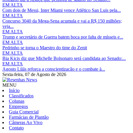
EM ALTA
Com dois de Messi, Inter Miami vence Atlético San Luis pela...
EM ALTA
Concurso 3040 da Mega-Sena acumula e vai a R$ 150 milhões;
veja...
EM ALTA
Trump e secretário de Guerra batem boca por falta de mísseis e...
EM ALTA
Pedrinho se torna o Maestro do time do Zenit
EM ALTA
Bia Kicis diz que Michelle Bolsonaro será candidata ao Senado:...
EM ALTA
Agosto Lilás reforça a conscientização e o combate à...
Sexta-feira,
07 de Agosto de 2026
MENU
Início
Classificados
Colunas
Empregos
Guia Comercial
Farmácias de Plantão
Câmeras Ao Vivo
Contato