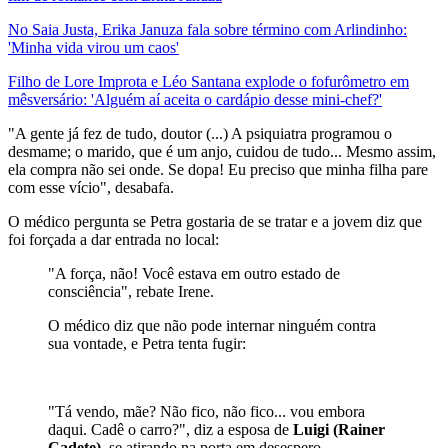
No Saia Justa, Erika Januza fala sobre término com Arlindinho:
'Minha vida virou um caos'
Filho de Lore Improta e Léo Santana explode o fofurômetro em
mêsversário: 'Alguém aí aceita o cardápio desse mini-chef?'
"A gente já fez de tudo, doutor (...) A psiquiatra programou o
desmame; o marido, que é um anjo, cuidou de tudo... Mesmo assim,
ela compra não sei onde. Se dopa! Eu preciso que minha filha pare
com esse vício", desabafa.
O médico pergunta se Petra gostaria de se tratar e a jovem diz que
foi forçada a dar entrada no local:
"A força, não! Você estava em outro estado de
consciência", rebate Irene.
O médico diz que não pode internar ninguém contra
sua vontade, e Petra tenta fugir:
"Tá vendo, mãe? Não fico, não fico... vou embora
daqui. Cadê o carro?", diz a esposa de
Luigi (Rainer
Cadete)
, se atirando na porta em desespero.