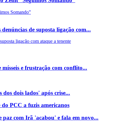
m o Zenit “Seguimos Somando”
denúncias de suposta ligação com...
ísseis e frustração com conflito...
dos dois lados' após crise...
e do PCC a fuzis americanos
 paz com Irã 'acabou' e fala em novo...