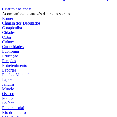
Criar minha conta
Acompanhe-nos através das redes sociais
Barueri
Câmara dos Deputados
Carapicuíba
Cidades
Cotia
Cultura
Curiosidades
Economia
Educação
Eleições
Entretenimento
Esportes
Futebol Mundial
Itapevi
Jandira
Mundo
Osasco
Policial
Política
Publieditorial
Rio de Janeiro