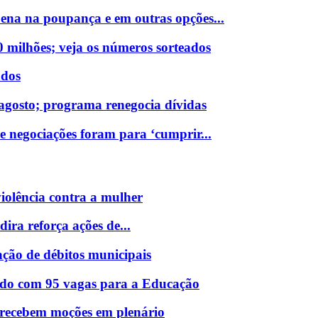
na na poupança e em outras opções...
milhões; veja os números sorteados
ados
agosto; programa renegocia dívidas
e negociações foram para ‘cumprir...
violência contra a mulher
dira reforça ações de...
ação de débitos municipais
icado com 95 vagas para a Educação
 recebem moções em plenário