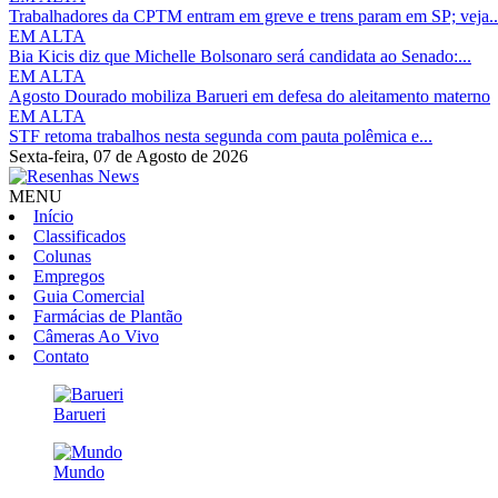
Trabalhadores da CPTM entram em greve e trens param em SP; veja..
EM ALTA
Bia Kicis diz que Michelle Bolsonaro será candidata ao Senado:...
EM ALTA
Agosto Dourado mobiliza Barueri em defesa do aleitamento materno
EM ALTA
STF retoma trabalhos nesta segunda com pauta polêmica e...
Sexta-feira,
07 de Agosto de 2026
MENU
Início
Classificados
Colunas
Empregos
Guia Comercial
Farmácias de Plantão
Câmeras Ao Vivo
Contato
Barueri
Mundo