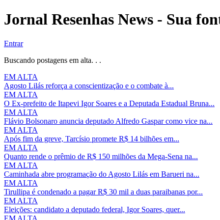
Jornal Resenhas News - Sua font
Entrar
Buscando postagens em alta. . .
EM ALTA
Agosto Lilás reforça a conscientização e o combate à...
EM ALTA
O Ex-prefeito de Itapevi Igor Soares e a Deputada Estadual Bruna...
EM ALTA
Flávio Bolsonaro anuncia deputado Alfredo Gaspar como vice na...
EM ALTA
Após fim da greve, Tarcísio promete R$ 14 bilhões em...
EM ALTA
Quanto rende o prêmio de R$ 150 milhões da Mega-Sena na...
EM ALTA
Caminhada abre programação do Agosto Lilás em Barueri na...
EM ALTA
Tirullipa é condenado a pagar R$ 30 mil a duas paraibanas por...
EM ALTA
Eleições: candidato a deputado federal, Igor Soares, quer...
EM ALTA