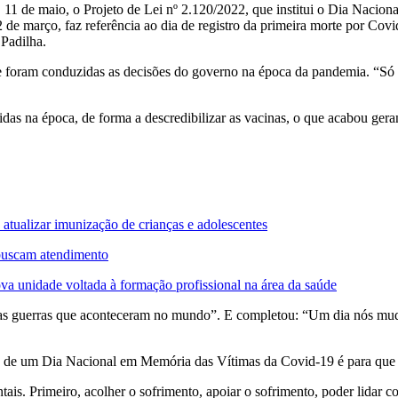
, 11 de maio, o Projeto de Lei nº 2.120/2022, que institui o Dia Nacio
e março, faz referência ao dia de registro da primeira morte por Covid
 Padilha.
e foram conduzidas as decisões do governo na época da pandemia. “Só te
das na época, de forma a descredibilizar as vacinas, o que acabou gera
tualizar imunização de crianças e adolescentes
o buscam atendimento
a unidade voltada à formação profissional na área da saúde
tas guerras que aconteceram no mundo”. E completou: “Um dia nós mud
o de um Dia Nacional em Memória das Vítimas da Covid-19 é para que e
ais. Primeiro, acolher o sofrimento, apoiar o sofrimento, poder lidar 