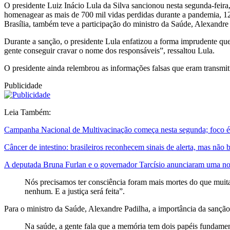
O presidente Luiz Inácio Lula da Silva sancionou nesta segunda-feira
homenagear as mais de 700 mil vidas perdidas durante a pandemia, 12 d
Brasília, também teve a participação do ministro da Saúde, Alexandre
Durante a sanção, o presidente Lula enfatizou a forma imprudente qu
gente conseguir cravar o nome dos responsáveis”, ressaltou Lula.
O presidente ainda relembrou as informações falsas que eram transmiti
Publicidade
Leia Também:
Campanha Nacional de Multivacinação começa nesta segunda; foco é a
Câncer de intestino: brasileiros reconhecem sinais de alerta, mas nã
A deputada Bruna Furlan e o governador Tarcísio anunciaram uma nov
Nós precisamos ter consciência foram mais mortes do que mui
nenhum. E a justiça será feita”.
Para o ministro da Saúde, Alexandre Padilha, a importância da sançã
Na saúde, a gente fala que a memória tem dois papéis fundament