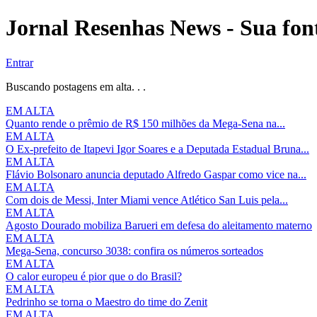
Jornal Resenhas News - Sua font
Entrar
Buscando postagens em alta. . .
EM ALTA
Quanto rende o prêmio de R$ 150 milhões da Mega-Sena na...
EM ALTA
O Ex-prefeito de Itapevi Igor Soares e a Deputada Estadual Bruna...
EM ALTA
Flávio Bolsonaro anuncia deputado Alfredo Gaspar como vice na...
EM ALTA
Com dois de Messi, Inter Miami vence Atlético San Luis pela...
EM ALTA
Agosto Dourado mobiliza Barueri em defesa do aleitamento materno
EM ALTA
Mega-Sena, concurso 3038: confira os números sorteados
EM ALTA
O calor europeu é pior que o do Brasil?
EM ALTA
Pedrinho se torna o Maestro do time do Zenit
EM ALTA