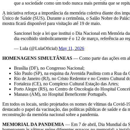
que a sociedade como um todo nunca mais permita que se repit
A iniciativa reforça a importância da memória coletiva diante dos im
Único de Saúde (SUS). Durante a cerimônia, o Salão Nobre do Paláci
mostra ficará disponível para visitação até 19 de maio.
Sancionei hoje a lei que institui o Dia Nacional em Memória d
dia escolhido simbolicamente é o 12 de março, referência ao r
— Lula (@LulaOficial)
May 11, 2026
HOMENAGENS SIMULTÂNEAS
— Como parte das ações em alu
Brasília (DF), no Congresso Nacional;
São Paulo (SP), na esquina da Avenida Paulista com a Rua da 
Rio de Janeiro (RJ), no Cristo Redentor e no Centro Cultural d
Fortaleza (CE), no Complexo Cultural Estação das Artes;
Porto Alegre (RS), no Centro de Oncologia do Hospital Conc
Manaus (AM), no Hospital Beneficente Português.
Em todos os locais, serão projetados os nomes de vítimas da Covid-
destacado o papel da vacinação, das políticas públicas de saúde e da
reconstrução da memória nacional sobre a pandemia.
MEMORIAL DA PANDEMIA
— Em 7 de abril, Dia Mundial da S
homenagem às vítimas reúne diferentes espaços no memorial: a inst