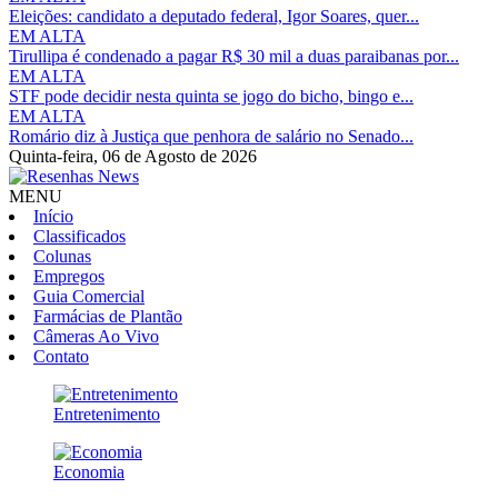
Eleições: candidato a deputado federal, Igor Soares, quer...
EM ALTA
Tirullipa é condenado a pagar R$ 30 mil a duas paraibanas por...
EM ALTA
STF pode decidir nesta quinta se jogo do bicho, bingo e...
EM ALTA
Romário diz à Justiça que penhora de salário no Senado...
Quinta-feira,
06 de Agosto de 2026
MENU
Início
Classificados
Colunas
Empregos
Guia Comercial
Farmácias de Plantão
Câmeras Ao Vivo
Contato
Entretenimento
Economia