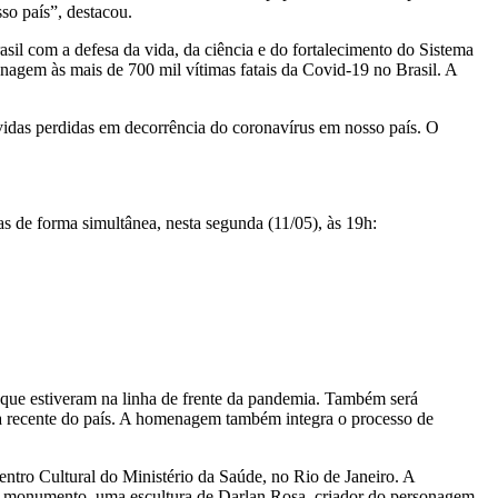
o país”, destacou.
sil com a defesa da vida, da ciência e do fortalecimento do Sistema
gem às mais de 700 mil vítimas fatais da Covid-19 no Brasil. A
vidas perdidas em decorrência do coronavírus em nosso país. O
s de forma simultânea, nesta segunda (11/05), às 19h:
 que estiveram na linha de frente da pandemia. Também será
ria recente do país. A homenagem também integra o processo de
tro Cultural do Ministério da Saúde, no Rio de Janeiro. A
m monumento, uma escultura de Darlan Rosa, criador do personagem