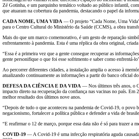
Zé Gotinha, e um parquinho temático voltado ao público infantil, c
que atuaram na cobertura da pandemia, destacando o papel da informaç
CADA NOME, UMA VIDA
— O projeto “Cada Nome, Uma Vida” é 
para o Centro Cultural do Ministério da Saúde (CCMS), a obra transfo
Mais do que um marco comemorativo, é um gesto de reparação simbólic
enfrentamento à pandemia. Esta é uma réplica da obra original, criada
“Essa é a primeira vez que a gente consegue recuperar as informações 
gente personifique o que foi esse sofrimento e saber como enfrentá-l
Ao percorrer diferentes cidades, a instalação amplia o acesso à memó
atualizando continuamente as informações a partir do banco oficial d
DEFESA DA CIÊNCIA E DA VIDA
— Nos últimos três anos, o G
impacto direto na recuperação da confiança nas vacinas no país. Em 
melhor resultado dos últimos nove anos.
“Depois de tudo o que aconteceu na pandemia de Covid-19, o povo bras
negacionismo, fortalecer a política pública e defender a vida de brasi
“E reafirmar o 12 de março, porque essa data não é só para trazer a m
COVID-19
— A Covid-19 é uma infecção respiratória aguda causada