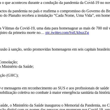
a o que aconteceu durante a condução da pandemia da Covid-19 no noss
pactos da pandemia no país e reafirma o compromisso do Governo do Bra
o do Planalto recebeu a instalação “Cada Nome, Uma Vida”, em homena
as Vítimas da Covid-19, uma data para homenagear as mais de 700 mil 
egistro da primeira morte no…
pic.twitter.com/SstUkbuzZg
são à sanção, serão promovidas homenagens em seis capitais brasileira
Consolação;
o Ministério da Saúde;
eição (GHC);
19 e mensagens em reconhecimento ao SUS e aos profissionais de saúde
 mobilização coletiva no combate à maior emergência sanitária da histó
aúde, o Ministério da Saúde inaugurou o Memorial da Pandemia, no Cen
alação digital com os nomes das pessoas que morreram por Covid-19, u