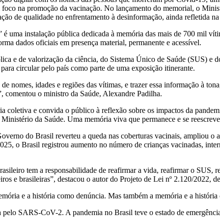
om foco na promoção da vacinação. No lançamento do memorial, o Minis
ão de qualidade no enfrentamento à desinformação, ainda refletida na 
uma instalação pública dedicada à memória das mais de 700 mil víti
rma dados oficiais em presença material, permanente e acessível.
a e de valorização da ciência, do Sistema Único de Saúde (SUS) e dos
 para circular pelo país como parte de uma exposição itinerante.
de nomes, idades e regiões das vítimas, e trazer essa informação à ton
o”, comentou o ministro da Saúde, Alexandre Padilha.
ria coletiva e convida o público à reflexão sobre os impactos da pandem
o Ministério da Saúde. Uma memória viva que permanece e se reescreve.
overno do Brasil reverteu a queda nas coberturas vacinais, ampliou o 
2025, o Brasil registrou aumento no número de crianças vacinadas, int
ileiro tem a responsabilidade de reafirmar a vida, reafirmar o SUS, re
leiros e brasileiras”, destacou o autor do Projeto de Lei nº 2.120/2022,
emória e a história como denúncia. Mas também a memória e a história de
 pelo SARS-CoV-2. A pandemia no Brasil teve o estado de emergência s