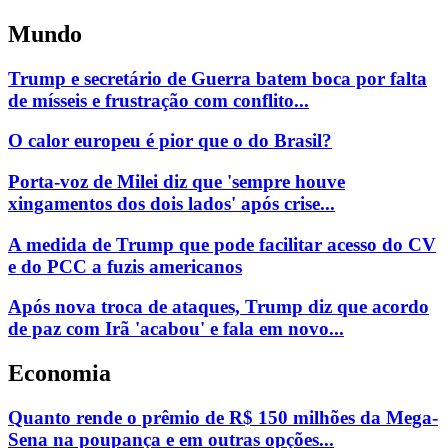
Mundo
Trump e secretário de Guerra batem boca por falta
de mísseis e frustração com conflito...
O calor europeu é pior que o do Brasil?
Porta-voz de Milei diz que 'sempre houve
xingamentos dos dois lados' após crise...
A medida de Trump que pode facilitar acesso do CV
e do PCC a fuzis americanos
Após nova troca de ataques, Trump diz que acordo
de paz com Irã 'acabou' e fala em novo...
Economia
Quanto rende o prêmio de R$ 150 milhões da Mega-
Sena na poupança e em outras opções...