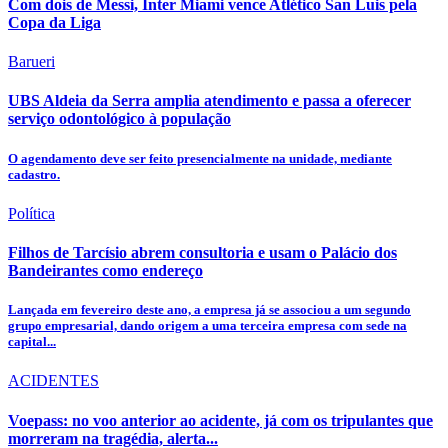
Com dois de Messi, Inter Miami vence Atlético San Luis pela
Copa da Liga
Barueri
UBS Aldeia da Serra amplia atendimento e passa a oferecer
serviço odontológico à população
O agendamento deve ser feito presencialmente na unidade, mediante
cadastro.
Política
Filhos de Tarcísio abrem consultoria e usam o Palácio dos
Bandeirantes como endereço
Lançada em fevereiro deste ano, a empresa já se associou a um segundo
grupo empresarial, dando origem a uma terceira empresa com sede na
capital...
ACIDENTES
Voepass: no voo anterior ao acidente, já com os tripulantes que
morreram na tragédia, alerta...