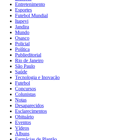
Entretenimento
Esportes
Futebol Mundial
Itapevi
Jandira
Mundo
Osasco
Policial
Política
Publieditorial
Rio de Janeiro
São Paulo
Saúde
Tecnologia e Inovação
Futebol
Concursos
Colunistas
Notas
Desaparecidos
Esclarecimentos
Obituário
Eventos
Vídeos
Álbuns
Farmácias de Plantão