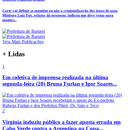
Corte vai definir se mantém ou não a criminalização dos jogos de azar.
Ministro Luiz Fux, relator da proposta, indicou que deve votar para
manter...
Veja Mais Publicações
+ Lidas
1
Em coletiva de imprensa realizada na última
segunda-feira (20) Bruna Furlan e Igor Soares...
2
Virginia induziu público a fazer aposta errada em
Cabo Verde contra a Argentina na Copa...