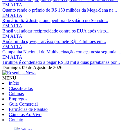
EM ALTA
Quanto rende o prêmio de R$ 150 milhões da Mega-Sena na...
EM ALTA
Romário diz à Justiça que penhora de salário no Senado...
EM ALTA
Brasil vai adotar reciprocidade contra os EUA após visto...
EM ALTA
Após fim da greve, Tarcísio promete R$ 14 bilhões em...
EM ALTA
Campanha Nacional de Multivacinação começa nesta segunda;...
EM ALTA
Tirullipa é condenado a pagar R$ 30 mil a duas paraibanas por...
Domingo,
09 de Agosto de 2026
MENU
Início
Classificados
Colunas
Empregos
Guia Comercial
Farmácias de Plantão
Câmeras Ao Vivo
Contato