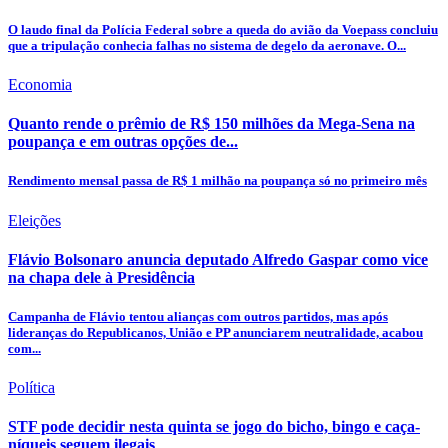
O laudo final da Polícia Federal sobre a queda do avião da Voepass concluiu
que a tripulação conhecia falhas no sistema de degelo da aeronave. O...
Economia
Quanto rende o prêmio de R$ 150 milhões da Mega-Sena na
poupança e em outras opções de...
Rendimento mensal passa de R$ 1 milhão na poupança só no primeiro mês
Eleições
Flávio Bolsonaro anuncia deputado Alfredo Gaspar como vice
na chapa dele à Presidência
Campanha de Flávio tentou alianças com outros partidos, mas após
lideranças do Republicanos, União e PP anunciarem neutralidade, acabou
com...
Política
STF pode decidir nesta quinta se jogo do bicho, bingo e caça-
níqueis seguem ilegais