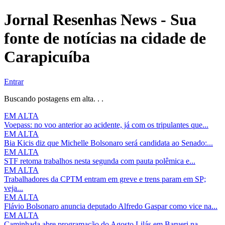
Jornal Resenhas News - Sua
fonte de notícias na cidade de
Carapicuíba
Entrar
Buscando postagens em alta. . .
EM ALTA
Voepass: no voo anterior ao acidente, já com os tripulantes que...
EM ALTA
Bia Kicis diz que Michelle Bolsonaro será candidata ao Senado:...
EM ALTA
STF retoma trabalhos nesta segunda com pauta polêmica e...
EM ALTA
Trabalhadores da CPTM entram em greve e trens param em SP;
veja...
EM ALTA
Flávio Bolsonaro anuncia deputado Alfredo Gaspar como vice na...
EM ALTA
Caminhada abre programação do Agosto Lilás em Barueri na...