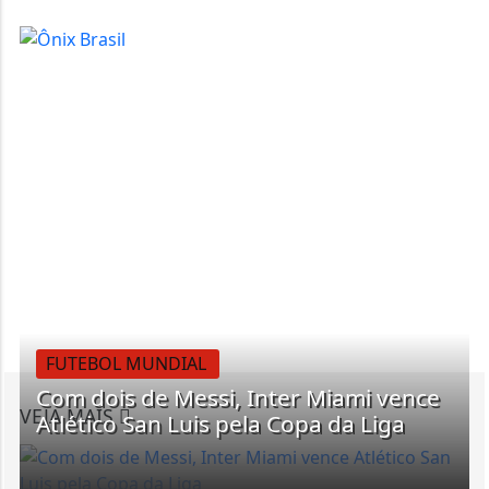
FUTEBOL MUNDIAL
Com dois de Messi, Inter Miami vence
VEJA MAIS
Atlético San Luis pela Copa da Liga