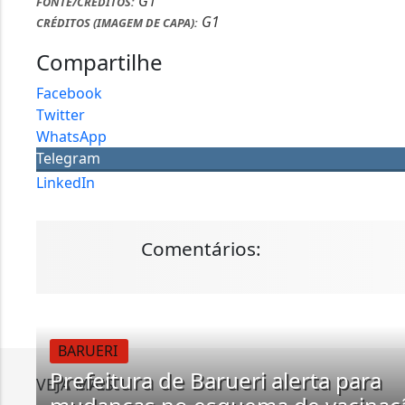
G1
FONTE/CRÉDITOS:
G1
CRÉDITOS (IMAGEM DE CAPA):
Compartilhe
Facebook
Twitter
WhatsApp
Telegram
LinkedIn
Comentários:
BARUERI
Prefeitura de Barueri alerta para
VEJA MAIS