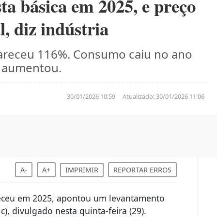
ta básica em 2025, e preço
, diz indústria
careceu 116%. Consumo caiu no ano
r aumentou.
30/01/2026 10:59
Atualizado:
30/01/2026 11:06
A-
A+
IMPRIMIR
REPORTAR ERROS
areceu em 2025, apontou um levantamento
c), divulgado nesta quinta-feira (29).