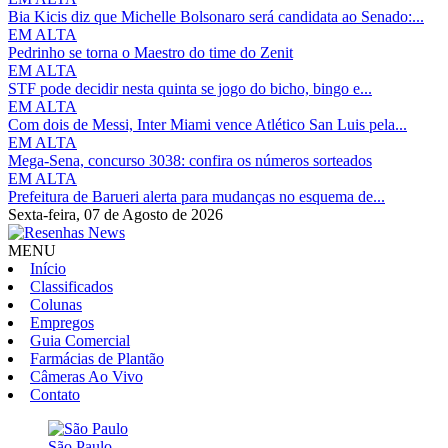
Bia Kicis diz que Michelle Bolsonaro será candidata ao Senado:...
EM ALTA
Pedrinho se torna o Maestro do time do Zenit
EM ALTA
STF pode decidir nesta quinta se jogo do bicho, bingo e...
EM ALTA
Com dois de Messi, Inter Miami vence Atlético San Luis pela...
EM ALTA
Mega-Sena, concurso 3038: confira os números sorteados
EM ALTA
Prefeitura de Barueri alerta para mudanças no esquema de...
Sexta-feira,
07 de Agosto de 2026
MENU
Início
Classificados
Colunas
Empregos
Guia Comercial
Farmácias de Plantão
Câmeras Ao Vivo
Contato
São Paulo