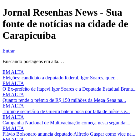
Jornal Resenhas News - Sua
fonte de notícias na cidade de
Carapicuíba
Entrar
Buscando postagens em alta. . .
EM ALTA
Eleições: candidato a deputado federal, Igor Soares, quer...
EM ALTA
O Ex-prefeito de Itapevi Igor Soares e a Deputada Estadual Bruna...
EM ALTA
Quanto rende o prêmio de R$ 150 milhões da Mega-Sena na...
EM ALTA
Trump e secretário de Guerra batem boca por falta de mísseis e...
EM ALTA
Campanha Nacional de Multivacinação começa nesta segunda;...
EM ALTA
Flávio Bolsonaro anuncia deputado Alfredo Gaspar como vice na...
EM ALTA