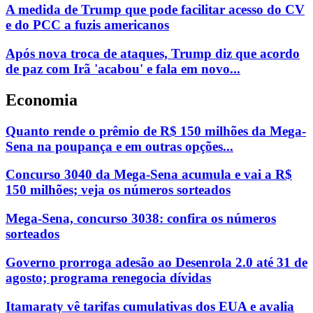
A medida de Trump que pode facilitar acesso do CV
e do PCC a fuzis americanos
Após nova troca de ataques, Trump diz que acordo
de paz com Irã 'acabou' e fala em novo...
Economia
Quanto rende o prêmio de R$ 150 milhões da Mega-
Sena na poupança e em outras opções...
Concurso 3040 da Mega-Sena acumula e vai a R$
150 milhões; veja os números sorteados
Mega-Sena, concurso 3038: confira os números
sorteados
Governo prorroga adesão ao Desenrola 2.0 até 31 de
agosto; programa renegocia dívidas
Itamaraty vê tarifas cumulativas dos EUA e avalia