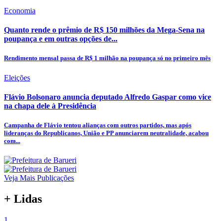
Economia
Quanto rende o prêmio de R$ 150 milhões da Mega-Sena na
poupança e em outras opções de...
Rendimento mensal passa de R$ 1 milhão na poupança só no primeiro mês
Eleições
Flávio Bolsonaro anuncia deputado Alfredo Gaspar como vice
na chapa dele à Presidência
Campanha de Flávio tentou alianças com outros partidos, mas após
lideranças do Republicanos, União e PP anunciarem neutralidade, acabou
com...
Veja Mais Publicações
+ Lidas
1