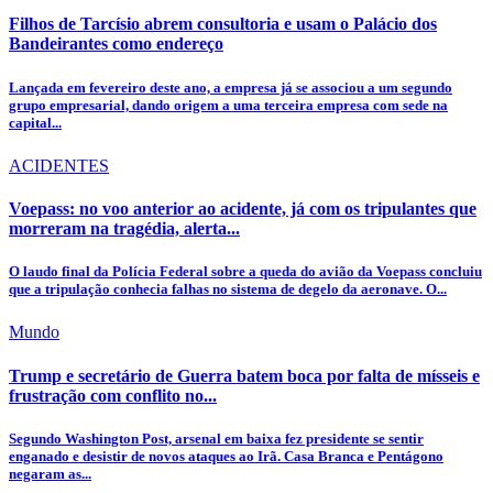
Filhos de Tarcísio abrem consultoria e usam o Palácio dos
Bandeirantes como endereço
Lançada em fevereiro deste ano, a empresa já se associou a um segundo
grupo empresarial, dando origem a uma terceira empresa com sede na
capital...
ACIDENTES
Voepass: no voo anterior ao acidente, já com os tripulantes que
morreram na tragédia, alerta...
O laudo final da Polícia Federal sobre a queda do avião da Voepass concluiu
que a tripulação conhecia falhas no sistema de degelo da aeronave. O...
Mundo
Trump e secretário de Guerra batem boca por falta de mísseis e
frustração com conflito no...
Segundo Washington Post, arsenal em baixa fez presidente se sentir
enganado e desistir de novos ataques ao Irã. Casa Branca e Pentágono
negaram as...