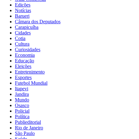
Edições
Notícias
Barueri
Câmara dos Deputados
Carapicuíba
Cidades
Cotia
Cultura
Curiosidades
Economia
Educação
Eleições
Entretenimento
Esportes
Futebol Mundial
Itapevi
Jandira
Mundo
Osasco
Policial
Política
Publieditorial
Rio de Janeiro
São Paulo
Saúde