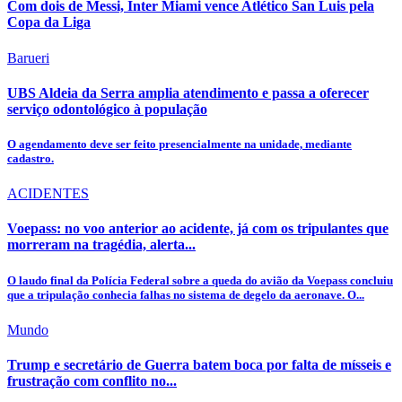
Com dois de Messi, Inter Miami vence Atlético San Luis pela
Copa da Liga
Barueri
UBS Aldeia da Serra amplia atendimento e passa a oferecer
serviço odontológico à população
O agendamento deve ser feito presencialmente na unidade, mediante
cadastro.
ACIDENTES
Voepass: no voo anterior ao acidente, já com os tripulantes que
morreram na tragédia, alerta...
O laudo final da Polícia Federal sobre a queda do avião da Voepass concluiu
que a tripulação conhecia falhas no sistema de degelo da aeronave. O...
Mundo
Trump e secretário de Guerra batem boca por falta de mísseis e
frustração com conflito no...