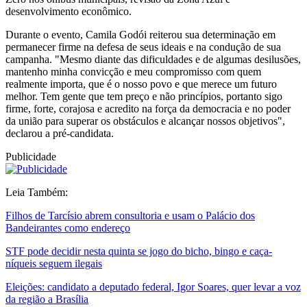
desenvolvimento econômico.
Durante o evento, Camila Godói reiterou sua determinação em
permanecer firme na defesa de seus ideais e na condução de sua
campanha. "Mesmo diante das dificuldades e de algumas desilusões,
mantenho minha convicção e meu compromisso com quem
realmente importa, que é o nosso povo e que merece um futuro
melhor. Tem gente que tem preço e não princípios, portanto sigo
firme, forte, corajosa e acredito na força da democracia e no poder
da união para superar os obstáculos e alcançar nossos objetivos",
declarou a pré-candidata.
Publicidade
Leia Também:
Filhos de Tarcísio abrem consultoria e usam o Palácio dos
Bandeirantes como endereço
STF pode decidir nesta quinta se jogo do bicho, bingo e caça-
níqueis seguem ilegais
Eleições: candidato a deputado federal, Igor Soares, quer levar a voz
da região a Brasília