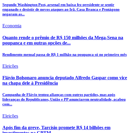
Segundo Washington Post, arsenal em baixa fez presidente se sentir
enganado e desistir de novos ataques ao Irã. Casa Branca e Pentágono
negaram as...
Economia
Quanto rende o prêmio de R$ 150 milhões da Mega-Sena na
poupança e em outras opções de...
Rendimento mensal passa de R$ 1 milhão na poupança só no primeiro mês
Eleições
Flávio Bolsonaro anuncia deputado Alfredo Gaspar como vice
na chapa dele à Presidência
Campanha de Flávio tentou alianças com outros partidos, mas após
lideranças do Republicanos, União e PP anunciarem neutralidade, acabou
com...
Eleições
Após fim da greve, Tarcísio promete R$ 14 bilhões em
investimentos na CPTM