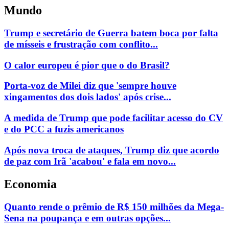
Mundo
Trump e secretário de Guerra batem boca por falta
de mísseis e frustração com conflito...
O calor europeu é pior que o do Brasil?
Porta-voz de Milei diz que 'sempre houve
xingamentos dos dois lados' após crise...
A medida de Trump que pode facilitar acesso do CV
e do PCC a fuzis americanos
Após nova troca de ataques, Trump diz que acordo
de paz com Irã 'acabou' e fala em novo...
Economia
Quanto rende o prêmio de R$ 150 milhões da Mega-
Sena na poupança e em outras opções...