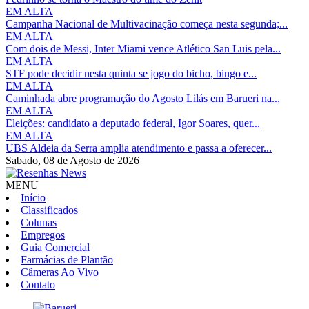
EM ALTA
Campanha Nacional de Multivacinação começa nesta segunda;...
EM ALTA
Com dois de Messi, Inter Miami vence Atlético San Luis pela...
EM ALTA
STF pode decidir nesta quinta se jogo do bicho, bingo e...
EM ALTA
Caminhada abre programação do Agosto Lilás em Barueri na...
EM ALTA
Eleições: candidato a deputado federal, Igor Soares, quer...
EM ALTA
UBS Aldeia da Serra amplia atendimento e passa a oferecer...
Sabado,
08 de Agosto de 2026
MENU
Início
Classificados
Colunas
Empregos
Guia Comercial
Farmácias de Plantão
Câmeras Ao Vivo
Contato