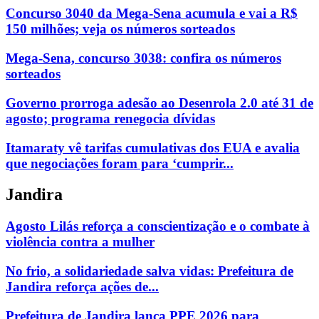
Concurso 3040 da Mega-Sena acumula e vai a R$
150 milhões; veja os números sorteados
Mega-Sena, concurso 3038: confira os números
sorteados
Governo prorroga adesão ao Desenrola 2.0 até 31 de
agosto; programa renegocia dívidas
Itamaraty vê tarifas cumulativas dos EUA e avalia
que negociações foram para ‘cumprir...
Jandira
Agosto Lilás reforça a conscientização e o combate à
violência contra a mulher
No frio, a solidariedade salva vidas: Prefeitura de
Jandira reforça ações de...
Prefeitura de Jandira lança PPE 2026 para