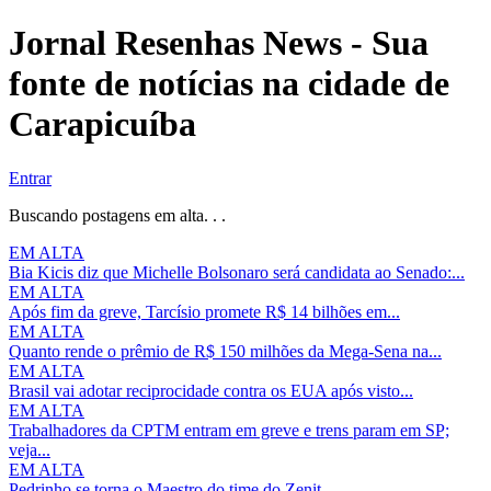
Jornal Resenhas News - Sua
fonte de notícias na cidade de
Carapicuíba
Entrar
Buscando postagens em alta. . .
EM ALTA
Bia Kicis diz que Michelle Bolsonaro será candidata ao Senado:...
EM ALTA
Após fim da greve, Tarcísio promete R$ 14 bilhões em...
EM ALTA
Quanto rende o prêmio de R$ 150 milhões da Mega-Sena na...
EM ALTA
Brasil vai adotar reciprocidade contra os EUA após visto...
EM ALTA
Trabalhadores da CPTM entram em greve e trens param em SP;
veja...
EM ALTA
Pedrinho se torna o Maestro do time do Zenit