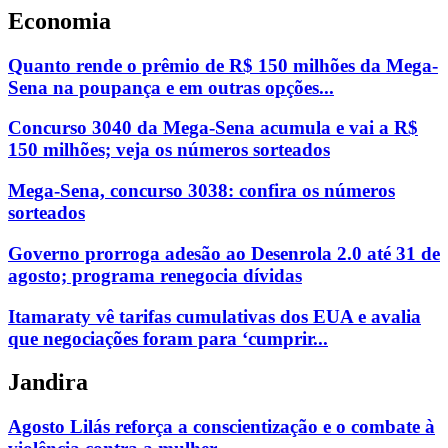
Economia
Quanto rende o prêmio de R$ 150 milhões da Mega-
Sena na poupança e em outras opções...
Concurso 3040 da Mega-Sena acumula e vai a R$
150 milhões; veja os números sorteados
Mega-Sena, concurso 3038: confira os números
sorteados
Governo prorroga adesão ao Desenrola 2.0 até 31 de
agosto; programa renegocia dívidas
Itamaraty vê tarifas cumulativas dos EUA e avalia
que negociações foram para ‘cumprir...
Jandira
Agosto Lilás reforça a conscientização e o combate à