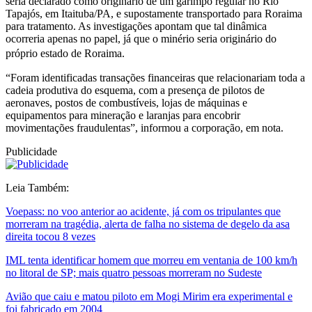
seria declarado como originário de um garimpo regular no Rio
Tapajós, em Itaituba/PA, e supostamente transportado para Roraima
para tratamento. As investigações apontam que tal dinâmica
ocorreria apenas no papel, já que o minério seria originário do
próprio estado de Roraima.
“Foram identificadas transações financeiras que relacionariam toda a
cadeia produtiva do esquema, com a presença de pilotos de
aeronaves, postos de combustíveis, lojas de máquinas e
equipamentos para mineração e laranjas para encobrir
movimentações fraudulentas”, informou a corporação, em nota.
Publicidade
Leia Também:
Voepass: no voo anterior ao acidente, já com os tripulantes que
morreram na tragédia, alerta de falha no sistema de degelo da asa
direita tocou 8 vezes
IML tenta identificar homem que morreu em ventania de 100 km/h
no litoral de SP; mais quatro pessoas morreram no Sudeste
Avião que caiu e matou piloto em Mogi Mirim era experimental e
foi fabricado em 2004