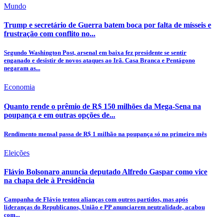
Mundo
Trump e secretário de Guerra batem boca por falta de mísseis e
frustração com conflito no...
Segundo Washington Post, arsenal em baixa fez presidente se sentir
enganado e desistir de novos ataques ao Irã. Casa Branca e Pentágono
negaram as...
Economia
Quanto rende o prêmio de R$ 150 milhões da Mega-Sena na
poupança e em outras opções de...
Rendimento mensal passa de R$ 1 milhão na poupança só no primeiro mês
Eleições
Flávio Bolsonaro anuncia deputado Alfredo Gaspar como vice
na chapa dele à Presidência
Campanha de Flávio tentou alianças com outros partidos, mas após
lideranças do Republicanos, União e PP anunciarem neutralidade, acabou
com...