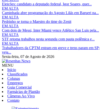
Eleições: candidato a deputado federal, Igor Soares, quer...
EM ALTA
Caminhada abre programação do Agosto Lilás em Barueri na...
EM ALTA
Pedrinho se torna o Maestro do time do Zenit
EM ALTA
Com dois de Messi, Inter Miami vence Atlético San Luis pela...
EM ALTA
STF retoma trabalhos nesta segunda com pauta polêmica e...
EM ALTA
Trabalhadores da CPTM entram em greve e trens param em SP;
veja...
Sexta-feira,
07 de Agosto de 2026
MENU
Início
Classificados
Colunas
Empregos
Guia Comercial
Farmácias de Plantão
Câmeras Ao Vivo
Contato