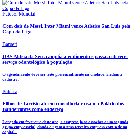
Futebol Mundial
Com dois de Messi, Inter Miami vence Atlético San Luis pela
Copa da Liga
Barueri
UBS Aldeia da Serra amplia atendimento e passa a oferecer
serviço odontológico à população
O agendamento deve ser feito presencialmente na unidade, mediante
cadastro.
Política
Filhos de Tarcísio abrem consultoria e usam o Palácio dos
Bandeirantes como endereço
Lançada em fevereiro deste ano, a empresa já se associou a um segundo
grupo empresarial, dando origem a uma terceira empresa com sede na
capital...