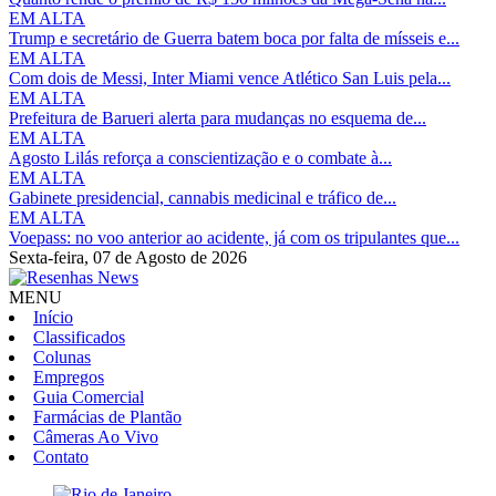
EM ALTA
Trump e secretário de Guerra batem boca por falta de mísseis e...
EM ALTA
Com dois de Messi, Inter Miami vence Atlético San Luis pela...
EM ALTA
Prefeitura de Barueri alerta para mudanças no esquema de...
EM ALTA
Agosto Lilás reforça a conscientização e o combate à...
EM ALTA
Gabinete presidencial, cannabis medicinal e tráfico de...
EM ALTA
Voepass: no voo anterior ao acidente, já com os tripulantes que...
Sexta-feira,
07 de Agosto de 2026
MENU
Início
Classificados
Colunas
Empregos
Guia Comercial
Farmácias de Plantão
Câmeras Ao Vivo
Contato