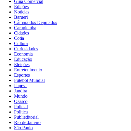
Guia Comercial
Edições
Notícias
Barueri
Câmara dos Deputados
Carapicuíba
Cidades
Cotia
Cultura
Curiosidades
Economia
Educação
Eleições
Entretenimento
Esportes
Futebol Mundial
Itapevi
Jandira
Mundo
Osasco
Policial
Política
Publieditorial
Rio de Janeiro
São Paulo