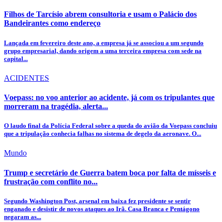
Filhos de Tarcísio abrem consultoria e usam o Palácio dos
Bandeirantes como endereço
Lançada em fevereiro deste ano, a empresa já se associou a um segundo
grupo empresarial, dando origem a uma terceira empresa com sede na
capital...
ACIDENTES
Voepass: no voo anterior ao acidente, já com os tripulantes que
morreram na tragédia, alerta...
O laudo final da Polícia Federal sobre a queda do avião da Voepass concluiu
que a tripulação conhecia falhas no sistema de degelo da aeronave. O...
Mundo
Trump e secretário de Guerra batem boca por falta de mísseis e
frustração com conflito no...
Segundo Washington Post, arsenal em baixa fez presidente se sentir
enganado e desistir de novos ataques ao Irã. Casa Branca e Pentágono
negaram as...