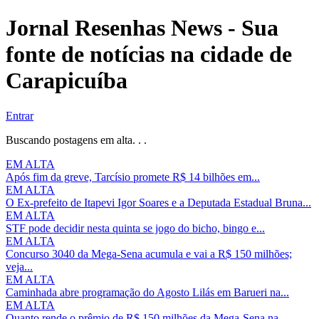
Jornal Resenhas News - Sua
fonte de notícias na cidade de
Carapicuíba
Entrar
Buscando postagens em alta. . .
EM ALTA
Após fim da greve, Tarcísio promete R$ 14 bilhões em...
EM ALTA
O Ex-prefeito de Itapevi Igor Soares e a Deputada Estadual Bruna...
EM ALTA
STF pode decidir nesta quinta se jogo do bicho, bingo e...
EM ALTA
Concurso 3040 da Mega-Sena acumula e vai a R$ 150 milhões;
veja...
EM ALTA
Caminhada abre programação do Agosto Lilás em Barueri na...
EM ALTA
Quanto rende o prêmio de R$ 150 milhões da Mega-Sena na...