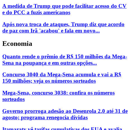
A medida de Trump que pode facilitar acesso do CV
e do PCC a fuzis americanos
Após nova troca de ataques, Trump diz que acordo
de paz com Irã 'acabou' e fala em novo...
Economia
Quanto rende o prêmio de R$ 150 milhões da Mega-
Sena na poupança e em outras opções...
Concurso 3040 da Mega-Sena acumula e vai a R$
150 milhões; veja os números sorteados
Mega-Sena, concurso 3038: confira os números
sorteados
Governo prorroga adesão ao Desenrola 2.0 até 31 de
agosto; programa renegocia dívidas
Itamaraty vê tarifas cumulativas dos EUA e avalia