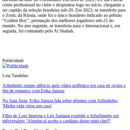
como profissional no clube e despontou logo no início, chegando a
ser capitão da seleção brasileira sub-20. Em 2023, se transferiu para
o Zenit, da Rússia, onde foi o único brasileiro indicado ao prêmio
“Golden Boy”, premiação dos melhores jogadores sub-21 do
mundo. No ano seguinte, se transferiu para o Internacional e, em
seguida, foi contratado pelo Al Shabab.
Publicidade
Leia Também:
Arlindinho rompe silêncio após vídeo polêmico em casa de swing e
fim de romance com Erika Januza
No Saia Justa, Erika Januza fala sobre término com Arlindinho:
'Minha vida virou um caos'
Filho de Lore Improta e Léo Santana explode o fofurômetro em
mêsversário: 'Alguém aí aceita o cardápio desse mini-chef?'