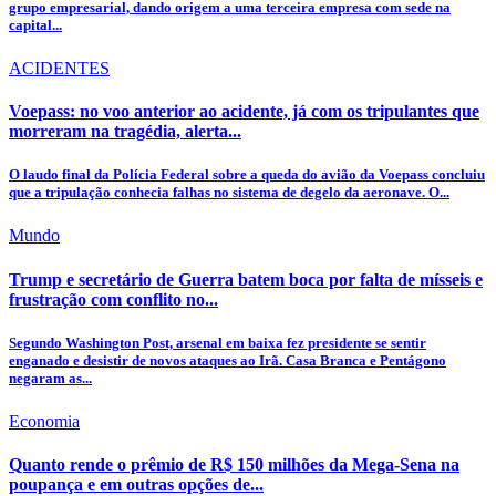
grupo empresarial, dando origem a uma terceira empresa com sede na
capital...
ACIDENTES
Voepass: no voo anterior ao acidente, já com os tripulantes que
morreram na tragédia, alerta...
O laudo final da Polícia Federal sobre a queda do avião da Voepass concluiu
que a tripulação conhecia falhas no sistema de degelo da aeronave. O...
Mundo
Trump e secretário de Guerra batem boca por falta de mísseis e
frustração com conflito no...
Segundo Washington Post, arsenal em baixa fez presidente se sentir
enganado e desistir de novos ataques ao Irã. Casa Branca e Pentágono
negaram as...
Economia
Quanto rende o prêmio de R$ 150 milhões da Mega-Sena na
poupança e em outras opções de...