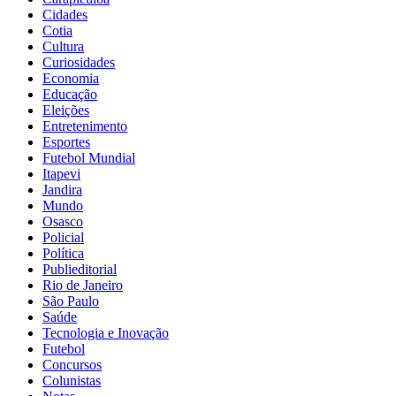
Cidades
Cotia
Cultura
Curiosidades
Economia
Educação
Eleições
Entretenimento
Esportes
Futebol Mundial
Itapevi
Jandira
Mundo
Osasco
Policial
Política
Publieditorial
Rio de Janeiro
São Paulo
Saúde
Tecnologia e Inovação
Futebol
Concursos
Colunistas