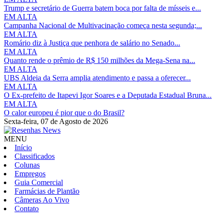
Trump e secretário de Guerra batem boca por falta de mísseis e...
EM ALTA
Campanha Nacional de Multivacinação começa nesta segunda;...
EM ALTA
Romário diz à Justiça que penhora de salário no Senado...
EM ALTA
Quanto rende o prêmio de R$ 150 milhões da Mega-Sena na...
EM ALTA
UBS Aldeia da Serra amplia atendimento e passa a oferecer...
EM ALTA
O Ex-prefeito de Itapevi Igor Soares e a Deputada Estadual Bruna...
EM ALTA
O calor europeu é pior que o do Brasil?
Sexta-feira,
07 de Agosto de 2026
MENU
Início
Classificados
Colunas
Empregos
Guia Comercial
Farmácias de Plantão
Câmeras Ao Vivo
Contato