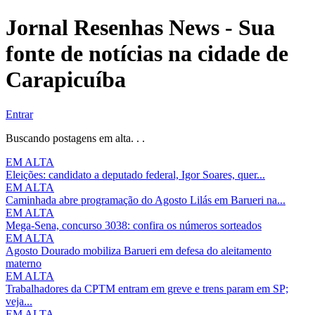
Jornal Resenhas News - Sua
fonte de notícias na cidade de
Carapicuíba
Entrar
Buscando postagens em alta. . .
EM ALTA
Eleições: candidato a deputado federal, Igor Soares, quer...
EM ALTA
Caminhada abre programação do Agosto Lilás em Barueri na...
EM ALTA
Mega-Sena, concurso 3038: confira os números sorteados
EM ALTA
Agosto Dourado mobiliza Barueri em defesa do aleitamento
materno
EM ALTA
Trabalhadores da CPTM entram em greve e trens param em SP;
veja...
EM ALTA