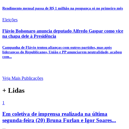
Rendimento mensal passa de R$ 1 milhão na poupança só no primeiro mês
Eleições
Flávio Bolsonaro anuncia deputado Alfredo Gaspar como vice
na chapa dele à Presidência
Campanha de Flávio tentou alianças com outros partidos, mas após
lideranças do Republicanos, União e PP anunciarem neutralidade, acabou
com...
Veja Mais Publicações
+ Lidas
1
Em coletiva de imprensa realizada na última
segunda-feira (20) Bruna Furlan e Igor Soares...