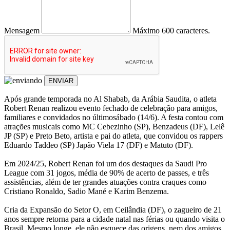
Mensagem
Máximo 600 caracteres.
ENVIAR
Após grande temporada no Al Shabab, da Arábia Saudita, o atleta
Robert Renan realizou evento fechado de celebração para amigos,
familiares e convidados no últimosábado (14/6). A festa contou com
atrações musicais como MC Cebezinho (SP), Benzadeus (DF), Lelê
JP (SP) e Preto Beto, artista e pai do atleta, que convidou os rappers
Eduardo Taddeo (SP) Japão Viela 17 (DF) e Matuto (DF).
Em 2024/25, Robert Renan foi um dos destaques da Saudi Pro
League com 31 jogos, média de 90% de acerto de passes, e três
assistências, além de ter grandes atuações contra craques como
Cristiano Ronaldo, Sadio Mané e Karim Benzema.
Cria da Expansão do Setor O, em Ceilândia (DF), o zagueiro de 21
anos sempre retorna para a cidade natal nas férias ou quando visita o
Brasil. Mesmo longe, ele não esquece das origens, nem dos amigos