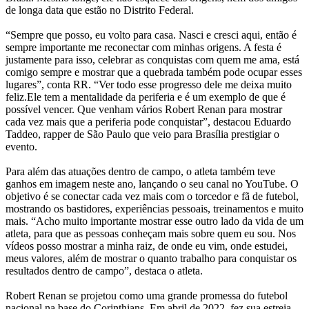
de longa data que estão no Distrito Federal.
“Sempre que posso, eu volto para casa. Nasci e cresci aqui, então é
sempre importante me reconectar com minhas origens. A festa é
justamente para isso, celebrar as conquistas com quem me ama, está
comigo sempre e mostrar que a quebrada também pode ocupar esses
lugares”, conta RR. “Ver todo esse progresso dele me deixa muito
feliz.Ele tem a mentalidade da periferia e é um exemplo de que é
possível vencer. Que venham vários Robert Renan para mostrar
cada vez mais que a periferia pode conquistar”, destacou Eduardo
Taddeo, rapper de São Paulo que veio para Brasília prestigiar o
evento.
Para além das atuações dentro de campo, o atleta também teve
ganhos em imagem neste ano, lançando o seu canal no YouTube. O
objetivo é se conectar cada vez mais com o torcedor e fã de futebol,
mostrando os bastidores, experiências pessoais, treinamentos e muito
mais. “Acho muito importante mostrar esse outro lado da vida de um
atleta, para que as pessoas conheçam mais sobre quem eu sou. Nos
vídeos posso mostrar a minha raiz, de onde eu vim, onde estudei,
meus valores, além de mostrar o quanto trabalho para conquistar os
resultados dentro de campo”, destaca o atleta.
Robert Renan se projetou como uma grande promessa do futebol
nacional na base do Corinthians. Em abril de 2022, fez sua estreia