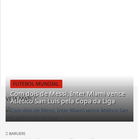
FUTEBOL MUNDIAL
Com dois de Messi, Inter Miami vence
VEJA MAIS
Atlético San Luis pela Copa da Liga
BARUERI